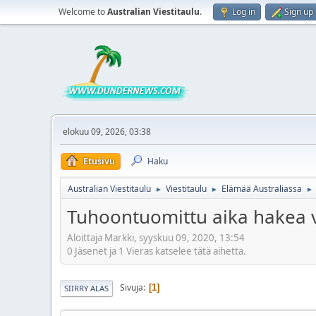
Welcome to
Australian Viestitaulu
.
Log in
Sign up
elokuu 09, 2026, 03:38
Etusivu
Haku
Australian Viestitaulu
Viestitaulu
Elämää Australiassa
►
►
►
Tuhoontuomittu aika hakea 
Aloittaja Markki, syyskuu 09, 2020, 13:54
0 Jäsenet ja 1 Vieras katselee tätä aihetta.
Sivuja
1
SIIRRY ALAS