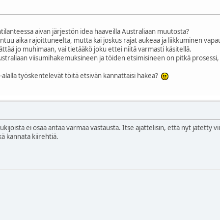
tilanteessa aivan järjestön idea haaveilla Australiaan muutosta?
untuu aika rajoittuneelta, mutta kai joskus rajat aukeaa ja liikkuminen vap
ttää jo muhimaan, vai tietääkö joku ettei niitä varmasti käsitellä.
raliaan viisumihakemuksineen ja töiden etsimisineen on pitkä prosessi, jok
t-alalla työskentelevät töitä etsivän kannattaisi hakea?
ijoista ei osaa antaa varmaa vastausta. Itse ajattelisin, että nyt jätetty 
 kannata kiirehtiä.