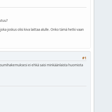
autuu?
a joskus olisi kiva laittaa alulle. Onko tämä hetki vaan
#1
viisumihakemuksesi ei ehkä saisi minkäänlaista huomiota