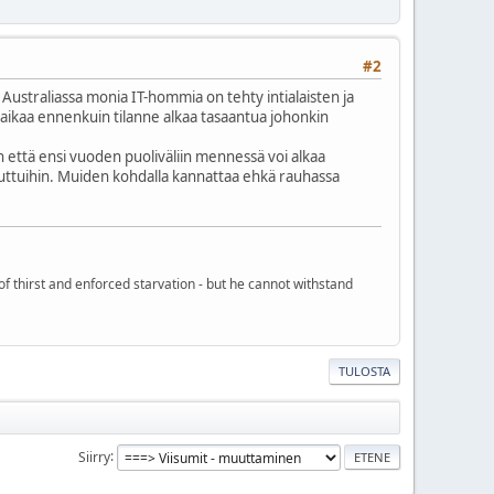
#2
 Australiassa monia IT-hommia on tehty intialaisten ja
n aikaa ennenkuin tilanne alkaa tasaantua johonkin
on että ensi vuoden puoliväliin mennessä voi alkaa
P -juttuihin. Muiden kohdalla kannattaa ehkä rauhassa
of thirst and enforced starvation - but he cannot withstand
TULOSTA
Siirry