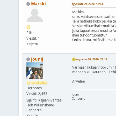
Markki
syyskuu 09, 2020, 13:54
Moikka,
onko vallitsevassa maailman
Tällä hetkellä koko paikka t
Voisiko viisumihakemuksia jä
Joka tapauksessa muutto Aust
Piltti
ihan tuhoontuomittu?
Viestit: 1
Onko tietoa, mitä viisumia i
Kirjattu
jounij
syyskuu 10, 2020, 22:17
Varmaan kukaan foorumin luk
moneen kuukauteen. Ei ehkä
Arvelee
Herootes
Viestit: 2,453
Jouni
Canberra
Sijainti: Kajaani-Vantaa-
Helsinki-Brisbane-
Canberra
Kirjattu