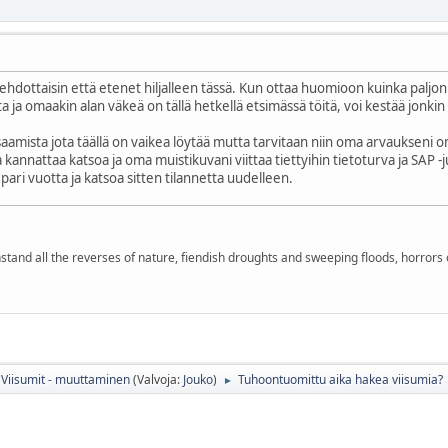
ehdottaisin että etenet hiljalleen tässä. Kun ottaa huomioon kuinka paljon
a ja omaakin alan väkeä on tällä hetkellä etsimässä töitä, voi kestää jonki
sosaamista jota täällä on vaikea löytää mutta tarvitaan niin oma arvaukseni 
staa kannattaa katsoa ja oma muistikuvani viittaa tiettyihin tietoturva ja SA
pari vuotta ja katsoa sitten tilannetta uudelleen.
stand all the reverses of nature, fiendish droughts and sweeping floods, horrors 
Viisumit - muuttaminen
(Valvoja:
Jouko
)
Tuhoontuomittu aika hakea viisumia?
►