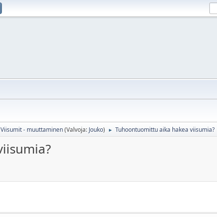
Viisumit - muuttaminen
(Valvoja:
Jouko
)
Tuhoontuomittu aika hakea viisumia?
►
viisumia?