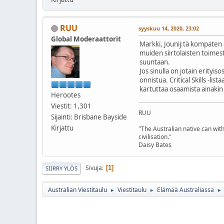
RUU
syyskuu 14, 2020, 23:02
Global Moderaattorit
Markki, Jounij:tä kompaten 
muiden siirtolaisten toimest
suuntaan.
Jos sinulla on jotain erityi
onnistua. Critical Skills -li
kartuttaa osaamista ainakin 
Herootes
Viestit: 1,301
RUU
Sijainti: Brisbane Bayside
Kirjattu
"The Australian native can with
civilisation."
Daisy Bates
Sivuja
1
SIIRRY YLÖS
Australian Viestitaulu
Viestitaulu
Elämää Australiassa
►
►
►