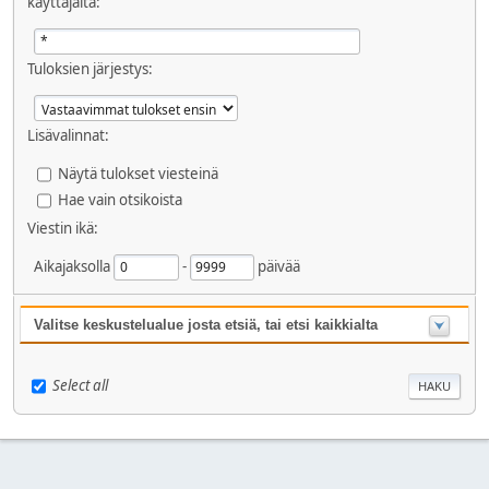
käyttäjältä:
Tuloksien järjestys:
Lisävalinnat:
Näytä tulokset viesteinä
Hae vain otsikoista
Viestin ikä:
Aikajaksolla
-
päivää
Valitse keskustelualue josta etsiä, tai etsi kaikkialta
Select all