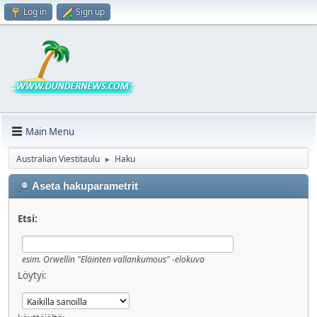
Log in
Sign up
Main Menu
Australian Viestitaulu
Haku
►
Aseta hakuparametrit
Etsi:
esim.
Orwellin "Eläinten vallankumous" -elokuva
Löytyi: