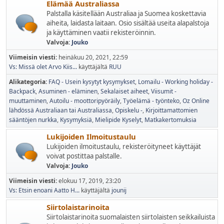
Elämää Australiassa
Palstalla käsitellään Australiaa ja Suomea koskettavia
aiheita, laidasta laitaan. Osio sisältää useita alapalstoja
ja käyttäminen vaatii rekisteröinnin.
Valvoja:
Jouko
Viimeisin viesti:
heinäkuu 20, 2021, 22:59
Vs: Missä olet Arvo Kiis...
käyttäjältä
RUU
Alikategoria
FAQ - Usein kysytyt kysymykset
Lomailu - Working holiday -
Backpack
Asuminen - eläminen
Sekalaiset aiheet
Viisumit -
muuttaminen
Autoilu - moottoripyöräily
Työelämä - työnteko
Oz Online
lähdössä Australiaan tai Australiassa
Opiskelu -
Kirjoittamattomien
sääntöjen nurkka
Kysymyksiä
Mielipide Kyselyt
Matkakertomuksia
Lukijoiden Ilmoitustaulu
Lukijoiden ilmoitustaulu, rekisteröityneet käyttäjät
voivat postittaa palstalle.
Valvoja:
Jouko
Viimeisin viesti:
elokuu 17, 2019, 23:20
Vs: Etsin enoani Aatto H...
käyttäjältä
jounij
Siirtolaistarinoita
Siirtolaistarinoita suomalaisten siirtolaisten seikkailuista