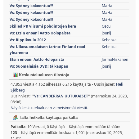
Vs: Sydney kokoontuu!!!
MaHa
Vs: Sydney kokoontuu!!!
MaHa
Vs: Sydney kokoontuu!!!
MaHa
Skilled PR viisumi pohdintojen kera
Oscu
Vs: Etsin enoani Aatto Holopaista
jounij
Vs: Rippikoulu 2012
Kebebza
Vs: Ulkosuomalaisen tarina: Finland road
Kebebza
yleareena
Etsin enoani Aatto Holopaista
JarmoNiskanen
Vs: Suomalaisia DVD:itä kaupan
jounij
Keskustelualueen tilastoja
47,853 viestiä 4,162 aiheessa 6,215 käyttäjältä - Uusin jäsen:
Heli
Sjöberg
Uusin viesti:
"
Vs: CANBERRAN UUTUKAISET
"
(marraskuu 24, 2023,
08:06)
Näytä keskustelualueen viimeisimmät viestit.
Tällä hetkellä käyttäjiä paikalla
Paikalla:
10 Vieraat, 0 Käyttäjiä - Käyttäjiä enimmillään tänään:
123
- Käyttäjiä enimmillään koskaan: 1,901 (marraskuu 10, 2025,
11:31)