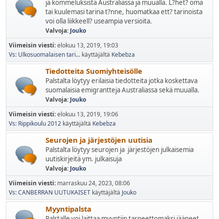
ja kommeluksista Australiassa ja muualla. L?het? oma
tai kuulemasi tarina t?nne, huomatkaa ett? tarinoista
voi olla liikkeell? useampia versioita.
Valvoja:
Jouko
Viimeisin viesti:
elokuu 13, 2019, 19:03
Vs: Ulkosuomalaisen tari...
käyttäjältä
Kebebza
Tiedotteita Suomiyhteisölle
Palstalta löytyy erilaisia tiedotteita jotka koskettava
suomalaisia emigrantteja Australiassa sekä muualla.
Valvoja:
Jouko
Viimeisin viesti:
elokuu 13, 2019, 19:06
Vs: Rippikoulu 2012
käyttäjältä
Kebebza
Seurojen ja järjestöjen uutisia
Palstalta löytyy seurojen ja järjestöjen julkaisemia
uutiskirjeitä ym. julkaisuja
Valvoja:
Jouko
Viimeisin viesti:
marraskuu 24, 2023, 08:06
Vs: CANBERRAN UUTUKAISET
käyttäjältä
Jouko
Myyntipalsta
Palstalle voi laittaa myyntiin tarpeettomaksi jääneet