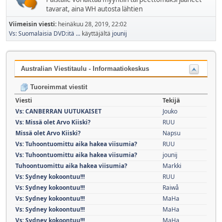
tavarat, aina WH autosta lähtien
Viimeisin viesti:
heinäkuu 28, 2019, 22:02
Vs: Suomalaisia DVD:itä ...
käyttäjältä
jounij
Australian Viestitaulu - Informaatiokeskus
Tuoreimmat viestit
Viesti
Tekijä
Vs: CANBERRAN UUTUKAISET
Jouko
Vs: Missä olet Arvo Kiiski?
RUU
Missä olet Arvo Kiiski?
Napsu
Vs: Tuhoontuomittu aika hakea viisumia?
RUU
Vs: Tuhoontuomittu aika hakea viisumia?
jounij
Tuhoontuomittu aika hakea viisumia?
Markki
Vs: Sydney kokoontuu!!!
RUU
Vs: Sydney kokoontuu!!!
Raiwå
Vs: Sydney kokoontuu!!!
MaHa
Vs: Sydney kokoontuu!!!
MaHa
Vs: Sydney kokoontuu!!!
MaHa