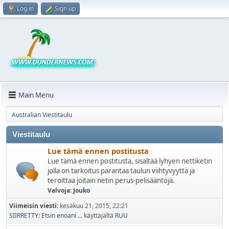
Log in
Sign up
Main Menu
Australian Viestitaulu
Viestitaulu
Lue tämä ennen postitusta
Lue tämä ennen postitusta, sisältää lyhyen nettiketin
jolla on tarkoitus parantaa taulun viihtyvyyttä ja
teroittaa joitain netin perus-pelisääntöjä.
Valvoja:
Jouko
Viimeisin viesti:
kesäkuu 21, 2015, 22:21
SIIRRETTY: Etsin enoani ...
käyttäjältä
RUU