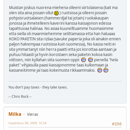
Muistan joskus nuorena miehena olleeni siirtolaisena (kait ma
olen sita aina jossain ollut
) ruotsissa ja olleeni jossain
pohjoisruotsalaisen (hammerdjal tai jotain) ruokakaupan
jonossa ja ihmetelleeni kaverini kanssa kassajonon edessa
tapahtuvaa halinaa. No asiaa kuunelltuamme huomasimme
etta siella oli maanmiehemme selittamassa etta han haluaaa
KOKO PAKETIN sita rizlaa (savuke paperia joka oli ainakin ennen
paljon halvempaa ruotsissa kuin suomessa), No kassa neiti ei
sita ymmartanyt niin herra paatti etta jos korottaa aantaan ja
puhuu hitaasti ja hyvin korostaen seka paketin kokoa kasin
viittoen, niin kyllahan siita suomen oppii
pienella "hela
paket" vihjaisulla paasi kassajonomme taas kulkemaan ja
kassaneitimme jai taas kokemusta rikkaammaksi.
You don't pay taxes - they take taxes.
-- Chris Rock --
Milka
Vieras
maaliskuu 08, 2009, 16:54
#250