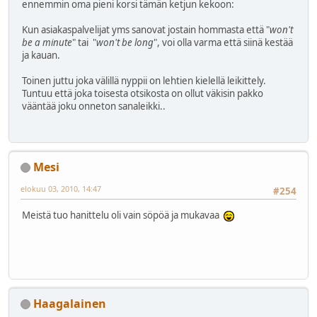
ennemmin oma pieni korsi tämän ketjun kekoon:
Kun asiakaspalvelijat yms sanovat jostain hommasta että "
won't
be a minute
" tai "
won't be long
", voi olla varma että siinä kestää
ja kauan.
Toinen juttu joka välillä nyppii on lehtien kielellä leikittely.
Tuntuu että joka toisesta otsikosta on ollut väkisin pakko
vääntää joku onneton sanaleikki..
Mesi
elokuu 03, 2010, 14:47
#254
Meistä tuo hanittelu oli vain söpöä ja mukavaa
Haagalainen