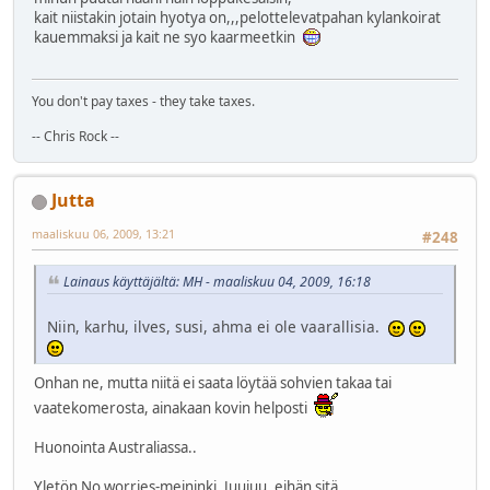
kait niistakin jotain hyotya on,,,pelottelevatpahan kylankoirat
kauemmaksi ja kait ne syo kaarmeetkin
You don't pay taxes - they take taxes.
-- Chris Rock --
Jutta
maaliskuu 06, 2009, 13:21
#248
Lainaus käyttäjältä: MH - maaliskuu 04, 2009, 16:18
Niin, karhu, ilves, susi, ahma ei ole vaarallisia.
Onhan ne, mutta niitä ei saata löytää sohvien takaa tai
vaatekomerosta, ainakaan kovin helposti
Huonointa Australiassa..
Yletön No worries-meininki. Juujuu, eihän sitä