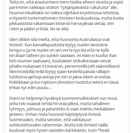
Totta on, että avautumiseni meni hiukka aiheen sivusta ja sopisi
paremmin vaikkapa otsikon "tyhjänpäiväistä ruikutusta" alle.
Huumorinkukkakin on vaikea viljeltävä kirjoitetussa tekstissä,
erityisesti tuntemattomien ihmisten keskuudessa, mutta koska
pikkuasioista vakavissaan kitiseviä harva jaksaa sietää, otin
riskin ja päätin yrittää. No se siitä.
Olen siltikin sitä mieltä, että huonointa Australiassa ovat
ihmiset. Kun kansallispuistosta löytyy nuolen lävistämä
kenguru (ja ne nuolet on sen verta tyyriitä että ne kyllä
kerätään talteen jos suinkin saadaan, eli eläin ei kuollut ihan
heti osuman saatuaan), koululaiset ohikulkiessaan vievät
pihalta mukanaan irtotavaran, pienemmillä (silti säännöllisesti
liikennöidyillä) teillä löytyy ojaan keskellä päivää ralliajon
tuloksena ajettuja autoja jne niin ei jaksa oikein arvostaa.
Politiikkaan ja korruptioon (ihmisten tuotetta nekin) en tässä
ehkäs nyt edes puutu...
Itseni on helpompi hyväksyä luonnonmullistukset sun muut,
jotka toki osaavat tehdä hirveää jälkeä, mutta tahallinen
tyhmyys, julmuus ja pahanteko ei vaan mahdu meikäläisen
järkeen. Onhan noita huonosti käyttäytyviä ihmisiä
Suomessakin, mutta sanoisin, että väkilukuun
suhteutettunakin vähemmän. Mutta toki ihmiset täällä
kuuluvat myös hyvien asioiden kärkikastiin, tuon *head-