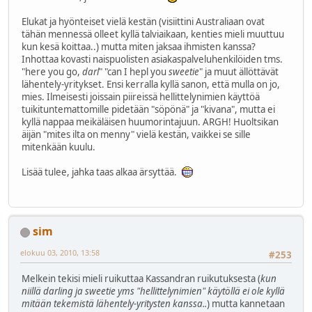
Elukat ja hyönteiset vielä kestän (visiittini Australiaan ovat
tähän mennessä olleet kyllä talviaikaan, kenties mieli muuttuu
kun kesä koittaa..) mutta miten jaksaa ihmisten kanssa?
Inhottaa kovasti naispuolisten asiakaspalveluhenkilöiden tms.
"here you go,
darl
" "can I hepl you
sweetie
" ja muut ällöttävät
lähentely-yritykset. Ensi kerralla kyllä sanon, että mulla on jo,
mies. Ilmeisesti joissain piireissä hellittelynimien käyttöä
tuikituntemattomille pidetään "söpönä" ja "kivana", mutta ei
kyllä nappaa meikäläisen huumorintajuun. ARGH! Huoltsikan
äijän "mites ilta on menny" vielä kestän, vaikkei se sille
mitenkään kuulu.
Lisää tulee, jahka taas alkaa ärsyttää.
sim
elokuu 03, 2010, 13:58
#253
Melkein tekisi mieli ruikuttaa Kassandran ruikutuksesta (
kun
niillä darling ja sweetie yms "hellittelynimien" käytöllä ei ole kyllä
mitään tekemistä lähentely-yritysten kanssa..
) mutta kannetaan