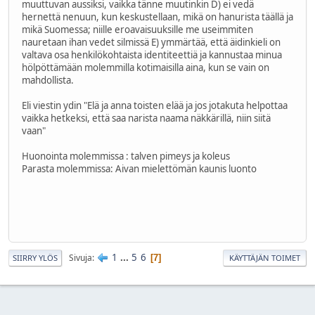
muuttuvan aussiksi, vaikka tänne muutinkin D) ei vedä
hernettä nenuun, kun keskustellaan, mikä on hanurista täällä ja
mikä Suomessa; niille eroavaisuuksille me useimmiten
nauretaan ihan vedet silmissä E) ymmärtää, että äidinkieli on
valtava osa henkilökohtaista identiteettiä ja kannustaa minua
hölpöttämään molemmilla kotimaisilla aina, kun se vain on
mahdollista.
Eli viestin ydin "Elä ja anna toisten elää ja jos jotakuta helpottaa
vaikka hetkeksi, että saa narista naama näkkärillä, niin siitä
vaan"
Huonointa molemmissa : talven pimeys ja koleus
Parasta molemmissa: Aivan mielettömän kaunis luonto
1
...
5
6
Sivuja
7
SIIRRY YLÖS
KÄYTTÄJÄN TOIMET