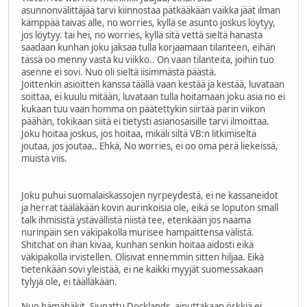
asunnonvälittäjää tarvi kiinnostaa pätkääkään vaikka jäät ilman
kämppää taivas alle, no worries, kyllä se asunto joskus löytyy,
jos löytyy. tai hei, no worries, kyllä sitä vettä sieltä hanasta
saadaan kunhan joku jaksaa tulla korjaamaan tilanteen, eihän
tässä oo menny vasta ku viikko.. On vaan tilanteita, joihin tuo
asenne ei sovi. Nuo oli sieltä iisimmästä päästä.
Joittenkin asioitten kanssa täällä vaan kestää ja kestää, luvataan
soittaa, ei kuulu mitään, luvataan tulla hoitamaan joku asia no ei
kukaan tuu vaan homma on päätettykin siirtää parin viikon
päähän, tokikaan siitä ei tietysti asianosaisille tarvi ilmoittaa.
Joku hoitaa joskus, jos hoitaa, mikäli siltä VB:n litkimiseltä
joutaa, jos joutaa.. Ehkä, No worries, ei oo oma perä liekeissä,
muista viis.
Joku puhui suomalaiskassojen nyrpeydestä, ei ne kassaneidot
ja herrat tääläkään kovin aurinkoisia ole, eikä se loputon small
talk ihmisistä ystävällistä niistä tee, etenkään jos naama
nurinpäin sen väkipakolla murisee hampaittensa välistä.
Shitchat on ihan kivaa, kunhan senkin hoitaa aidosti eikä
väkipakolla irvistellen. Olisivat ennemmin sitten hiljaa. Eikä
tietenkään sovi yleistää, ei ne kaikki myyjät suomessakaan
tylyjä ole, ei täälläkään.
Nuo hämähäkit. Siunattu Docklands, ainuttakaan örkkiä ei