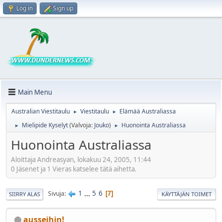
Log in
Sign up
Main Menu
Australian Viestitaulu
Viestitaulu
Elämää Australiassa
►
►
Mielipide Kyselyt
(Valvoja:
Jouko
)
Huonointa Australiassa
►
►
Huonointa Australiassa
Aloittaja Andreasyan, lokakuu 24, 2005, 11:44
0 Jäsenet ja 1 Vieras katselee tätä aihetta.
1
...
5
6
Sivuja
7
SIIRRY ALAS
KÄYTTÄJÄN TOIMET
ausseihin!