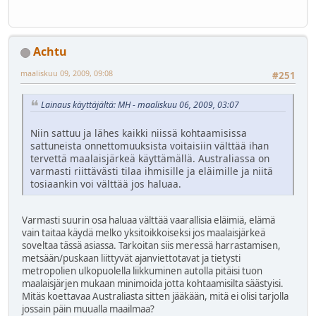
Achtu
maaliskuu 09, 2009, 09:08
#251
Lainaus käyttäjältä: MH - maaliskuu 06, 2009, 03:07
Niin sattuu ja lähes kaikki niissä kohtaamisissa
sattuneista onnettomuuksista voitaisiin välttää ihan
tervettä maalaisjärkeä käyttämällä. Australiassa on
varmasti riittävästi tilaa ihmisille ja eläimille ja niitä
tosiaankin voi välttää jos haluaa.
Varmasti suurin osa haluaa välttää vaarallisia eläimiä, elämä
vain taitaa käydä melko yksitoikkoiseksi jos maalaisjärkeä
soveltaa tässä asiassa. Tarkoitan siis meressä harrastamisen,
metsään/puskaan liittyvät ajanviettotavat ja tietysti
metropolien ulkopuolella liikkuminen autolla pitäisi tuon
maalaisjärjen mukaan minimoida jotta kohtaamisilta säästyisi.
Mitäs koettavaa Australiasta sitten jääkään, mitä ei olisi tarjolla
jossain päin muualla maailmaa?