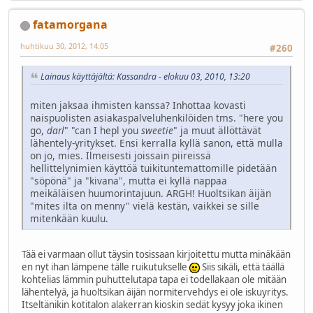
fatamorgana
huhtikuu 30, 2012, 14:05
#260
Lainaus käyttäjältä: Kassandra - elokuu 03, 2010, 13:20
miten jaksaa ihmisten kanssa? Inhottaa kovasti
naispuolisten asiakaspalveluhenkilöiden tms. "here you
go,
darl
" "can I hepl you
sweetie
" ja muut ällöttävät
lähentely-yritykset. Ensi kerralla kyllä sanon, että mulla
on jo, mies. Ilmeisesti joissain piireissä
hellittelynimien käyttöä tuikituntemattomille pidetään
"söpönä" ja "kivana", mutta ei kyllä nappaa
meikäläisen huumorintajuun. ARGH! Huoltsikan äijän
"mites ilta on menny" vielä kestän, vaikkei se sille
mitenkään kuulu.
Tää ei varmaan ollut täysin tosissaan kirjoitettu mutta minäkään
en nyt ihan lämpene tälle ruikutukselle
Siis sikäli, että täällä
kohtelias lämmin puhuttelutapa tapa ei todellakaan ole mitään
lähentelyä, ja huoltsikan äijän normitervehdys ei ole iskuyritys.
Itseltänikin kotitalon alakerran kioskin sedät kysyy joka ikinen