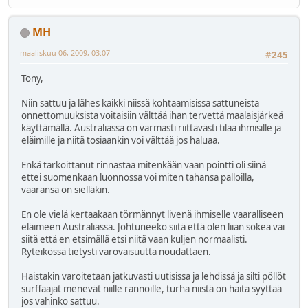
MH
maaliskuu 06, 2009, 03:07
#245
Tony,
Niin sattuu ja lähes kaikki niissä kohtaamisissa sattuneista
onnettomuuksista voitaisiin välttää ihan tervettä maalaisjärkeä
käyttämällä. Australiassa on varmasti riittävästi tilaa ihmisille ja
eläimille ja niitä tosiaankin voi välttää jos haluaa.
Enkä tarkoittanut rinnastaa mitenkään vaan pointti oli siinä
ettei suomenkaan luonnossa voi miten tahansa palloilla,
vaaransa on sielläkin.
En ole vielä kertaakaan törmännyt livenä ihmiselle vaaralliseen
eläimeen Australiassa. Johtuneeko siitä että olen liian sokea vai
siitä että en etsimällä etsi niitä vaan kuljen normaalisti.
Ryteikössä tietysti varovaisuutta noudattaen.
Haistakin varoitetaan jatkuvasti uutisissa ja lehdissä ja silti pöllöt
surffaajat menevät niille rannoille, turha niistä on haita syyttää
jos vahinko sattuu.