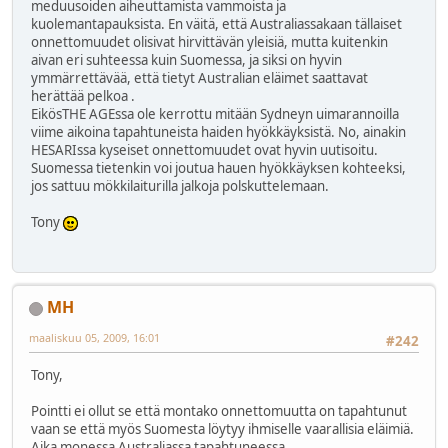
meduusoiden aiheuttamista vammoista ja
kuolemantapauksista. En väitä, että Australiassakaan tällaiset
onnettomuudet olisivat hirvittävän yleisiä, mutta kuitenkin
aivan eri suhteessa kuin Suomessa, ja siksi on hyvin
ymmärrettävää, että tietyt Australian eläimet saattavat
herättää pelkoa .
EikösTHE AGEssa ole kerrottu mitään Sydneyn uimarannoilla
viime aikoina tapahtuneista haiden hyökkäyksistä. No, ainakin
HESARIssa kyseiset onnettomuudet ovat hyvin uutisoitu.
Suomessa tietenkin voi joutua hauen hyökkäyksen kohteeksi,
jos sattuu mökkilaiturilla jalkoja polskuttelemaan.
Tony
MH
maaliskuu 05, 2009, 16:01
#242
Tony,
Pointti ei ollut se että montako onnettomuutta on tapahtunut
vaan se että myös Suomesta löytyy ihmiselle vaarallisia eläimiä.
Aika monessa Australiassa tapahtuneessa