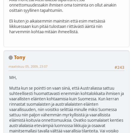
onnettomuudessakin ihmisen oma toiminta on ollut ainakin
osittain syyllinen tapahtumiin.
Eli kuten jo aikaisemmin mainitsin että esim metsässä
liikkuessaan kun pitää tulostaan riittävästi ääntä niin
harvemmin kohtaa mitään ihmeellistä.
Tony
maaliskuu 05, 2009, 23:07
#243
MH,
Mutta kun se pointti on vaan siinä, että Australiassa sattuu
suhteellisesti huomattavasti enemmän kohtalokkaita ihmisen ja
vaarallisten eläinten kohtaamisia kuin Suomessa. Kun kerran
rinnastat suomalaisten ja australialaisten eläinten
vaarallisuuden, niin voisitko selittää minulle miksi Suomessa
sattuu niin paljon vähemmän myrkyllisistä ja vaarallisista
eläimistä koituvia onnettomuuksia. Ovatko suomalaiset kenties
australialaisia etevämpiä luonnossa liikkujia ja osaavat
mainitsemallasi tavalla välttää vaarallisia tilanteita. Vai voisiko