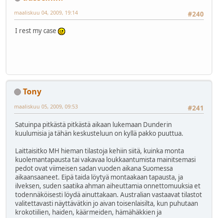
maaliskuu 04, 2009, 19:14
#240
I rest my case
Tony
maaliskuu 05, 2009, 09:53
#241
Satuinpa pitkästä pitkästä aikaan lukemaan Dunderin
kuulumisia ja tähän keskusteluun on kyllä pakko puuttua.
Laittaisitko MH hieman tilastoja kehiin siitä, kuinka monta
kuolemantapausta tai vakavaa loukkaantumista mainitsemasi
pedot ovat viimeisen sadan vuoden aikana Suomessa
aikaansaaneet. Eipä taida löytyä montaakaan tapausta, ja
ilveksen, suden saatika ahman aiheuttamia onnettomuuksia et
todennäköisesti löydä ainuttakaan. Australian vastaavat tilastot
valitettavasti näyttävätkin jo aivan toisenlaisilta, kun puhutaan
krokotiilien, haiden, käärmeiden, hämähäkkien ja