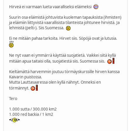
Hirveä ei varmaan lueta vaaralliseksi eläimeksi
Suurin osa eläimistä johtuvista kuoleman tapauksista (ihmisten)
ja eläimiin liittyvistä vaarallisista tilanteista johtunee hirvistä. Ja
lehmistä (pelti-). Siis Suomessa.
Ei ne mitään pahaa tarkoita. Hirvet siis. Söpöjä ovat ja lutusia.
Ne nyt vaan ei ymmärrä käyttää suojatietä. Vaikkei siitä kyllä
mitään apua taitaisi olla, suojatiestä siis. Suomessa siis.
Kieltämättä harvemmin joutuu törmäyskurssille hirven kanssa
Kaivarin puistossa.
Mutta Lauttasaaressa olen kyllä nähnyt. Onneksi en
törmännyt.
Tero
1.000 sutta / 300.000 km2
1.000 red backia / 1 km2