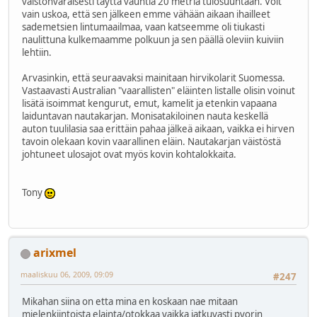
vaistonvaraisesti täyttä vauhtia 20 metriä tulosuuntaan. Voit
vain uskoa, että sen jälkeen emme vähään aikaan ihailleet
sademetsien lintumaailmaa, vaan katseemme oli tiukasti
naulittuna kulkemaamme polkuun ja sen päällä oleviin kuiviin
lehtiin.
Arvasinkin, että seuraavaksi mainitaan hirvikolarit Suomessa.
Vastaavasti Australian "vaarallisten" eläinten listalle olisin voinut
lisätä isoimmat kengurut, emut, kamelit ja etenkin vapaana
laiduntavan nautakarjan. Monisatakiloinen nauta keskellä
auton tuulilasia saa erittäin pahaa jälkeä aikaan, vaikka ei hirven
tavoin olekaan kovin vaarallinen eläin. Nautakarjan väistöstä
johtuneet ulosajot ovat myös kovin kohtalokkaita.
Tony
arixmel
maaliskuu 06, 2009, 09:09
#247
Mikahan siina on etta mina en koskaan nae mitaan
mielenkiintoista elainta/otokkaa vaikka jatkuvasti pyorin