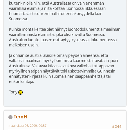
kuitenkin olla niin, että Australiassa on vain enemmän
vaarallisia eläimiä ja niitä kohtaa luonnossa liikkuessaan
huomattavasti suuremmalla todennäköisyydellä kuin
Suomessa.
Kuinka monta kertaa olet nähnyt luontodokumenttia maailman
vaarallisimmista eläimistä, joka olisi kuvattu Suomessa.
Australian luonto taasen esittäytyy kyseisissä dokumenteissa
melkoisen usein.
Ja onhan se australialaisille oma ylpeyden aiheensa, että
valtaosa maailman myrkyllisimmistä käärmeistä tavataan juuri
Australiassa. Valtavaa kitaansa aukova valkohai tai tappavan
myrkyllinen taipan näyttävät toki uskottavimmilta Guinnesin
ennätystenkirjassa kuin suomalainen saappaanheittäjä tai
eukonkantaja.
Tony
TeroH
maaliskuu 06, 2009, 00:57
#244