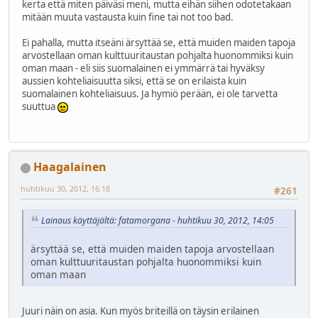
kerta että miten päiväsi meni, mutta eihän siihen odotetakaan
mitään muuta vastausta kuin fine tai not too bad.
Ei pahalla, mutta itseäni ärsyttää se, että muiden maiden tapoja
arvostellaan oman kulttuuritaustan pohjalta huonommiksi kuin
oman maan - eli siis suomalainen ei ymmärrä tai hyväksy
aussien kohteliaisuutta siksi, että se on erilaista kuin
suomalainen kohteliaisuus. Ja hymiö perään, ei ole tarvetta
suuttua
Haagalainen
huhtikuu 30, 2012, 16:18
#261
Lainaus käyttäjältä: fatamorgana - huhtikuu 30, 2012, 14:05
ärsyttää se, että muiden maiden tapoja arvostellaan
oman kulttuuritaustan pohjalta huonommiksi kuin
oman maan
Juuri näin on asia. Kun myös briteillä on täysin erilainen