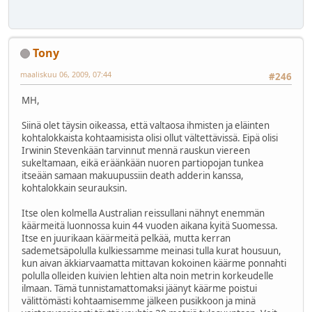
Tony
maaliskuu 06, 2009, 07:44
#246
MH,
Siinä olet täysin oikeassa, että valtaosa ihmisten ja eläinten
kohtalokkaista kohtaamisista olisi ollut vältettävissä. Eipä olisi
Irwinin Stevenkään tarvinnut mennä rauskun viereen
sukeltamaan, eikä eräänkään nuoren partiopojan tunkea
itseään samaan makuupussiin death adderin kanssa,
kohtalokkain seurauksin.
Itse olen kolmella Australian reissullani nähnyt enemmän
käärmeitä luonnossa kuin 44 vuoden aikana kyitä Suomessa.
Itse en juurikaan käärmeitä pelkää, mutta kerran
sademetsäpolulla kulkiessamme meinasi tulla kurat housuun,
kun aivan äkkiarvaamatta mittavan kokoinen käärme ponnahti
polulla olleiden kuivien lehtien alta noin metrin korkeudelle
ilmaan. Tämä tunnistamattomaksi jäänyt käärme poistui
välittömästi kohtaamisemme jälkeen pusikkoon ja minä