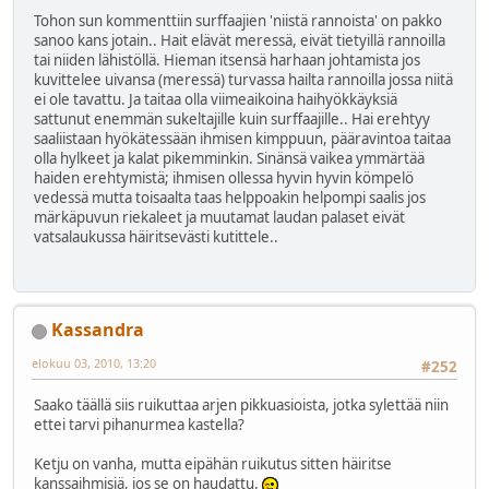
Tohon sun kommenttiin surffaajien 'niistä rannoista' on pakko
sanoo kans jotain.. Hait elävät meressä, eivät tietyillä rannoilla
tai niiden lähistöllä. Hieman itsensä harhaan johtamista jos
kuvittelee uivansa (meressä) turvassa hailta rannoilla jossa niitä
ei ole tavattu. Ja taitaa olla viimeaikoina haihyökkäyksiä
sattunut enemmän sukeltajille kuin surffaajille.. Hai erehtyy
saaliistaan hyökätessään ihmisen kimppuun, pääravintoa taitaa
olla hylkeet ja kalat pikemminkin. Sinänsä vaikea ymmärtää
haiden erehtymistä; ihmisen ollessa hyvin hyvin kömpelö
vedessä mutta toisaalta taas helppoakin helpompi saalis jos
märkäpuvun riekaleet ja muutamat laudan palaset eivät
vatsalaukussa häiritsevästi kutittele..
Kassandra
elokuu 03, 2010, 13:20
#252
Saako täällä siis ruikuttaa arjen pikkuasioista, jotka sylettää niin
ettei tarvi pihanurmea kastella?
Ketju on vanha, mutta eipähän ruikutus sitten häiritse
kanssaihmisiä, jos se on haudattu.