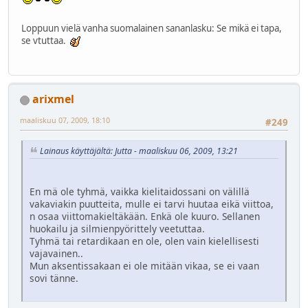
Loppuun vielä vanha suomalainen sananlasku: Se mikä ei tapa,
se vtuttaa.
arixmel
maaliskuu 07, 2009, 18:10
#249
Lainaus käyttäjältä: Jutta - maaliskuu 06, 2009, 13:21
En mä ole tyhmä, vaikka kielitaidossani on välillä
vakaviakin puutteita, mulle ei tarvi huutaa eikä viittoa,
n osaa viittomakieltäkään. Enkä ole kuuro. Sellanen
huokailu ja silmienpyörittely veetuttaa.
Tyhmä tai retardikaan en ole, olen vain kielellisesti
vajavainen..
Mun aksentissakaan ei ole mitään vikaa, se ei vaan
sovi tänne.