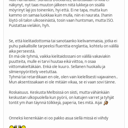
näkynyt, nyt taas muuton jälkeen niitä lukkeja on sisällä
möyrinyt laji jos toinenkin, hyi että. Ei ne tapa, mutta kun
kammo on samaa luokkaa kuin mulla, niin ei naurata. Ihanin
löytö oli talon ulkoseinästä, tosin vaan huntsman, mutta ISO.
Puistattaa vieläkin, hyh.
Se, että kielitaidottomia tai sanotaanko kielivammaisia, jotka ei
puhu paikallisille tarpeeksi fluenttia englantia, kohtelu on välillä
aika perseestä.
En mä ole tyhmä, vaikka kielitaidossani on välillä vakaviakin
puutteita, mulle ei tarvi huutaa eikä viittoa, n osaa
viittomakieltäkään. Enkä ole kuuro. Sellanen huokailu ja
silmienpyörittely veetuttaa.
Tyhmä tai retardikaan en ole, olen vain kielellisesti vajavainen..
Mun aksentissakaan ei ole mitään vikaa, se ei vaan sovi tänne.
Roskaisuus. Keskusta Melbsissä on siisti, mutta vähänkään
keskustan ulkopuolella kun pyörii, on katujen varret ja tyhjät
tontit ym ihan täynnä tölkkejä, paperia, ties mitä. Aijai
Onneksi kenenkään ei oo pakko asua siellä missä ei viihdy