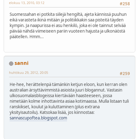
elokuu 13, 2010, 03:12
#258
Suomessahan ei potkita siilejä hengiltä, ajeta kännissä puuhun
eikä varasteta ikinä mitään ja politiikkakin saa pisteitä täyden
kympin. Ja naapurissa ei asu henkilö, joka ei ole tainnut selvää
päivää nähdä viimeiseen pariin vuoteen hajusta ja ulkonäöstä
päätellen. Hmm...
sanni
huhtikuu 29, 2012, 20:05
#259
He-hee, herättelenpä tämänkin ketjun eloon, kun kerran olen
australian ärsyttävimmistä asioista juuri blogannut. Vastasin
ulkosuomalaisblogeissa kiertävään haasteeseen, jossa
nimetään kolme inhottavinta asiaa kotimaassa. Mulla listaan tuli
ranskikset, koulut ja kuluttaminen (plus extrana
yksityisautoilu). Katsokaa lisää, jos kiinnostaa:
sannascupoftea.blogspot.com