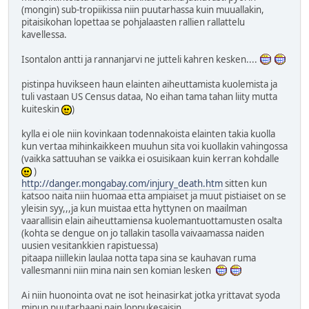
(mongin) sub-tropiikissa niin puutarhassa kuin muuallakin,
pitaisikohan lopettaa se pohjalaasten rallien rallattelu
kavellessa.
Isontalon antti ja rannanjarvi ne jutteli kahren kesken....
pistinpa huvikseen haun elainten aiheuttamista kuolemista ja
tuli vastaan US Census dataa, No eihan tama tahan liity mutta
kuiteskin
)
kylla ei ole niin kovinkaan todennakoista elainten takia kuolla
kun vertaa mihinkaikkeen muuhun sita voi kuollakin vahingossa
(vaikka sattuuhan se vaikka ei osuisikaan kuin kerran kohdalle
)
http://danger.mongabay.com/injury_death.htm
sitten kun
katsoo naita niin huomaa etta ampiaiset ja muut pistiaiset on se
yleisin syy,,,ja kun muistaa etta hyttynen on maailman
vaarallisin elain aiheuttamiensa kuolemantuottamusten osalta
(kohta se dengue on jo tallakin tasolla vaivaamassa naiden
uusien vesitankkien rapistuessa)
pitaapa niillekin laulaa notta tapa sina se kauhavan ruma
vallesmanni niin mina nain sen komian lesken
Ai niin huonointa ovat ne isot heinasirkat jotka yrittavat syoda
minun puutarhaani nain loppukesaisin,