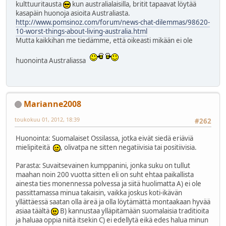
kulttuuritausta
kun australialaisilla, britit tapaavat löytää
kasapäin huonoja asioita Australiasta.
http://www.pomsinoz.com/forum/news-chat-dilemmas/98620-
10-worst-things-about-living-australia.html
Mutta kaikkihan me tiedämme, että oikeasti mikään ei ole
huonointa Australiassa
Marianne2008
toukokuu 01, 2012, 18:39
#262
Huonointa: Suomalaiset Ossilassa, jotka eivät siedä eriäviä
mielipiteitä
, olivatpa ne sitten negatiivisia tai positiivisia.
Parasta: Suvaitsevainen kumppanini, jonka suku on tullut
maahan noin 200 vuotta sitten eli on suht ehtaa paikallista
ainesta ties monennessa polvessa ja siitä huolimatta A) ei ole
passittamassa minua takaisin, vaikka joskus koti-ikävän
yllättäessä saatan olla äreä ja olla löytämättä montaakaan hyvää
asiaa täältä
B) kannustaa ylläpitämään suomalaisia traditioita
ja haluaa oppia niitä itsekin C) ei edellytä eikä edes halua minun