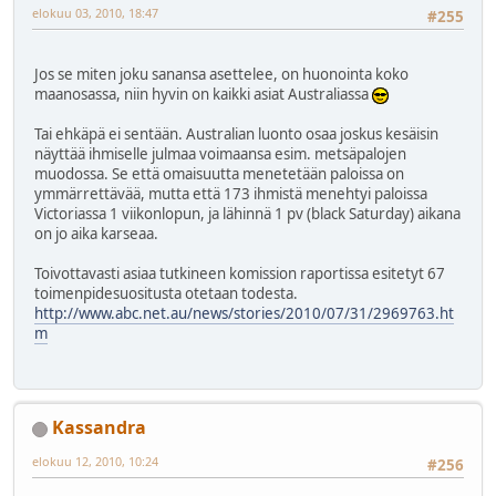
elokuu 03, 2010, 18:47
#255
Jos se miten joku sanansa asettelee, on huonointa koko
maanosassa, niin hyvin on kaikki asiat Australiassa
Tai ehkäpä ei sentään. Australian luonto osaa joskus kesäisin
näyttää ihmiselle julmaa voimaansa esim. metsäpalojen
muodossa. Se että omaisuutta menetetään paloissa on
ymmärrettävää, mutta että 173 ihmistä menehtyi paloissa
Victoriassa 1 viikonlopun, ja lähinnä 1 pv (black Saturday) aikana
on jo aika karseaa.
Toivottavasti asiaa tutkineen komission raportissa esitetyt 67
toimenpidesuositusta otetaan todesta.
http://www.abc.net.au/news/stories/2010/07/31/2969763.ht
m
Kassandra
elokuu 12, 2010, 10:24
#256