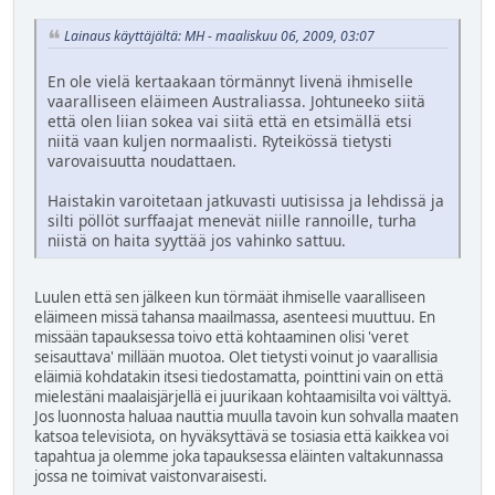
Lainaus käyttäjältä: MH - maaliskuu 06, 2009, 03:07
En ole vielä kertaakaan törmännyt livenä ihmiselle
vaaralliseen eläimeen Australiassa. Johtuneeko siitä
että olen liian sokea vai siitä että en etsimällä etsi
niitä vaan kuljen normaalisti. Ryteikössä tietysti
varovaisuutta noudattaen.
Haistakin varoitetaan jatkuvasti uutisissa ja lehdissä ja
silti pöllöt surffaajat menevät niille rannoille, turha
niistä on haita syyttää jos vahinko sattuu.
Luulen että sen jälkeen kun törmäät ihmiselle vaaralliseen
eläimeen missä tahansa maailmassa, asenteesi muuttuu. En
missään tapauksessa toivo että kohtaaminen olisi 'veret
seisauttava' millään muotoa. Olet tietysti voinut jo vaarallisia
eläimiä kohdatakin itsesi tiedostamatta, pointtini vain on että
mielestäni maalaisjärjellä ei juurikaan kohtaamisilta voi välttyä.
Jos luonnosta haluaa nauttia muulla tavoin kun sohvalla maaten
katsoa televisiota, on hyväksyttävä se tosiasia että kaikkea voi
tapahtua ja olemme joka tapauksessa eläinten valtakunnassa
jossa ne toimivat vaistonvaraisesti.