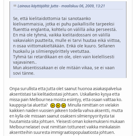
Lainaus käyttäjältä: Jutta - maaliskuu 06, 2009, 13:21
Se, että kielitaidottomia tai sanotaanko
kielivammaisia, jotka ei puhu paikallisille tarpeeksi
fluenttia englantia, kohtelu on välillä aika perseestä.
En mä ole tyhmä, vaikka kielitaidossani on välillä
vakaviakin puutteita, mulle ei tarvi huutaa eikä viittoa,
n osaa viittomakieltäkään. Enkä ole kuuro. Sellanen
huokailu ja silmienpyörittely veetuttaa.
Tyhmä tai retardikaan en ole, olen vain kielellisesti
vajavainen..
Mun aksentissakaan ei ole mitään vikaa, se ei vaan
sovi tänne.
Onpa surullista etta Jutta olet saanut huonoa asiakaspalvelua
aksentistasi tai kielitaidostasi johtuen. Uskallanko kysya etta
missa pain Melbournea moista esiintyy, etta osaan valttaa ko.
kauppoja tai aluetta?
Minulla nimittain on vielakin
kaikkien naiden vuosien jalkeen todella vahva aksentti, mutta
en kylla ole missaan saanut osakseni silmienpyoritysta tai
huutamista siita johtuen. Yleisesti oman kokemukseni mukaan
Melbournelaiset ovat nimittain tottuneet vaikka minkalaisiin
aksentteihin suuresta immigraatiopopulaatiosta johtuen.