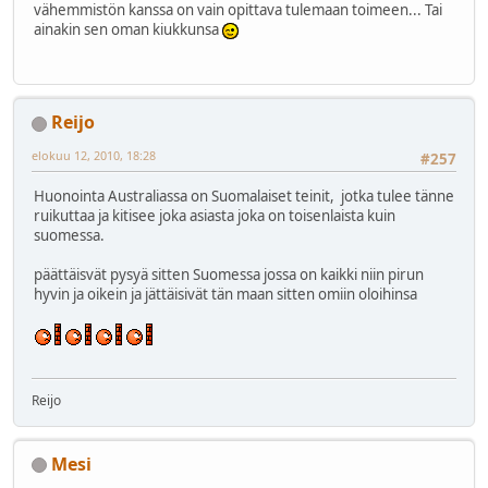
vähemmistön kanssa on vain opittava tulemaan toimeen... Tai
ainakin sen oman kiukkunsa
Reijo
elokuu 12, 2010, 18:28
#257
Huonointa Australiassa on Suomalaiset teinit, jotka tulee tänne
ruikuttaa ja kitisee joka asiasta joka on toisenlaista kuin
suomessa.
päättäisvät pysyä sitten Suomessa jossa on kaikki niin pirun
hyvin ja oikein ja jättäisivät tän maan sitten omiin oloihinsa
Reijo
Mesi