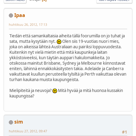
Ipaa
huhtikuu 26, 2012, 17:13
Tiedän että samankaltaisia aiheita tällä foorumilla on jo tuhat ja
sata, mutta kysytään nyt.
Olen siis 19-vuotias nuori mies,
joka on aikeissa lähteä Australiaan au pairiksi loppuvuodesta.
Kuitenkin nyt vielä mietin että mitä kaupunkeja laitan
ykköstoiveeksi, kun täytän auppari hakulomakkeita. Jo
otsikossa mainitut Brisbane, Sydney ja Melbourne kiinnostavat
eniten, lähinnä ennakkokäsitysten takia. Adelaide ja Canberra
vaikuttavat kuullun perusteella tylsiltä ja Perth vaikuttaa olevan
turhan kaukana muista kaupungeista.
Mielipiteitä ja neuvoja?
Mitä hyvää ja mitä huonoa kussakin
kaupungissa?
sim
huhtikuu 27, 2012, 09:47
#1