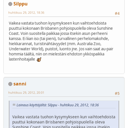
Silppu
huhtikuu 29, 2012, 18:36
#4
Vaikea vastata tuohon kysymykseen kun vaihtoehdoista
puuttui kokonaan Brisbanen pohjoispuolella oleva Sunshine
Coast. Voin suositella paikkaa jossa itsekin asun perheeni
kanssa. Ei liian iso (tai pieni), turvallinen perhelomakohde,
hiekkarannat, turistinähtävyydet (mm. Australia Zoo,
Underwater World), puistot, luonto jne. Jos vain saat au-pair
hommia täältä, niin on mielestäni ehdoton ykköspaikka
lastenhoitajalle
sanni
huhtikuu 29, 2012, 20:01
#5
Lainaus käyttäjältä: Silppu - huhtikuu 29, 2012, 18:36
Vaikea vastata tuohon kysymykseen kun vaihtoehdoista
puuttui kokonaan Brisbanen pohjoispuolella oleva
Sunshine Coast. Voin suositella paikkaa jossa itsekin