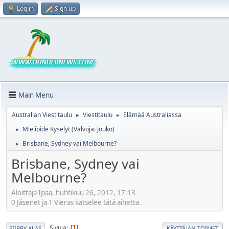
Log in
Sign up
Main Menu
Australian Viestitaulu
Viestitaulu
Elämää Australiassa
►
►
Mielipide Kyselyt
(Valvoja:
Jouko
)
►
Brisbane, Sydney vai Melbourne?
►
Brisbane, Sydney vai
Melbourne?
Aloittaja Ipaa, huhtikuu 26, 2012, 17:13
0 Jäsenet ja 1 Vieras katselee tätä aihetta.
Sivuja
1
SIIRRY ALAS
KÄYTTÄJÄN TOIMET