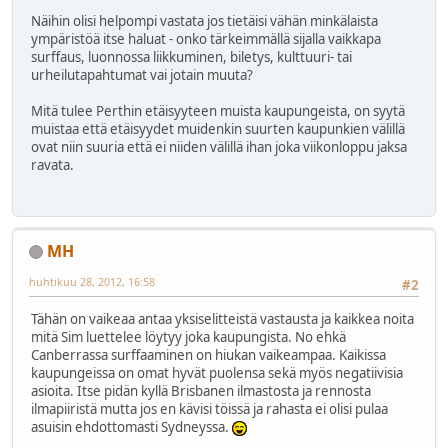
Näihin olisi helpompi vastata jos tietäisi vähän minkälaista
ympäristöä itse haluat - onko tärkeimmällä sijalla vaikkapa
surffaus, luonnossa liikkuminen, biletys, kulttuuri- tai
urheilutapahtumat vai jotain muuta?
Mitä tulee Perthin etäisyyteen muista kaupungeista, on syytä
muistaa että etäisyydet muidenkin suurten kaupunkien välillä
ovat niin suuria että ei niiden välillä ihan joka viikonloppu jaksa
ravata.
MH
huhtikuu 28, 2012, 16:58
#2
Tähän on vaikeaa antaa yksiselitteistä vastausta ja kaikkea noita
mitä Sim luettelee löytyy joka kaupungista. No ehkä
Canberrassa surffaaminen on hiukan vaikeampaa. Kaikissa
kaupungeissa on omat hyvät puolensa sekä myös negatiivisia
asioita. Itse pidän kyllä Brisbanen ilmastosta ja rennosta
ilmapiiristä mutta jos en kävisi töissä ja rahasta ei olisi pulaa
asuisin ehdottomasti Sydneyssa.