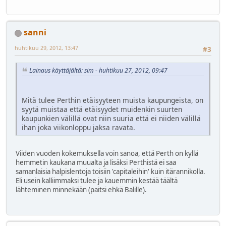
sanni
huhtikuu 29, 2012, 13:47
#3
Lainaus käyttäjältä: sim - huhtikuu 27, 2012, 09:47
Mitä tulee Perthin etäisyyteen muista kaupungeista, on
syytä muistaa että etäisyydet muidenkin suurten
kaupunkien välillä ovat niin suuria että ei niiden välillä
ihan joka viikonloppu jaksa ravata.
Viiden vuoden kokemuksella voin sanoa, että Perth on kyllä
hemmetin kaukana muualta ja lisäksi Perthistä ei saa
samanlaisia halpislentoja toisiin 'capitaleihin' kuin itärannikolla.
Eli usein kalliimmaksi tulee ja kauemmin kestää täältä
lähteminen minnekään (paitsi ehkä Balille).