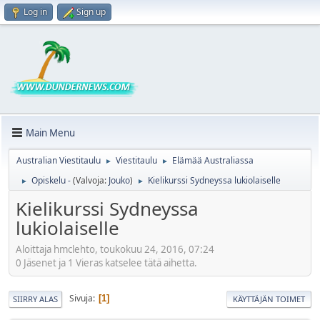
Log in
Sign up
Main Menu
Australian Viestitaulu
Viestitaulu
Elämää Australiassa
►
►
Opiskelu -
(Valvoja:
Jouko
)
Kielikurssi Sydneyssa lukiolaiselle
►
►
Kielikurssi Sydneyssa
lukiolaiselle
Aloittaja hmclehto, toukokuu 24, 2016, 07:24
0 Jäsenet ja 1 Vieras katselee tätä aihetta.
Sivuja
1
SIIRRY ALAS
KÄYTTÄJÄN TOIMET