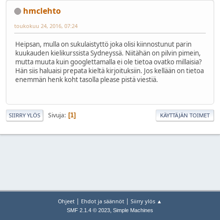
hmclehto
toukokuu 24, 2016, 07:24
Heipsan, mulla on sukulaistyttö joka olisi kiinnostunut parin
kuukauden kielikurssista Sydneyssä. Niitähän on pilvin pimein,
mutta muuta kuin googlettamalla ei ole tietoa ovatko millaisia?
Hän siis haluaisi prepata kieltä kirjoituksiin. Jos kellään on tietoa
enemmän henk koht tasolla please pistä viestiä.
Sivuja
1
SIIRRY YLÖS
KÄYTTÄJÄN TOIMET
|
|
Ohjeet
Ehdot ja säännöt
Siirry ylös ▲
,
SMF 2.1.4 © 2023
Simple Machines