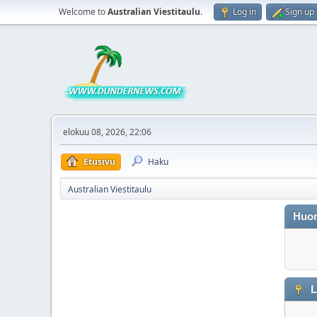
Welcome to
Australian Viestitaulu
.
Log in
Sign up
elokuu 08, 2026, 22:06
Etusivu
Haku
Australian Viestitaulu
Huo
L