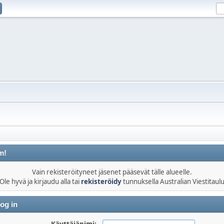
m!
Vain rekisteröityneet jäsenet pääsevät tälle alueelle.
Ole hyvä ja kirjaudu alla tai
rekisteröidy
tunnuksella Australian Viestitaul
og in