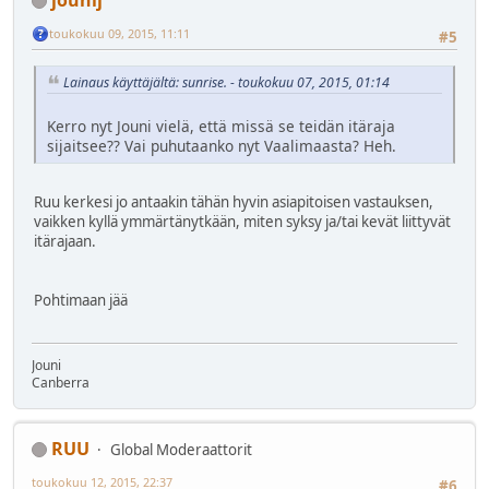
toukokuu 09, 2015, 11:11
#5
Lainaus käyttäjältä: sunrise. - toukokuu 07, 2015, 01:14
Kerro nyt Jouni vielä, että missä se teidän itäraja
sijaitsee?? Vai puhutaanko nyt Vaalimaasta? Heh.
Ruu kerkesi jo antaakin tähän hyvin asiapitoisen vastauksen,
vaikken kyllä ymmärtänytkään, miten syksy ja/tai kevät liittyvät
itärajaan.
Pohtimaan jää
Jouni
Canberra
RUU
Global Moderaattorit
toukokuu 12, 2015, 22:37
#6