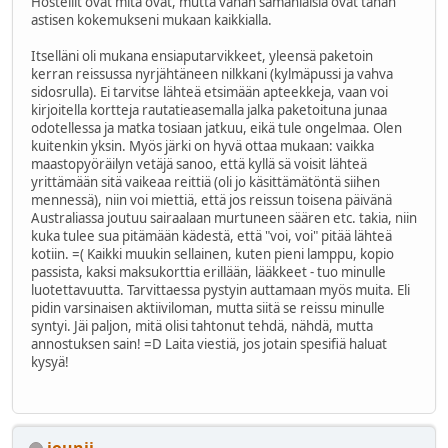
Hostellit ovat mitä ovat, mutta vähän samanlaisia ovat tähän
astisen kokemukseni mukaan kaikkialla.
Itselläni oli mukana ensiaputarvikkeet, yleensä paketoin
kerran reissussa nyrjähtäneen nilkkani (kylmäpussi ja vahva
sidosrulla). Ei tarvitse lähteä etsimään apteekkeja, vaan voi
kirjoitella kortteja rautatieasemalla jalka paketoituna junaa
odotellessa ja matka tosiaan jatkuu, eikä tule ongelmaa. Olen
kuitenkin yksin. Myös järki on hyvä ottaa mukaan: vaikka
maastopyöräilyn vetäjä sanoo, että kyllä sä voisit lähteä
yrittämään sitä vaikeaa reittiä (oli jo käsittämätöntä siihen
mennessä), niin voi miettiä, että jos reissun toisena päivänä
Australiassa joutuu sairaalaan murtuneen säären etc. takia, niin
kuka tulee sua pitämään kädestä, että "voi, voi" pitää lähteä
kotiin. =( Kaikki muukin sellainen, kuten pieni lamppu, kopio
passista, kaksi maksukorttia erillään, lääkkeet - tuo minulle
luotettavuutta. Tarvittaessa pystyin auttamaan myös muita. Eli
pidin varsinaisen aktiiviloman, mutta siitä se reissu minulle
syntyi. Jäi paljon, mitä olisi tahtonut tehdä, nähdä, mutta
annostuksen sain! =D Laita viestiä, jos jotain spesifiä haluat
kysyä!
jounij