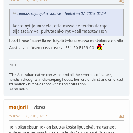
toukokuu 07, 2015, 06:15
#3
Lainaus käyttäjältä: sunrise. - toukokuu 07, 2015, 01:14
Kerro nyt Jouni vielä, että missä se teidän itäraja
sijaitsee?? Vai puhutaanko nyt Vaalimaasta? Heh.
Lord Howe Islandilla voi käydä kokeilemassa minkälaista on olla
Australian itäisemmissä osissa. S31.50 E159.00.
RUU
"The Australian native can withstand all the reverses of nature,
fiendish droughts and sweeping floods, horrors of thirst and enforced
starvation - but he cannot withstand civilisation."
Daisy Bates
marjarii
Vieras
toukokuu 08, 2015, 07:57
#4
Tein pikareissun Tokion kautta (koska liput eivät maksaneet
yhteensä enempää kuin suora lento Australiaan). Tokiossa