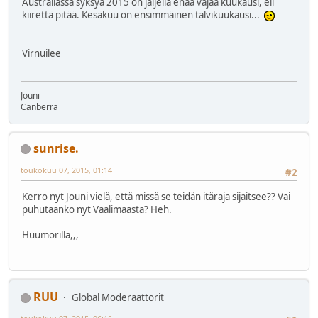
Australiassa syksyä 2015 on jäljellä enää vajaa kuukausi, eli
kiirettä pitää. Kesäkuu on ensimmäinen talvikuukausi...
Virnuilee
Jouni
Canberra
sunrise.
toukokuu 07, 2015, 01:14
#2
Kerro nyt Jouni vielä, että missä se teidän itäraja sijaitsee?? Vai
puhutaanko nyt Vaalimaasta? Heh.
Huumorilla,,,
RUU
Global Moderaattorit