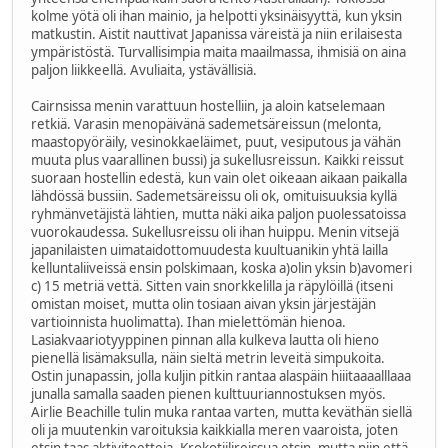
kolme yötä oli ihan mainio, ja helpotti yksinäisyyttä, kun yksin
matkustin. Aistit nauttivat Japanissa väreistä ja niin erilaisesta
ympäristöstä. Turvallisimpia maita maailmassa, ihmisiä on aina
paljon liikkeellä. Avuliaita, ystävällisiä.
Cairnsissa menin varattuun hostelliin, ja aloin katselemaan
retkiä. Varasin menopäivänä sademetsäreissun (melonta,
maastopyöräily, vesinokkaeläimet, puut, vesiputous ja vähän
muuta plus vaarallinen bussi) ja sukellusreissun. Kaikki reissut
suoraan hostellin edestä, kun vain olet oikeaan aikaan paikalla
lähdössä bussiin. Sademetsäreissu oli ok, omituisuuksia kyllä
ryhmänvetäjistä lähtien, mutta näki aika paljon puolessatoissa
vuorokaudessa. Sukellusreissu oli ihan huippu. Menin vitsejä
japanilaisten uimataidottomuudesta kuultuanikin yhtä lailla
kelluntaliiveissä ensin polskimaan, koska a)olin yksin b)avomeri
c) 15 metriä vettä. Sitten vain snorkkelilla ja räpylöillä (itseni
omistan moiset, mutta olin tosiaan aivan yksin järjestäjän
vartioinnista huolimatta). Ihan mielettömän hienoa.
Lasiakvaariotyyppinen pinnan alla kulkeva lautta oli hieno
pienellä lisämaksulla, näin sieltä metrin leveitä simpukoita.
Ostin junapassin, jolla kuljin pitkin rantaa alaspäin hiiitaaaalllaaa
junalla samalla saaden pienen kulttuuriannostuksen myös.
Airlie Beachille tulin muka rantaa varten, mutta keväthän siellä
oli ja muutenkin varoituksia kaikkialla meren vaaroista, joten