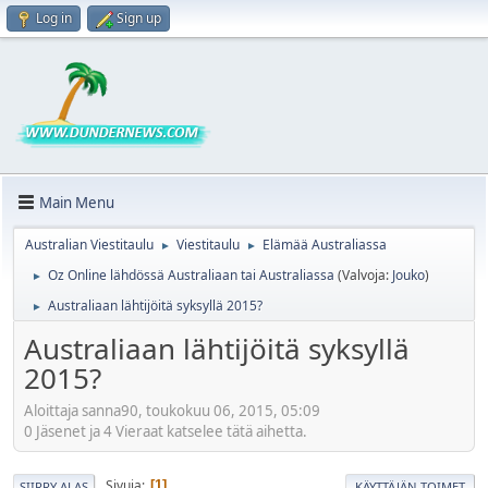
Log in
Sign up
Main Menu
Australian Viestitaulu
Viestitaulu
Elämää Australiassa
►
►
Oz Online lähdössä Australiaan tai Australiassa
(Valvoja:
Jouko
)
►
Australiaan lähtijöitä syksyllä 2015?
►
Australiaan lähtijöitä syksyllä
2015?
Aloittaja sanna90, toukokuu 06, 2015, 05:09
0 Jäsenet ja 4 Vieraat katselee tätä aihetta.
Sivuja
1
SIIRRY ALAS
KÄYTTÄJÄN TOIMET