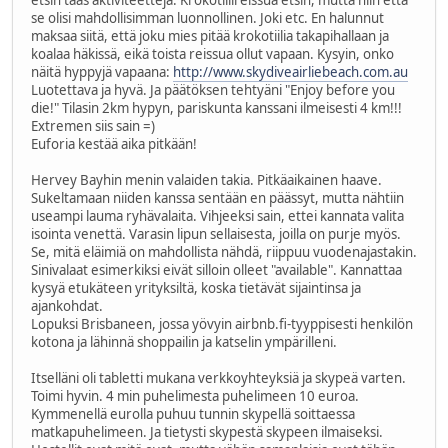
etsin taas aktiviteetteja. Krokotiilireissua etsin, mutta niin että
se olisi mahdollisimman luonnollinen. Joki etc. En halunnut
maksaa siitä, että joku mies pitää krokotiilia takapihallaan ja
koalaa häkissä, eikä toista reissua ollut vapaan. Kysyin, onko
näitä hyppyjä vapaana:
http://www.skydiveairliebeach.com.au
Luotettava ja hyvä. Ja päätöksen tehtyäni "Enjoy before you
die!" Tilasin 2km hypyn, pariskunta kanssani ilmeisesti 4 km!!!
Extremen siis sain =)
Euforia kestää aika pitkään!
Hervey Bayhin menin valaiden takia. Pitkäaikainen haave.
Sukeltamaan niiden kanssa sentään en päässyt, mutta nähtiin
useampi lauma ryhävalaita. Vihjeeksi sain, ettei kannata valita
isointa venettä. Varasin lipun sellaisesta, joilla on purje myös.
Se, mitä eläimiä on mahdollista nähdä, riippuu vuodenajastakin.
Sinivalaat esimerkiksi eivät silloin olleet "available". Kannattaa
kysyä etukäteen yrityksiltä, koska tietävät sijaintinsa ja
ajankohdat.
Lopuksi Brisbaneen, jossa yövyin airbnb.fi-tyyppisesti henkilön
kotona ja lähinnä shoppailin ja katselin ympärilleni.
Itselläni oli tabletti mukana verkkoyhteyksiä ja skypeä varten.
Toimi hyvin. 4 min puhelimesta puhelimeen 10 euroa.
Kymmenellä eurolla puhuu tunnin skypellä soittaessa
matkapuhelimeen. Ja tietysti skypestä skypeen ilmaiseksi.