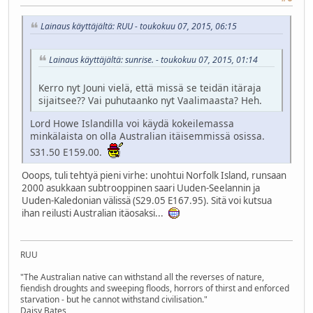
Lainaus käyttäjältä: RUU - toukokuu 07, 2015, 06:15
Lainaus käyttäjältä: sunrise. - toukokuu 07, 2015, 01:14
Kerro nyt Jouni vielä, että missä se teidän itäraja
sijaitsee?? Vai puhutaanko nyt Vaalimaasta? Heh.
Lord Howe Islandilla voi käydä kokeilemassa
minkälaista on olla Australian itäisemmissä osissa.
S31.50 E159.00.
Ooops, tuli tehtyä pieni virhe: unohtui Norfolk Island, runsaan
2000 asukkaan subtrooppinen saari Uuden-Seelannin ja
Uuden-Kaledonian välissä (S29.05 E167.95). Sitä voi kutsua
ihan reilusti Australian itäosaksi...
RUU
"The Australian native can withstand all the reverses of nature,
fiendish droughts and sweeping floods, horrors of thirst and enforced
starvation - but he cannot withstand civilisation."
Daisy Bates