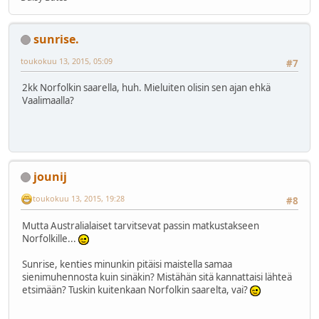
sunrise.
toukokuu 13, 2015, 05:09
#7
2kk Norfolkin saarella, huh. Mieluiten olisin sen ajan ehkä
Vaalimaalla?
jounij
toukokuu 13, 2015, 19:28
#8
Mutta Australialaiset tarvitsevat passin matkustakseen
Norfolkille...
Sunrise, kenties minunkin pitäisi maistella samaa
sienimuhennosta kuin sinäkin? Mistähän sitä kannattaisi lähteä
etsimään? Tuskin kuitenkaan Norfolkin saarelta, vai?