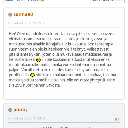
sanna90
toukokuu 06, 2015, 05:09
Hei! Olen mahdollisesti toteuttamassa pitkäaikaisen haaveeni
eli matkustamassa Australiaan. Lähtö ajoittuisi syksyyn ja
matkustelisin ainakin itärajalla 1-2 kuukautta. Sen tarkempia
suunnitelmia en ole kuitenkaan vielä tehnyt. Valitettavasti
pitäisi lähteä yksin, joten olisi mukava saada matkaseuraa ja
henkistä tukea
En ole koskaan matkustanut yksin enkä
muutenkaan ulkomailla, minkä vuoksi lähteminen jännittää
paljon. Voi olla, että en ole edes kaikista käytännöasioista
perillä vielä
Mikäli joku haluaisi suunnitella matkaa, tai oma
matka ajoittuu samoihin aikoihin, niin voi ottaa yhteyttä. Olen
siis 25v. nuori nainen Savosta.
jounij
toukokuu 06, 2015, 23:02
#1