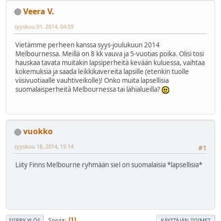
Veera V.
syyskuu 01, 2014, 04:59
Vietämme perheen kanssa syys-joulukuun 2014
Melbournessa. Meillä on 8 kk vauva ja 5-vuotias poika. Olisi tosi
hauskaa tavata muitakin lapsiperheitä kevään kuluessa, vaihtaa
kokemuksia ja saada leikkikavereita lapsille (etenkin tuolle
viisivuotiaalle vauhtiveikolle)! Onko muita lapsellisia
suomalaisperheitä Melbournessa tai lähialueilla?
vuokko
syyskuu 18, 2014, 15:14
#1
Liity Finns Melbourne ryhmään siel on suomalaisia *lapsellisia*
Sivuja
1
SIIRRY YLÖS
KÄYTTÄJÄN TOIMET