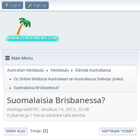
Log in
Sign up
Main Menu
Australian Viestitaulu
Viestitaulu
Elämää Australiassa
►
►
Oz Online lähdössä Australiaan tai Australiassa
(Valvoja:
Jouko
)
►
Suomalaisia Brisbanessa?
►
Suomalaisia Brisbanessa?
Aloittaja kat8181, kesäkuu 14, 2013, 20:48
0 Jäsenet ja 1 Vieras katselee tätä aihetta.
Sivuja
1
SIIRRY ALAS
KÄYTTÄJÄN TOIMET