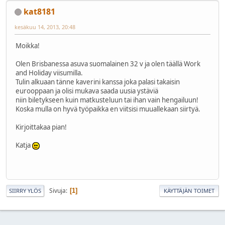
kat8181
kesäkuu 14, 2013, 20:48
Moikka!
Olen Brisbanessa asuva suomalainen 32 v ja olen täällä Work
and Holiday viisumilla.
Tulin alkuaan tänne kaverini kanssa joka palasi takaisin
eurooppaan ja olisi mukava saada uusia ystäviä
niin biletykseen kuin matkusteluun tai ihan vain hengailuun!
Koska mulla on hyvä työpaikka en viitsisi muuallekaan siirtyä.
Kirjoittakaa pian!
Katja
Sivuja
1
SIIRRY YLÖS
KÄYTTÄJÄN TOIMET