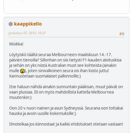
kaappikello
joulukuu 07, 2012, 10:27
#9
Moikka!
Löytyiskö täältä seuraa Melbourneen maaliskuun 14.-17.
päivien tienoilla? Sillonhan on siis tietysti F1-kauden aloituskisa
ja sehän on yks niistä Australian must see kohteista (ainakin
mulle
), joten sinivalkoinen seura ois ihan loisto juttu!
Kannustetaan suomalaiset palkinnoille;)
Itse haluun nähdä ainakin sunnuntain pääkisan, muut päivät on
vaan plussaa. Eli on myös mahdollista kattella Melbournea
muutenkin:)
Oon 20 v nuori nainen ja asun Sydneyssä. Seurana oon tottakai
hauska ja avoin uusille kokemuksille:)
Ilmotelkaa jos kiinnostaa! Ja kaikki ehdotukset otetaan vastaan!