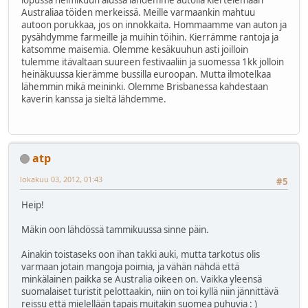
lopussa helmikuun alussa lähdemme autolla kiertelemään
Australiaa töiden merkeissä. Meille varmaankin mahtuu
autoon porukkaa, jos on innokkaita. Hommaamme van auton ja
pysähdymme farmeille ja muihin töihin. Kierrämme rantoja ja
katsomme maisemia. Olemme kesäkuuhun asti joilloin
tulemme itävaltaan suureen festivaaliin ja suomessa 1kk jolloin
heinäkuussa kierämme bussilla euroopan. Mutta ilmotelkaa
lähemmin mikä meininki. Olemme Brisbanessa kahdestaan
kaverin kanssa ja sieltä lähdemme.
atp
lokakuu 03, 2012, 01:43
#5
Heip!
Mäkin oon lähdössä tammikuussa sinne päin.
Ainakin toistaseks oon ihan takki auki, mutta tarkotus olis
varmaan jotain mangoja poimia, ja vähän nähdä että
minkälainen paikka se Australia oikeen on. Vaikka yleensä
suomalaiset turistit pelottaakin, niin on toi kyllä niin jännittävä
reissu että mielellään tapais muitakin suomea puhuvia : )