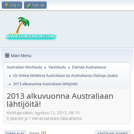
Log in
Sign up
Main Menu
Australian Viestitaulu
Viestitaulu
Elämää Australiassa
►
►
Oz Online lähdössä Australiaan tai Australiassa
(Valvoja:
Jouko
)
►
2013 alkuvuonna Australiaan lähtijöitä!
►
2013 alkuvuonna Australiaan
lähtijöitä!
Aloittaja valiso, syyskuu 12, 2012, 08:10
0 Jäsenet ja 1 Vieras katselee tätä aihetta.
Sivuja
1
SIIRRY ALAS
KÄYTTÄJÄN TOIMET