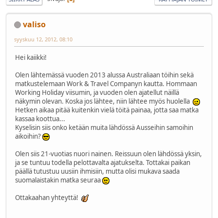
valiso
syyskuu 12, 2012, 08:10
Hei kaiikki!
Olen lähtemässä vuoden 2013 alussa Australiaan töihin sekä
matkustelemaan Work & Travel Companyn kautta. Hommaan
Working Holiday viisumin, ja vuoden olen ajatellut näillä
näkymin olevan. Koska jos lähtee, niin lähtee myös huolella
Hetken aikaa pitää kuitenkin vielä töitä painaa, jotta saa matka
kassaa koottua...
Kyselisin siis onko ketään muita lähdössä Ausseihin samoihin
aikoihin?
Olen siis 21-vuotias nuori nainen. Reissuun olen lähdössä yksin,
ja se tuntuu todella pelottavalta ajatukselta. Tottakai paikan
päällä tutustuu uusiin ihmisiin, mutta olisi mukava saada
suomalaistakin matka seuraa
Ottakaahan yhteyttä!