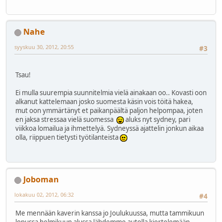
Nahe
syyskuu 30, 2012, 20:55
#3
Tsau!
Ei mulla suurempia suunnitelmia vielä ainakaan oo.. Kovasti oon
alkanut kattelemaan josko suomesta käsin vois töitä hakea,
mut oon ymmärtänyt et paikanpäältä paljon helpompaa, joten
en jaksa stressaa vielä suomessa
aluks nyt sydney, pari
viikkoa lomailua ja ihmettelyä. Sydneyssä ajattelin jonkun aikaa
olla, riippuen tietysti työtilanteista
Joboman
lokakuu 02, 2012, 06:32
#4
Me mennään kaverin kanssa jo Joulukuussa, mutta tammikuun