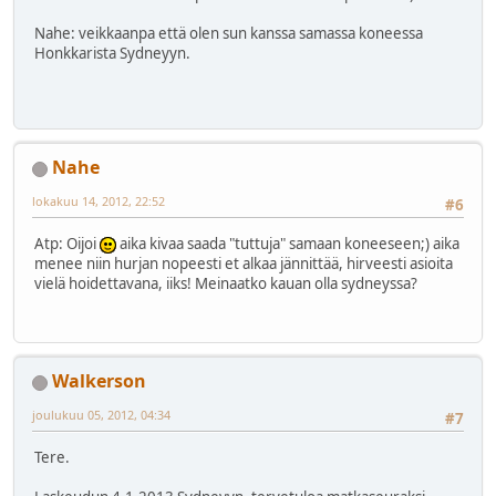
Nahe: veikkaanpa että olen sun kanssa samassa koneessa
Honkkarista Sydneyyn.
Nahe
lokakuu 14, 2012, 22:52
#6
Atp: Oijoi
aika kivaa saada "tuttuja" samaan koneeseen;) aika
menee niin hurjan nopeesti et alkaa jännittää, hirveesti asioita
vielä hoidettavana, iiks! Meinaatko kauan olla sydneyssa?
Walkerson
joulukuu 05, 2012, 04:34
#7
Tere.