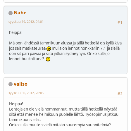
Nahe
syyskuu 19, 2012, 04:01
#1
heippa!
Mä oon lähdössä tammikuun alussa ja tällä hetkellä ois kyllä kiva
jos sais matkaseuraa
mulla on lennot honkkariin 7.1 ja siellä
oon sit pari päivää ja siitä jatkan sydneyhyn. Onko sulla jo
lennot buukattuna?
valiso
syyskuu 30, 2012, 20:05
#2
Heippa!
Lentoja en ole vielä hommannut, mutta tällä hetkellä näyttää
siltä että menee helmikuun puolelle lähtö. Työsopimus jatkuu
tammikuun vielä..
Onko sulla muuten vielä mitään suurempia suunnitelmia?