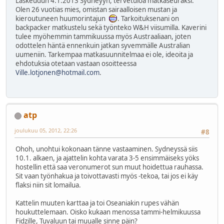
Laskeudun 4.1.2013 Sydneyyn, tervetuloa matkaseuraksi.
Olen 26 vuotias mies, omistan sairaalloisen mustan ja
kieroutuneen huumorintajun
. Tarkoituksenani on
backpacker matkustelu sekä työnteko W&H viisumilla. Kaverini
tulee myöhemmin tammikuussa myös Austraaliaan, joten
odottelen häntä ennenkuin jatkan syvemmälle Australian
uumeniin. Tarkempaa matkasuunnitelmaa ei ole, ideoita ja
ehdotuksia otetaan vastaan osoitteessa
Ville.lotjonen@hotmail.com
.
atp
joulukuu 05, 2012, 22:26
#8
Ohoh, unohtui kokonaan tänne vastaaminen. Sydneyssä siis
10.1. alkaen, ja ajattelin kohta varata 3-5 ensimmäiseks yöks
hostellin että saa veronumerot sun muut hoidettua rauhassa.
Sit vaan työnhakua ja toivottavasti myös -tekoa, tai jos ei käy
flaksi niin sit lomailua.
Kattelin muuten karttaa ja toi Oseaniakin rupes vähän
houkuttelemaan. Oisko kukaan menossa tammi-helmikuussa
Fidzille, Tuvaluun tai muualle sinne päin?