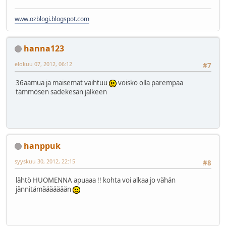
www.ozblogi.blogspot.com
hanna123
elokuu 07, 2012, 06:12
#7
36aamua ja maisemat vaihtuu
voisko olla parempaa
tämmösen sadekesän jälkeen
hanppuk
syyskuu 30, 2012, 22:15
#8
lähtö HUOMENNA apuaaa !! kohta voi alkaa jo vähän
jännitämäääääään