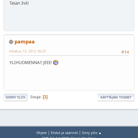
Tasan 3vk!
pampaa
lokakuu 15, 2012, 06:22
#14
YLIHUOMENNA!! JEEE!
Sivuja
1
SIIRRY YLÖS
KÄYTTÄJÄN TOIMET
|
|
Ohjeet
Ehdot ja säännöt
Siirry ylös ▲