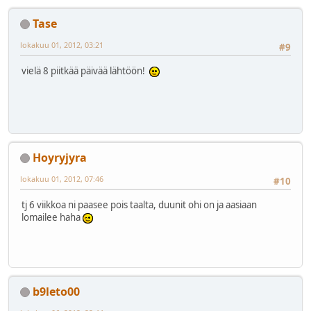
Tase
lokakuu 01, 2012, 03:21
#9
vielä 8 piitkää päivää lähtöön!
Hoyryjyra
lokakuu 01, 2012, 07:46
#10
tj 6 viikkoa ni paasee pois taalta, duunit ohi on ja aasiaan
lomailee haha
b9leto00