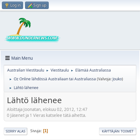
Log in
Sign up
Main Menu
Australian Viestitaulu
Viestitaulu
Elämää Australiassa
►
►
Oz Online lähdössä Australiaan tai Australiassa
(Valvoja:
Jouko
)
►
Lähtö lähenee
►
Lähtö lähenee
Aloittaja Joonatan, elokuu 02, 2012, 12:47
0 Jäsenet ja 1 Vieras katselee tätä aihetta.
Sivuja
1
SIIRRY ALAS
KÄYTTÄJÄN TOIMET