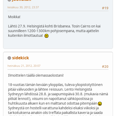
kesäkuu 30, 2012, 23:37
#19
Moikka!
Lähtö 27.9. Helsingistä kohti Brisbanea. Tosin Cairns on kai
suunnilleen 1200-1300km pohjosempana, mutta ajattelin
kuitenkin ilmottautua!
sidekick
heinäkuu 21, 2012, 20:07
#20
Ilmoittelen täällä olemassaolostani!
18-vuotias tämän kevään ylioppilas, tuleva yliopistotyttönen
pitää välivuoden ja lähtee reissuun. Lento Helsingistä
Sydneyyn lähdössä 28.8. ja saapumispäivä 30.8. (mukavia nämä
pitkät lennot!), viisumi on napottanut sähköpostissa jo
huhtikuusta alkaen kun en malttanut odottaa pitempään
Sydneystä on hostelli varattuna kahdeksi ekaksi viikoksi ja
tarkoituksena ainakin olis treffata paikallista kaveria ja saada