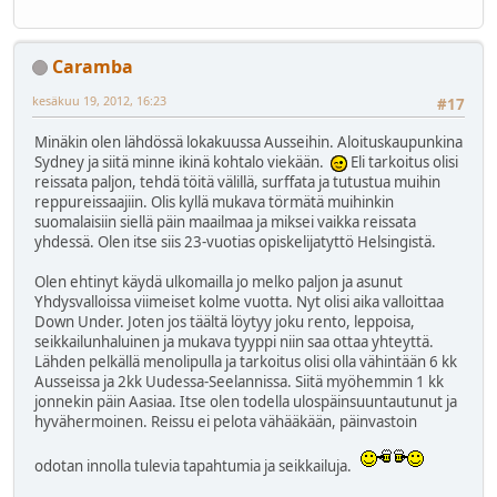
Caramba
kesäkuu 19, 2012, 16:23
#17
Minäkin olen lähdössä lokakuussa Ausseihin. Aloituskaupunkina
Sydney ja siitä minne ikinä kohtalo viekään.
Eli tarkoitus olisi
reissata paljon, tehdä töitä välillä, surffata ja tutustua muihin
reppureissaajiin. Olis kyllä mukava törmätä muihinkin
suomalaisiin siellä päin maailmaa ja miksei vaikka reissata
yhdessä. Olen itse siis 23-vuotias opiskelijatyttö Helsingistä.
Olen ehtinyt käydä ulkomailla jo melko paljon ja asunut
Yhdysvalloissa viimeiset kolme vuotta. Nyt olisi aika valloittaa
Down Under. Joten jos täältä löytyy joku rento, leppoisa,
seikkailunhaluinen ja mukava tyyppi niin saa ottaa yhteyttä.
Lähden pelkällä menolipulla ja tarkoitus olisi olla vähintään 6 kk
Ausseissa ja 2kk Uudessa-Seelannissa. Siitä myöhemmin 1 kk
jonnekin päin Aasiaa. Itse olen todella ulospäinsuuntautunut ja
hyvähermoinen. Reissu ei pelota vähääkään, päinvastoin
odotan innolla tulevia tapahtumia ja seikkailuja.