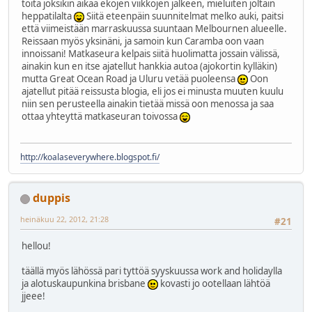
töitä joksikin aikaa ekojen viikkojen jälkeen, mieluiten joltain
heppatilalta
Siitä eteenpäin suunnitelmat melko auki, paitsi
että viimeistään marraskuussa suuntaan Melbournen alueelle.
Reissaan myös yksinäni, ja samoin kun Caramba oon vaan
innoissani! Matkaseura kelpais siitä huolimatta jossain välissä,
ainakin kun en itse ajatellut hankkia autoa (ajokortin kylläkin)
mutta Great Ocean Road ja Uluru vetää puoleensa
Oon
ajatellut pitää reissusta blogia, eli jos ei minusta muuten kuulu
niin sen perusteella ainakin tietää missä oon menossa ja saa
ottaa yhteyttä matkaseuran toivossa
http://koalaseverywhere.blogspot.fi/
duppis
heinäkuu 22, 2012, 21:28
#21
hellou!
täällä myös lähössä pari tyttöä syyskuussa work and holidaylla
ja alotuskaupunkina brisbane
kovasti jo ootellaan lähtöä
jjeee!