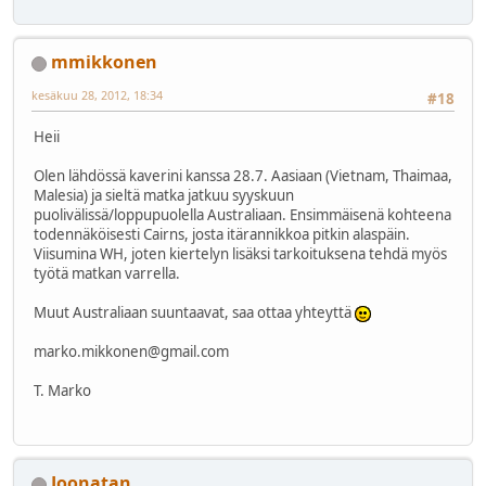
mmikkonen
kesäkuu 28, 2012, 18:34
#18
Heii
Olen lähdössä kaverini kanssa 28.7. Aasiaan (Vietnam, Thaimaa,
Malesia) ja sieltä matka jatkuu syyskuun
puolivälissä/loppupuolella Australiaan. Ensimmäisenä kohteena
todennäköisesti Cairns, josta itärannikkoa pitkin alaspäin.
Viisumina WH, joten kiertelyn lisäksi tarkoituksena tehdä myös
työtä matkan varrella.
Muut Australiaan suuntaavat, saa ottaa yhteyttä
marko.mikkonen@gmail.com
T. Marko
Joonatan