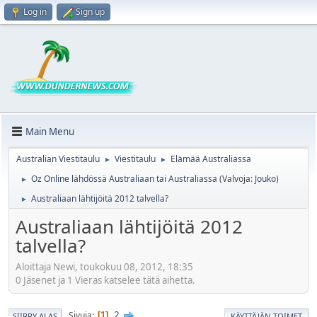
Log in
Sign up
Main Menu
Australian Viestitaulu
Viestitaulu
Elämää Australiassa
►
►
Oz Online lähdössä Australiaan tai Australiassa
(Valvoja:
Jouko
)
►
Australiaan lähtijöitä 2012 talvella?
►
Australiaan lähtijöitä 2012
talvella?
Aloittaja Newi, toukokuu 08, 2012, 18:35
0 Jäsenet ja 1 Vieras katselee tätä aihetta.
2
Sivuja
1
SIIRRY ALAS
KÄYTTÄJÄN TOIMET