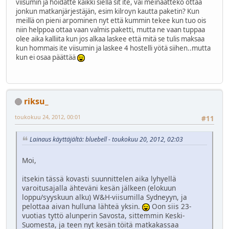
viisumin ja hoidatte kaikki siellä sit ite, vai meinaatteko ottaa
jonkun matkanjärjestäjän, esim kilroyn kautta paketin? Kun
meillä on pieni arpominen nyt että kummin tekee kun tuo ois
niin helppoa ottaa vaan valmis paketti, mutta ne vaan tuppaa
olee aika kalliita kun jos alkaa laskee että mitä se tulis maksaa
kun hommais ite viisumin ja laskee 4 hostelli yötä siihen..mutta
kun ei osaa päättää
riksu_
toukokuu 24, 2012, 00:01
#11
Lainaus käyttäjältä: bluebell - toukokuu 20, 2012, 02:03
Moi,
itsekin tässä kovasti suunnittelen aika lyhyellä
varoitusajalla ähteväni kesän jälkeen (elokuun
loppu/syyskuun alku) W&H-viisumilla Sydneyyn, ja
pelottaa aivan hulluna lähteä yksin.
Oon siis 23-
vuotias tyttö alunperin Savosta, sittemmin Keski-
Suomesta, ja teen nyt kesän töitä matkakassaa