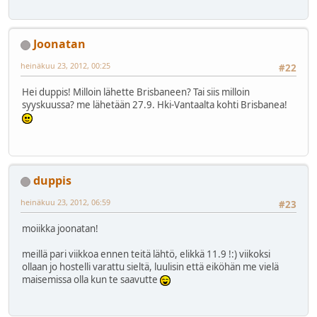
Joonatan
heinäkuu 23, 2012, 00:25
#22
Hei duppis! Milloin lähette Brisbaneen? Tai siis milloin
syyskuussa? me lähetään 27.9. Hki-Vantaalta kohti Brisbanea!
duppis
heinäkuu 23, 2012, 06:59
#23
moiikka joonatan!
meillä pari viikkoa ennen teitä lähtö, elikkä 11.9 !:) viikoksi
ollaan jo hostelli varattu sieltä, luulisin että eiköhän me vielä
maisemissa olla kun te saavutte