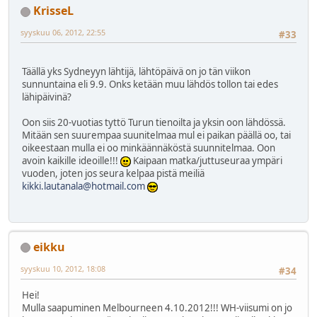
KrisseL
syyskuu 06, 2012, 22:55
#33
Täällä yks Sydneyyn lähtijä, lähtöpäivä on jo tän viikon
sunnuntaina eli 9.9. Onks ketään muu lähdös tollon tai edes
lähipäivinä?
Oon siis 20-vuotias tyttö Turun tienoilta ja yksin oon lähdössä.
Mitään sen suurempaa suunitelmaa mul ei paikan päällä oo, tai
oikeestaan mulla ei oo minkäännäköstä suunnitelmaa. Oon
avoin kaikille ideoille!!!
Kaipaan matka/juttuseuraa ympäri
vuoden, joten jos seura kelpaa pistä meiliä
kikki.lautanala@hotmail.com
eikku
syyskuu 10, 2012, 18:08
#34
Hei!
Mulla saapuminen Melbourneen 4.10.2012!!! WH-viisumi on jo