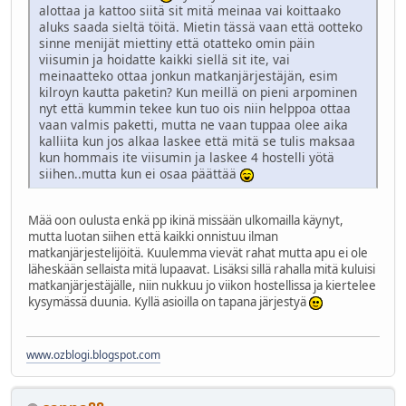
alottaa ja kattoo siitä sit mitä meinaa vai koittaako
aluks saada sieltä töitä. Mietin tässä vaan että ootteko
sinne menijät miettiny että otatteko omin päin
viisumin ja hoidatte kaikki siellä sit ite, vai
meinaatteko ottaa jonkun matkanjärjestäjän, esim
kilroyn kautta paketin? Kun meillä on pieni arpominen
nyt että kummin tekee kun tuo ois niin helppoa ottaa
vaan valmis paketti, mutta ne vaan tuppaa olee aika
kalliita kun jos alkaa laskee että mitä se tulis maksaa
kun hommais ite viisumin ja laskee 4 hostelli yötä
siihen..mutta kun ei osaa päättää
Mää oon oulusta enkä pp ikinä missään ulkomailla käynyt,
mutta luotan siihen että kaikki onnistuu ilman
matkanjärjestelijöitä. Kuulemma vievät rahat mutta apu ei ole
läheskään sellaista mitä lupaavat. Lisäksi sillä rahalla mitä kuluisi
matkanjärjestäjälle, niin nukkuu jo viikon hostellissa ja kiertelee
kysymässä duunia. Kyllä asioilla on tapana järjestyä
www.ozblogi.blogspot.com