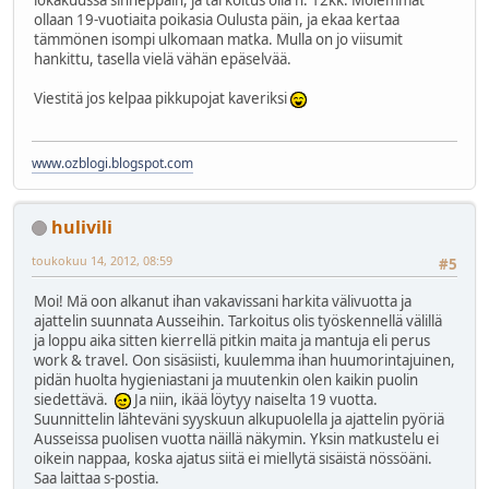
lokakuussa sinneppäin, ja tarkoitus olla n. 12kk. Molemmat
ollaan 19-vuotiaita poikasia Oulusta päin, ja ekaa kertaa
tämmönen isompi ulkomaan matka. Mulla on jo viisumit
hankittu, tasella vielä vähän epäselvää.
Viestitä jos kelpaa pikkupojat kaveriksi
www.ozblogi.blogspot.com
hulivili
toukokuu 14, 2012, 08:59
#5
Moi! Mä oon alkanut ihan vakavissani harkita välivuotta ja
ajattelin suunnata Ausseihin. Tarkoitus olis työskennellä välillä
ja loppu aika sitten kierrellä pitkin maita ja mantuja eli perus
work & travel. Oon sisäsiisti, kuulemma ihan huumorintajuinen,
pidän huolta hygieniastani ja muutenkin olen kaikin puolin
siedettävä.
Ja niin, ikää löytyy naiselta 19 vuotta.
Suunnittelin lähteväni syyskuun alkupuolella ja ajattelin pyöriä
Ausseissa puolisen vuotta näillä näkymin. Yksin matkustelu ei
oikein nappaa, koska ajatus siitä ei miellytä sisäistä nössöäni.
Saa laittaa s-postia.