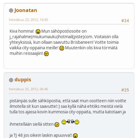
Joonatan
heinäkuu 23, 2012, 14:45
#24
Kiva homma!
Mun sähöpostiosoite on
j_rajahalme(miukumauku)hotmail(piste)com. Voitaisiin olla
yhteyksissä, kun ollaan saavuttu Brisbaneen! Voitte toimia
vaikka city-oppaina meille!
Muutenkin olis kiva törmätä
muihin reissaajiin!
duppis
heinäkuu 25, 2012, 06:46
#25
pistänpäs sulle sähköpostia, että saat mun osotteen niin voitte
ilmotella sit kun saavutte!:) saa kyllä nähä ehtiiks meistä vielä
tulla tos ajassa kovin kummosia city-oppaita, mutta katotaan ja
ihmetellään siellä sitten
ja TJ 48 jos oikein laskin apuuvva!!