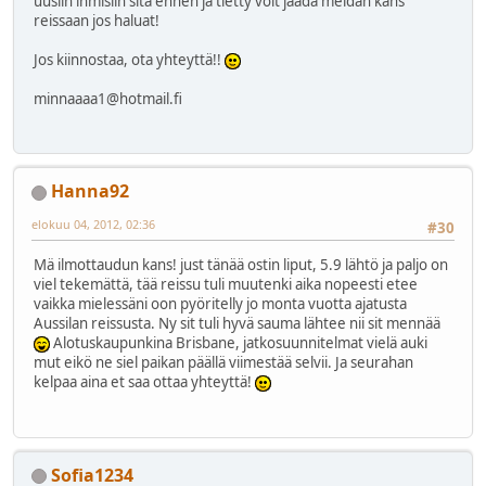
uusiin ihmisiin sitä ennen ja tietty voit jäädä meidän kans
reissaan jos haluat!
Jos kiinnostaa, ota yhteyttä!!
minnaaaa1@hotmail.fi
Hanna92
elokuu 04, 2012, 02:36
#30
Mä ilmottaudun kans! just tänää ostin liput, 5.9 lähtö ja paljo on
viel tekemättä, tää reissu tuli muutenki aika nopeesti etee
vaikka mielessäni oon pyöritelly jo monta vuotta ajatusta
Aussilan reissusta. Ny sit tuli hyvä sauma lähtee nii sit mennää
Alotuskaupunkina Brisbane, jatkosuunnitelmat vielä auki
mut eikö ne siel paikan päällä viimestää selvii. Ja seurahan
kelpaa aina et saa ottaa yhteyttä!
Sofia1234