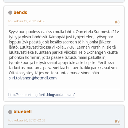
bends
toukokuu 19, 2012, 04:36
#8
Syyskuun puolessa välissä mulla lähtö. Oon etelä-Suomesta 21v
tytsy ja yksin lähdössä. Kämppää just tyhjentelen, työsoppari
loppuu 2vk päästä ja sit kesäks saareen töihin jonka jälkeen
lähtö. Luultavasti tuossa viikolla 37-38. Lennän Perthiin, sieltä
luultavasti eka suuntaan pariksi viikoksi Help Exchangen kautta
johonkin hommiin, jotta pääsee tutustumaan paikallisiin,
työntekoon ja tietysti saa sit apuja tulevalle tripille. Perthissä
tarkoitus muutama päivä viettää hoitaen kaikki pankkiasiat ym.
Ottakaa yhteyttä jos ootte suuntaamassa sinne päin.
siiri.tolvanen@hotmail.com
http://keep-setting-forth.blogspot.com.au/
bluebell
toukokuu 20, 2012, 02:03
#9