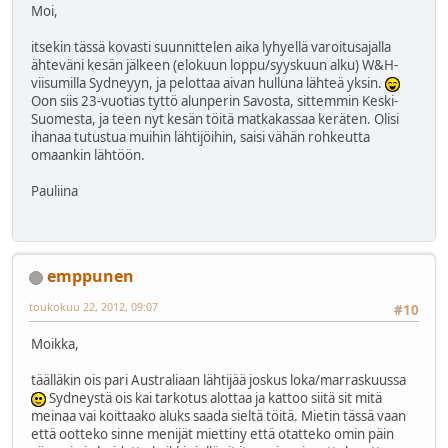
Moi,
itsekin tässä kovasti suunnittelen aika lyhyellä varoitusajalla
ähteväni kesän jälkeen (elokuun loppu/syyskuun alku) W&H-
viisumilla Sydneyyn, ja pelottaa aivan hulluna lähteä yksin.
Oon siis 23-vuotias tyttö alunperin Savosta, sittemmin Keski-
Suomesta, ja teen nyt kesän töitä matkakassaa keräten. Olisi
ihanaa tutustua muihin lähtijöihin, saisi vähän rohkeutta
omaankin lähtöön.
Pauliina
emppunen
toukokuu 22, 2012, 09:07
#10
Moikka,
täälläkin ois pari Australiaan lähtijää joskus loka/marraskuussa
Sydneystä ois kai tarkotus alottaa ja kattoo siitä sit mitä
meinaa vai koittaako aluks saada sieltä töitä. Mietin tässä vaan
että ootteko sinne menijät miettiny että otatteko omin päin