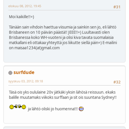
elokuu 08, 2012, 19:45
#31
Moi kaikille!!=)
Tänään sain vihdoin haettua viisumia ja sainkin sen jo, eli lähtö
Brisbaneen on 10 päivän päästä!! JEEE!!=) Luultavasti olen
Brisbanessa koko WH-vuoteni ja olisi kiva tavata suomalaisia
matkallani eli ottakaa yhteyttä jos liikutte siellä päin=) E-mailini
on maisaa1234(at)gmail.com
surfdude
syyskuu 03, 2012, 09:18
#32
Täsä ois yks oululaine 20v jätkäki yksin lähösä reissuun. ekaks
balille muutamaks viikoks surffaan ja sit ois suuntana Sydney!!
ja lähtö oliski jo huomenna!!!