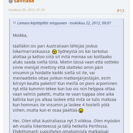
sanna88
kesäkuu 05, 2012, 01:29
#13
Lainaus käyttäjältä: emppunen - toukokuu 22, 2012, 09:07
Moikka,
täälläkin ois pari Australiaan lähtijää joskus
loka/marraskuussa
Sydneystä ois kai tarkotus
alottaa ja kattoo siitä sit mitä meinaa vai koittaako
aluks saada sieltä töitä. Mietin tässä vaan että ootteko
sinne menijät miettiny että otatteko omin päin
viisumin ja hoidatte kaikki siellä sit ite, vai
meinaatteko ottaa jonkun matkanjärjestäjän, esim
kilroyn kautta paketin? Kun meillä on pieni arpominen
nyt että kummin tekee kun tuo ois niin helppoa ottaa
vaan valmis paketti, mutta ne vaan tuppaa olee aika
kalliita kun jos alkaa laskee että mitä se tulis maksaa
kun hommais ite viisumin ja laskee 4 hostelli yötä
siihen..mutta kun ei osaa päättää
Hei. Olen ollut Australiassa nyt 3 viikkoa. Olen myöskin
wh visalla liikenteessä ja tällä hetkellä Perthissä.
Ehdottomasti suosittelen omatoimista matkailua!