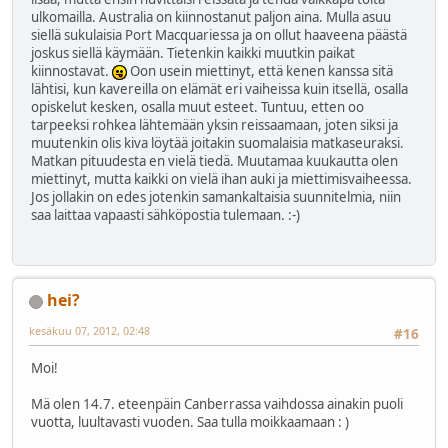
ulkomailla. Australia on kiinnostanut paljon aina. Mulla asuu
siellä sukulaisia Port Macquariessa ja on ollut haaveena päästä
joskus siellä käymään. Tietenkin kaikki muutkin paikat
kiinnostavat.
Oon usein miettinyt, että kenen kanssa sitä
lähtisi, kun kavereilla on elämät eri vaiheissa kuin itsellä, osalla
opiskelut kesken, osalla muut esteet. Tuntuu, etten oo
tarpeeksi rohkea lähtemään yksin reissaamaan, joten siksi ja
muutenkin olis kiva löytää joitakin suomalaisia matkaseuraksi.
Matkan pituudesta en vielä tiedä. Muutamaa kuukautta olen
miettinyt, mutta kaikki on vielä ihan auki ja miettimisvaiheessa.
Jos jollakin on edes jotenkin samankaltaisia suunnitelmia, niin
saa laittaa vapaasti sähköpostia tulemaan. :-)
hei?
kesäkuu 07, 2012, 02:48
#16
Moi!
Mä olen 14.7. eteenpäin Canberrassa vaihdossa ainakin puoli
vuotta, luultavasti vuoden. Saa tulla moikkaamaan : )