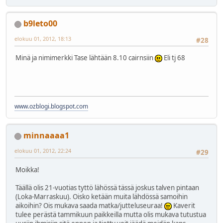
b9leto00
elokuu 01, 2012, 18:13
#28
Minä ja nimimerkki Tase lähtään 8.10 cairnsiin
Eli tj 68
www.ozblogi.blogspot.com
minnaaaa1
elokuu 01, 2012, 22:24
#29
Moikka!
Täällä olis 21-vuotias tyttö lähössä tässä joskus talven pintaan
(Loka-Marraskuu). Oisko ketään muita lähdössä samoihin
aikoihin? Ois mukava saada matka/jutteluseuraa!
Kaverit
tulee perästä tammikuun paikkeilla mutta olis mukava tutustua