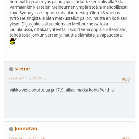
hommattu ja on myös paluulippu. Tarkotuksena olis olla 3kk.
Varmaankin kiertelen Melbournen ympäristöä ja mahdollisesti
käyn Sydneyssä(riippuen rahatilanteesta). Olen 18-vuotias
tyttö Helsingistä ja olen matkustellut paljon, mutta en koskaan
yksin. Eli jos joku sattuu olemaan Melbournessa loka-
joulukuussa, ottakaa yhteyttä! Tavoitteena oppia surffaamaan,
tehdä töitä jonkun verran ja nauttia elämästä ja vapaudesta!
steme
syyskuu 11, 2012, 04:38
#35
Viikko vielä odottelua ja 17.9. alkaa matka kohti Perthiä!
Joonatan
syyskuu 11, 2012, 16:48