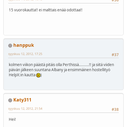
#36
15 vuorokautta!! ei malttais enää odottaa!!
hanppuk
syyskuu 12, 2012, 17:25
#37
kolmen viikon päästä pitäis olla Perthissä.........!! ja siitä viiden
päivän jälkeen suuntana Albany ja ensimmäinen hostellityö
HelpX:in kautta
)
Katy311
syyskuu 12, 2012, 21:54
#38
Hei!