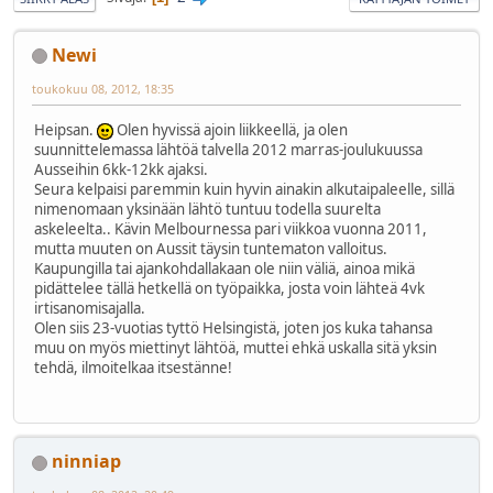
Newi
toukokuu 08, 2012, 18:35
Heipsan.
Olen hyvissä ajoin liikkeellä, ja olen
suunnittelemassa lähtöä talvella 2012 marras-joulukuussa
Ausseihin 6kk-12kk ajaksi.
Seura kelpaisi paremmin kuin hyvin ainakin alkutaipaleelle, sillä
nimenomaan yksinään lähtö tuntuu todella suurelta
askeleelta.. Kävin Melbournessa pari viikkoa vuonna 2011,
mutta muuten on Aussit täysin tuntematon valloitus.
Kaupungilla tai ajankohdallakaan ole niin väliä, ainoa mikä
pidättelee tällä hetkellä on työpaikka, josta voin lähteä 4vk
irtisanomisajalla.
Olen siis 23-vuotias tyttö Helsingistä, joten jos kuka tahansa
muu on myös miettinyt lähtöä, muttei ehkä uskalla sitä yksin
tehdä, ilmoitelkaa itsestänne!
ninniap