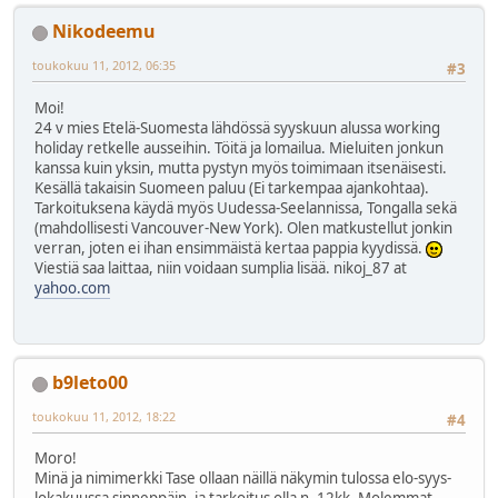
Nikodeemu
toukokuu 11, 2012, 06:35
#3
Moi!
24 v mies Etelä-Suomesta lähdössä syyskuun alussa working
holiday retkelle ausseihin. Töitä ja lomailua. Mieluiten jonkun
kanssa kuin yksin, mutta pystyn myös toimimaan itsenäisesti.
Kesällä takaisin Suomeen paluu (Ei tarkempaa ajankohtaa).
Tarkoituksena käydä myös Uudessa-Seelannissa, Tongalla sekä
(mahdollisesti Vancouver-New York). Olen matkustellut jonkin
verran, joten ei ihan ensimmäistä kertaa pappia kyydissä.
Viestiä saa laittaa, niin voidaan sumplia lisää. nikoj_87 at
yahoo.com
b9leto00
toukokuu 11, 2012, 18:22
#4
Moro!
Minä ja nimimerkki Tase ollaan näillä näkymin tulossa elo-syys-