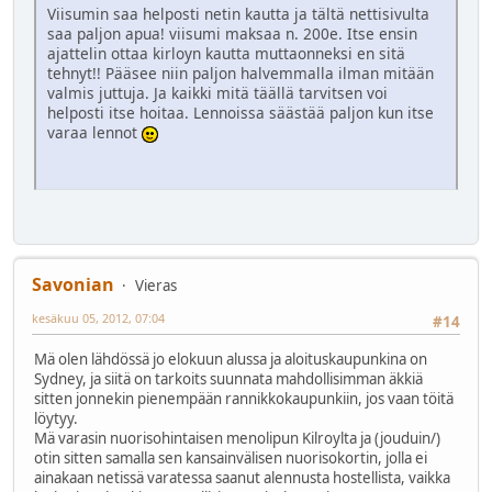
Viisumin saa helposti netin kautta ja tältä nettisivulta
saa paljon apua! viisumi maksaa n. 200e. Itse ensin
ajattelin ottaa kirloyn kautta muttaonneksi en sitä
tehnyt!! Pääsee niin paljon halvemmalla ilman mitään
valmis juttuja. Ja kaikki mitä täällä tarvitsen voi
helposti itse hoitaa. Lennoissa säästää paljon kun itse
varaa lennot
Savonian
Vieras
kesäkuu 05, 2012, 07:04
#14
Mä olen lähdössä jo elokuun alussa ja aloituskaupunkina on
Sydney, ja siitä on tarkoits suunnata mahdollisimman äkkiä
sitten jonnekin pienempään rannikkokaupunkiin, jos vaan töitä
löytyy.
Mä varasin nuorisohintaisen menolipun Kilroylta ja (jouduin/)
otin sitten samalla sen kansainvälisen nuorisokortin, jolla ei
ainakaan netissä varatessa saanut alennusta hostellista, vaikka