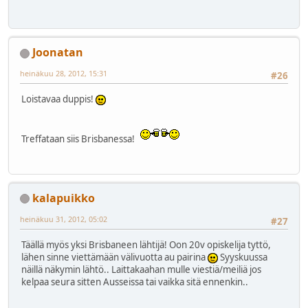
Joonatan
heinäkuu 28, 2012, 15:31
#26
Loistavaa duppis!
Treffataan siis Brisbanessa!
kalapuikko
heinäkuu 31, 2012, 05:02
#27
Täällä myös yksi Brisbaneen lähtijä! Oon 20v opiskelija tyttö,
lähen sinne viettämään välivuotta au pairina
Syyskuussa
näillä näkymin lähtö.. Laittakaahan mulle viestiä/meiliä jos
kelpaa seura sitten Ausseissa tai vaikka sitä ennenkin..