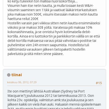
ko ketju tukeekin ton mallisia nuorisokortteja...
Viisumin hain itse netin kautta, ja mulla tosiaan kesti W&H-
viisumin saaminen sen 1½kk ja vaativat lääkärintarkastuksen
joka maksaa noin 500€, viisumi itsessään maksoi netin kautta
haettuna reilut 200€
Hostellin varasin pari viikkoa sitten netin kautta ensimmäiseksi
viikoksi ja se maksoi 30$ yöltä. Varatessa piti maksaa 10%
kokonaishinnasta, ja se onnistui hyvin kotimaisella debit-
kortilla. Ainoa ero luottokortin ja pankkikortin välillä on se että
debit-kortilla maksaessa varaus pitää vahvistaa s-postitse tai
puhelimitse viim 24h ennen saapumista. Hostellista tuli
välittömästä varauksen jälkeen tietopaketti hostellin
palveluista ja siitä miten sinne pääsee.
tiinai
kesäkuu 06, 2012, 07:29
#15
Ite oon miettinyt lähtöä Australiaan (Sydney tai Port
Macquarie?) joulukuussa 2012 tai tammikuussa 2013. Oon
kohta 23v. opiskelija, valmistun amk:sta joulukuussa ja sen
jälkeen kaikki on vielä ihan auki. Haluaisin mennä opiskelemaan
lisää, mutta ensin huvittaisi reissata ja tehdä vaikkapa töitä