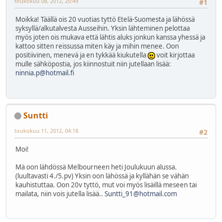
toukokuu 08, 2012, 20:49
#1
Moikka! Täällä ois 20 vuotias tyttö Etelä-Suomesta ja lähössä
syksyllä/alkutalvesta Ausseihin. Yksin lähteminen pelottaa
myös joten ois mukava että lähtis aluks jonkun kanssa yhessä ja
kattoo sitten reissussa miten käy ja mihin menee. Oon
positiivinen, menevä ja en tykkää kiukutella
voit kirjottaa
mulle sähköpostia, jos kiinnostuit niin jutellaan lisää:
ninnia.p@hotmail.fi
Suntti
toukokuu 11, 2012, 04:18
#2
Moi!
Mä oon lähdössä Melbourneen heti Joulukuun alussa.
(luultavasti 4./5.pv) Yksin oon lähössä ja kyllähän se vähän
kauhistuttaa. Oon 20v tyttö, mut voi myös lisäillä meseen tai
mailata, niin vois jutella lisää..
Suntti_91@hotmail.com