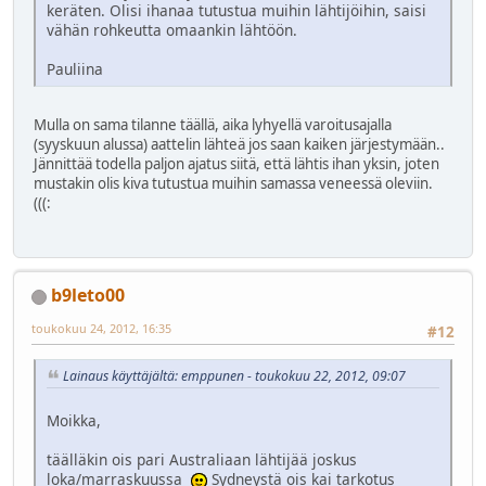
keräten. Olisi ihanaa tutustua muihin lähtijöihin, saisi
vähän rohkeutta omaankin lähtöön.
Pauliina
Mulla on sama tilanne täällä, aika lyhyellä varoitusajalla
(syyskuun alussa) aattelin lähteä jos saan kaiken järjestymään..
Jännittää todella paljon ajatus siitä, että lähtis ihan yksin, joten
mustakin olis kiva tutustua muihin samassa veneessä oleviin.
(((:
b9leto00
toukokuu 24, 2012, 16:35
#12
Lainaus käyttäjältä: emppunen - toukokuu 22, 2012, 09:07
Moikka,
täälläkin ois pari Australiaan lähtijää joskus
loka/marraskuussa
Sydneystä ois kai tarkotus