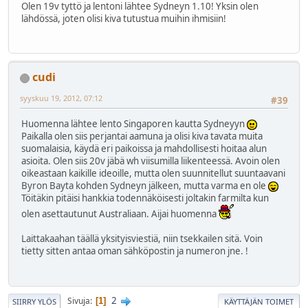
Olen 19v tyttö ja lentoni lähtee Sydneyn 1.10! Yksin olen
lähdössä, joten olisi kiva tutustua muihin ihmisiin!
cudi
syyskuu 19, 2012, 07:12
#39
Huomenna lähtee lento Singaporen kautta Sydneyyn
Paikalla olen siis perjantai aamuna ja olisi kiva tavata muita
suomalaisia, käydä eri paikoissa ja mahdollisesti hoitaa alun
asioita. Olen siis 20v jäbä wh viisumilla liikenteessä. Avoin olen
oikeastaan kaikille ideoille, mutta olen suunnitellut suuntaavani
Byron Bayta kohden Sydneyn jälkeen, mutta varma en ole
Töitäkin pitäisi hankkia todennäköisesti joltakin farmilta kun
olen asettautunut Australiaan. Aijai huomenna
Laittakaahan täällä yksityisviestiä, niin tsekkailen sitä. Voin
tietty sitten antaa oman sähköpostin ja numeron jne. !
2
Sivuja
1
SIIRRY YLÖS
KÄYTTÄJÄN TOIMET