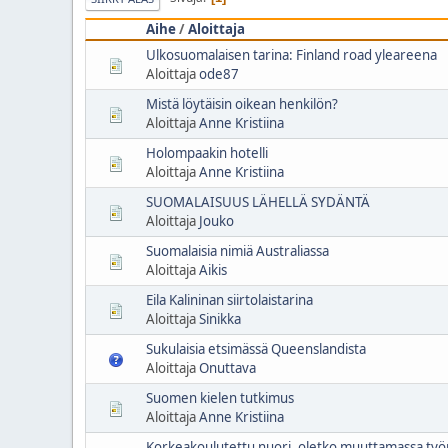
Aihe
/
Aloittaja
Ulkosuomalaisen tarina: Finland road yleareena
Aloittaja
ode87
Mistä löytäisin oikean henkilön?
Aloittaja
Anne Kristiina
Holompaakin hotelli
Aloittaja
Anne Kristiina
SUOMALAISUUS LÄHELLÄ SYDÄNTÄ
Aloittaja
Jouko
Suomalaisia nimiä Australiassa
Aloittaja
Aikis
Eila Kalininan siirtolaistarina
Aloittaja
Sinikka
Sukulaisia etsimässä Queenslandista
Aloittaja
Onuttava
Suomen kielen tutkimus
Aloittaja
Anne Kristiina
Korkeakoulutettu nuori, oletko muuttamassa työ