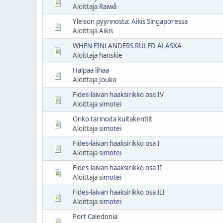
Aloittaja
Raiwå
Yleison pyynnosta: Aikis Singaporessa
Aloittaja
Aikis
WHEN FINLANDERS RULED ALASKA
Aloittaja
hanskie
Halpaa lihaa
Aloittaja
Jouko
Fides-laivan haaksirikko osa IV
Aloittaja
simotei
Onko tarinoita kultakentilt
Aloittaja
simotei
Fides-laivan haaksirikko osa I
Aloittaja
simotei
Fides-laivan haaksirikko osa II
Aloittaja
simotei
Fides-laivan haaksirikko osa III
Aloittaja
simotei
Port Caledonia