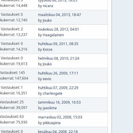
syyskuu 06, 2013, 18:05
kukerrat: 14,448
by
nicara
Vastaukset: 0
maaliskuu 04, 2013, 18:47
kukerrat: 12,740
by
Jouko
Vastaukset: 2
toukokuu 28, 2012, 04:01
kukerrat: 13,237
by
Haagalainen
Vastaukset: 0
huhtikuu 09, 2011, 08:35
kukerrat: 14,316
by
Kosse
Vastaukset: 0
helmikuu 08, 2010, 21:24
kukerrat: 19,613
by
Jouko
Vastaukset: 145
huhtikuu 26, 2009, 17:11
kukerrat: 147,604
by
eevis
Vastaukset: 1
huhtikuu 07, 2009, 22:29
kukerrat: 16,351
by
charlesgate
Vastaukset: 25
tammikuu 16, 2009, 16:53
kukerrat: 39,097
by
jaaskma
Vastaukset: 63
marraskuu 02, 2008, 15:03
kukerrat: 75,930
by
pikkuapina
Vastaukset: 0
kesäkuu 04, 2008, 22:18