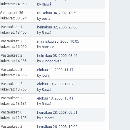
kukerrat: 14,059
by
Raiwå
Vastaukset: 36
toukokuu 04, 2007, 18:59
kukerrat: 30,894
by
eevis
Vastaukset: 1
heinäkuu 02, 2006, 20:00
kukerrat: 13,405
by
Raiwå
Vastaukset: 2
maaliskuu 30, 2005, 10:05
kukerrat: 16,050
by
hanskie
Vastaukset: 2
helmikuu 08, 2005, 08:46
kukerrat: 14,385
by
Dingodriver
Vastaukset: 3
elokuu 11, 2003, 11:17
kukerrat: 14,556
by
jounij
Vastaukset: 2
elokuu 10, 2003, 16:02
kukerrat: 13,765
by
Raiwå
Vastaukset: 2
elokuu 10, 2003, 13:41
kukerrat: 13,131
by
Raiwå
Vastaukset: 0
heinäkuu 28, 2003, 02:51
kukerrat: 12,105
by
simotei
Vastaukset: 3
heinäkuu 26, 2003, 10:02