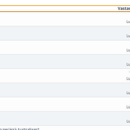
Vasta
Lu
Lu
Lu
Lu
Lu
Lu
Lu
Lu
n perässä Australiaan?