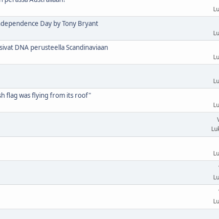
Lu
independence Day by Tony Bryant
Lu
ivat DNA perusteella Scandinaviaan
Lu
Lu
 flag was flying from its roof"
Lu
Lu
Lu
Lu
Lu