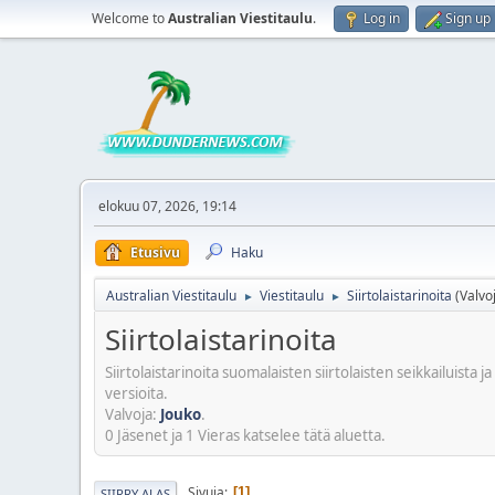
Welcome to
Australian Viestitaulu
.
Log in
Sign up
elokuu 07, 2026, 19:14
Etusivu
Haku
Australian Viestitaulu
Viestitaulu
Siirtolaistarinoita
(Valvo
►
►
Siirtolaistarinoita
Siirtolaistarinoita suomalaisten siirtolaisten seikkailuista
versioita.
Valvoja:
Jouko
.
0 Jäsenet ja 1 Vieras katselee tätä aluetta.
Sivuja
1
SIIRRY ALAS