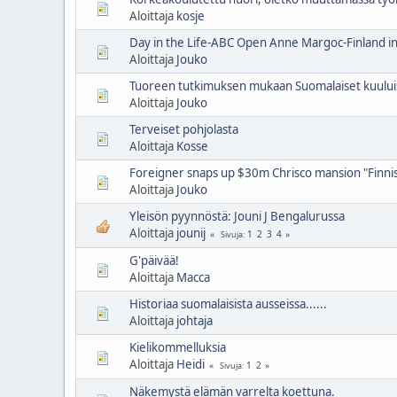
Aloittaja
kosje
Day in the Life-ABC Open Anne Margoc-Finland 
Aloittaja
Jouko
Tuoreen tutkimuksen mukaan Suomalaiset kuuluis
Aloittaja
Jouko
Terveiset pohjolasta
Aloittaja
Kosse
Foreigner snaps up $30m Chrisco mansion "Finnish
Aloittaja
Jouko
Yleisön pyynnöstä: Jouni J Bengalurussa
Aloittaja
jounij
1
2
3
4
Sivuja
G'päivää!
Aloittaja
Macca
Historiaa suomalaisista ausseissa......
Aloittaja
johtaja
Kielikommelluksia
Aloittaja
Heidi
1
2
Sivuja
Näkemystä elämän varrelta koettuna.