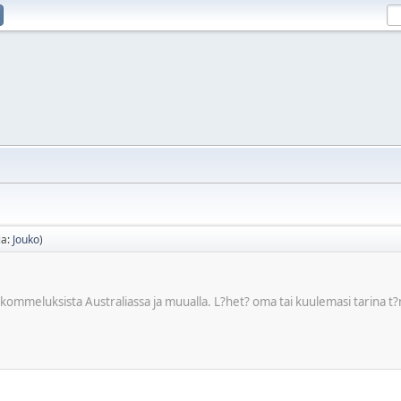
ja:
Jouko
)
 ja kommeluksista Australiassa ja muualla. L?het? oma tai kuulemasi tarina t