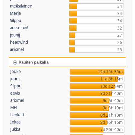
meikalainen
34
Merja
34
Silppu
34
ausseihin!
32
jounij
27
headwind
26
arixmel
25
Kauiten paikalla
Jouko
12d 15h 35m
jounij
11d 6h 15m
Silppu
10d 12h 4m
eevis
9d 21h 40m
arixmel
9d 6h 40m
MH
9d 3h 19m
Leokatti
8d 21h 10m
Inkaa
8d 16h 16m
Jukka
7d 20h 40m