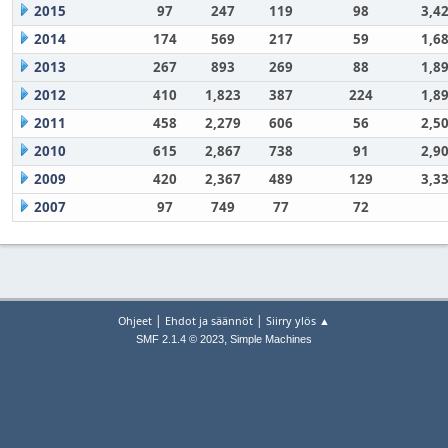
2015
97
247
119
98
3,4
2014
174
569
217
59
1,6
2013
267
893
269
88
1,8
2012
410
1,823
387
224
1,8
2011
458
2,279
606
56
2,5
2010
615
2,867
738
91
2,9
2009
420
2,367
489
129
3,3
2007
97
749
77
72
|
|
Ohjeet
Ehdot ja säännöt
Siirry ylös ▲
,
SMF 2.1.4 © 2023
Simple Machines