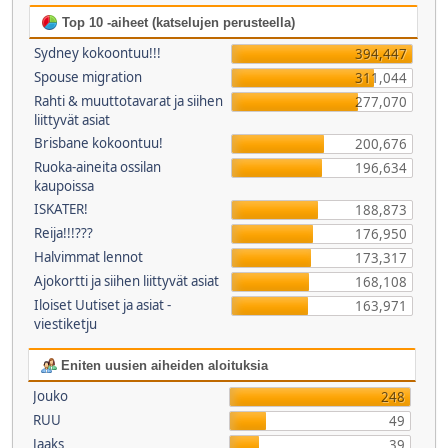
Top 10 -aiheet (katselujen perusteella)
Sydney kokoontuu!!!
394,447
Spouse migration
311,044
Rahti & muuttotavarat ja siihen
277,070
liittyvät asiat
Brisbane kokoontuu!
200,676
Ruoka-aineita ossilan
196,634
kaupoissa
ISKATER!
188,873
Reija!!!???
176,950
Halvimmat lennot
173,317
Ajokortti ja siihen liittyvät asiat
168,108
Iloiset Uutiset ja asiat -
163,971
viestiketju
Eniten uusien aiheiden aloituksia
Jouko
248
RUU
49
Jaaks
39