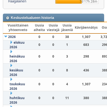
Haagalainen
7d 17h 28m
Keskustelualueen historia
Vuosittainen
Uusia
Uusia
Uusia
Kävijäennätys
Os
yhteenveto
aiheita
viestejä
jäseniä
2026
0
0
38
1,307
3,7
elokuu
0
0
1
683
29
2026
heinäkuu
0
0
3
298
89
2026
kesäkuu
0
0
8
436
38
2026
toukokuu
0
0
4
1,307
23
2026
huhtikuu
0
0
11
380
38
2026