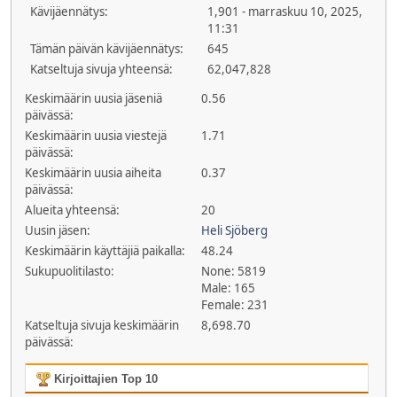
Kävijäennätys:
1,901 - marraskuu 10, 2025,
11:31
Tämän päivän kävijäennätys:
645
Katseltuja sivuja yhteensä:
62,047,828
Keskimäärin uusia jäseniä
0.56
päivässä:
Keskimäärin uusia viestejä
1.71
päivässä:
Keskimäärin uusia aiheita
0.37
päivässä:
Alueita yhteensä:
20
Uusin jäsen:
Heli Sjöberg
Keskimäärin käyttäjiä paikalla:
48.24
Sukupuolitilasto:
None: 5819
Male: 165
Female: 231
Katseltuja sivuja keskimäärin
8,698.70
päivässä:
Kirjoittajien Top 10