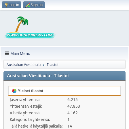
Log in
Sign up
Main Menu
Australian Viestitaulu
Tilastot
►
Australian Viestitaulu - Tilastot
Yleiset tilastot
Jäseniä yhteensä:
6,215
Yhteensä viestejä:
47,853
Aiheita yhteensä:
4,162
Kategorioita yhteensä:
1
Tällä hetkellä käyttäjiä paikalla:
14