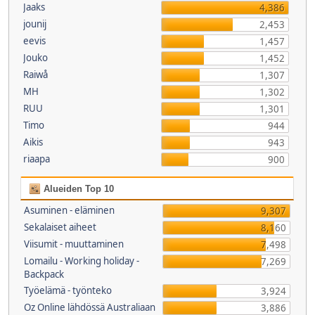
Jaaks
4,386
jounij
2,453
eevis
1,457
Jouko
1,452
Raiwå
1,307
MH
1,302
RUU
1,301
Timo
944
Aikis
943
riaapa
900
Alueiden Top 10
Asuminen - eläminen
9,307
Sekalaiset aiheet
8,160
Viisumit - muuttaminen
7,498
Lomailu - Working holiday -
7,269
Backpack
Työelämä - työnteko
3,924
Oz Online lähdössä Australiaan
3,886