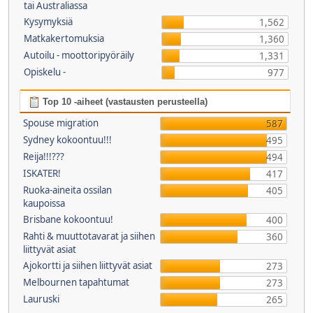
tai Australiassa
Kysymyksiä
1,562
Matkakertomuksia
1,360
Autoilu - moottoripyöräily
1,331
Opiskelu -
977
Top 10 -aiheet (vastausten perusteella)
Spouse migration
587
Sydney kokoontuu!!!
495
Reija!!!???
494
ISKATER!
417
Ruoka-aineita ossilan
405
kaupoissa
Brisbane kokoontuu!
400
Rahti & muuttotavarat ja siihen
360
liittyvät asiat
Ajokortti ja siihen liittyvät asiat
273
Melbournen tapahtumat
273
Lauruski
265