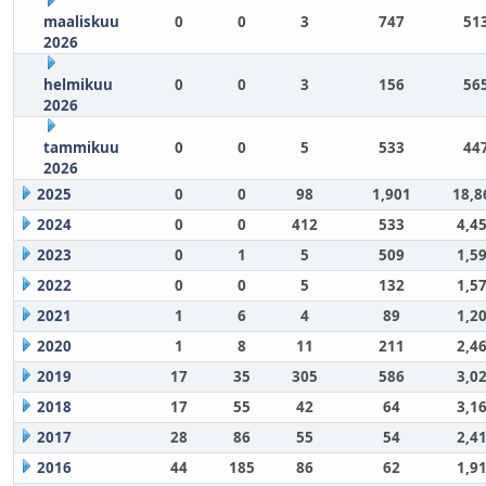
maaliskuu
0
0
3
747
51
2026
helmikuu
0
0
3
156
56
2026
tammikuu
0
0
5
533
44
2026
2025
0
0
98
1,901
18,8
2024
0
0
412
533
4,4
2023
0
1
5
509
1,5
2022
0
0
5
132
1,5
2021
1
6
4
89
1,2
2020
1
8
11
211
2,4
2019
17
35
305
586
3,0
2018
17
55
42
64
3,1
2017
28
86
55
54
2,4
2016
44
185
86
62
1,9