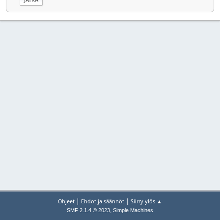
|
|
Ohjeet
Ehdot ja säännöt
Siirry ylös ▲
,
SMF 2.1.4 © 2023
Simple Machines