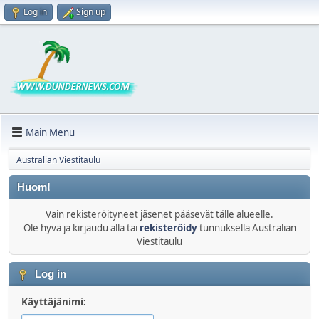
Log in
Sign up
Main Menu
Australian Viestitaulu
Huom!
Vain rekisteröityneet jäsenet pääsevät tälle alueelle.
Ole hyvä ja kirjaudu alla tai
rekisteröidy
tunnuksella Australian
Viestitaulu
Log in
Käyttäjänimi: