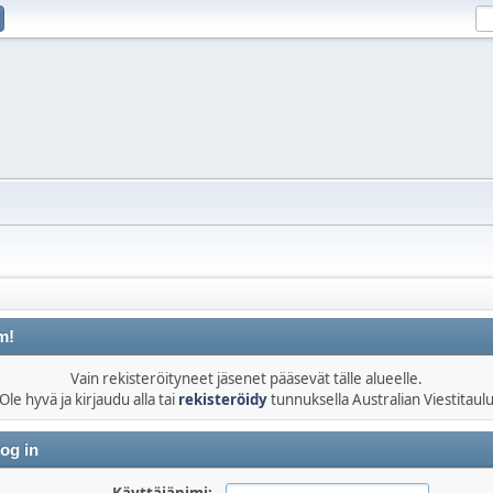
m!
Vain rekisteröityneet jäsenet pääsevät tälle alueelle.
Ole hyvä ja kirjaudu alla tai
rekisteröidy
tunnuksella Australian Viestitaul
og in