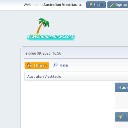
Welcome to
Australian Viestitaulu
.
Log in
Sign up
elokuu 09, 2026, 16:56
Etusivu
Haku
Australian Viestitaulu
Huo
L