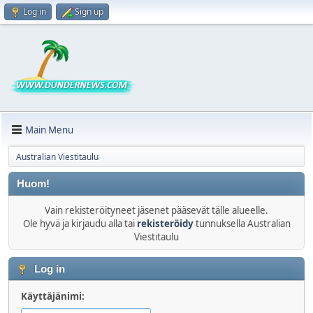
Log in
Sign up
Main Menu
Australian Viestitaulu
Huom!
Vain rekisteröityneet jäsenet pääsevät tälle alueelle.
Ole hyvä ja kirjaudu alla tai
rekisteröidy
tunnuksella Australian
Viestitaulu
Log in
Käyttäjänimi: