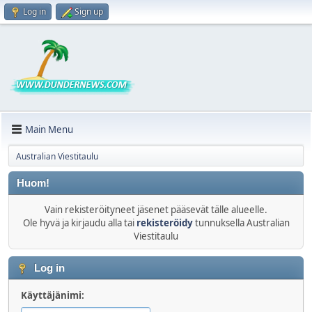
Log in
Sign up
Main Menu
Australian Viestitaulu
Huom!
Vain rekisteröityneet jäsenet pääsevät tälle alueelle.
Ole hyvä ja kirjaudu alla tai
rekisteröidy
tunnuksella Australian
Viestitaulu
Log in
Käyttäjänimi: