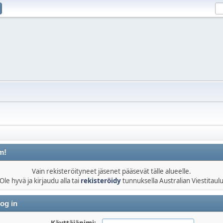
m!
Vain rekisteröityneet jäsenet pääsevät tälle alueelle.
Ole hyvä ja kirjaudu alla tai
rekisteröidy
tunnuksella Australian Viestitaul
og in