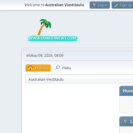
Welcome to
Australian Viestitaulu
.
Log in
Sign up
elokuu 08, 2026, 08:06
Etusivu
Haku
Australian Viestitaulu
Huo
L