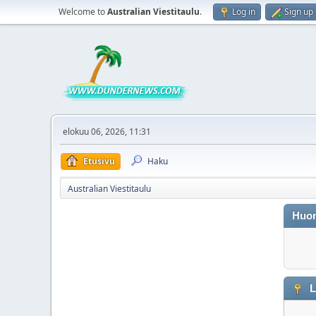
Welcome to
Australian Viestitaulu
.
Log in
Sign up
elokuu 06, 2026, 11:31
Etusivu
Haku
Australian Viestitaulu
Huo
L