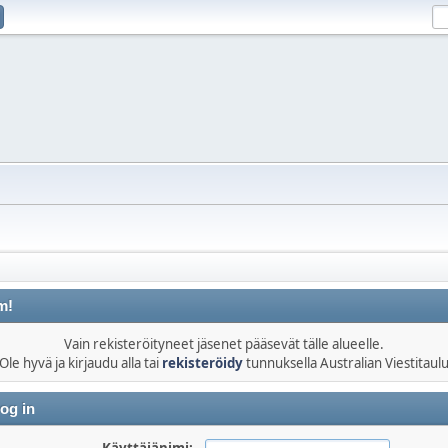
m!
Vain rekisteröityneet jäsenet pääsevät tälle alueelle.
Ole hyvä ja kirjaudu alla tai
rekisteröidy
tunnuksella Australian Viestitaul
og in