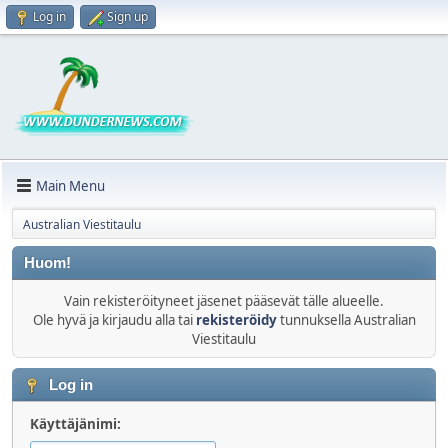
Log in
Sign up
Main Menu
Australian Viestitaulu
Huom!
Vain rekisteröityneet jäsenet pääsevät tälle alueelle.
Ole hyvä ja kirjaudu alla tai
rekisteröidy
tunnuksella Australian
Viestitaulu
Log in
Käyttäjänimi: