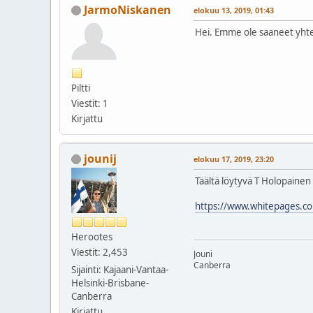
JarmoNiskanen
elokuu 13, 2019, 01:43
Hei. Emme ole saaneet yht
Piltti
Viestit: 1
Kirjattu
jounij
elokuu 17, 2019, 23:20
Täältä löytyvä T Holopainen
https://www.whitepages.co
Herootes
Viestit: 2,453
Jouni
Canberra
Sijainti: Kajaani-Vantaa-
Helsinki-Brisbane-
Canberra
Kirjattu