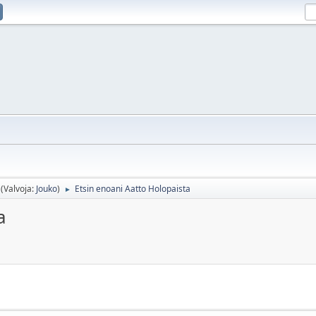
(Valvoja:
Jouko
)
Etsin enoani Aatto Holopaista
►
a