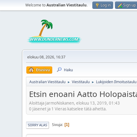
Welcome to
Australian Viestitaulu
.
Log in
Sign up
elokuu 08, 2026, 16:37
Etusivu
Haku
Australian Viestitaulu
Viestitaulu
Lukijoiden Ilmoitustaulu
►
►
Etsin enoani Aatto Holopaist
Aloittaja JarmoNiskanen, elokuu 13, 2019, 01:43
0 Jäsenet ja 1 Vieras katselee tätä aihetta.
Sivuja
1
SIIRRY ALAS