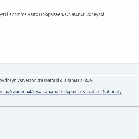
eyttä enomme Aatto Holopaiseen. On asunut Sidneyssä.
 Sydneyn Wavertonista saattaisi olla samaa sukua?
m.au/residential/results?name=holopainen&location=Nationally