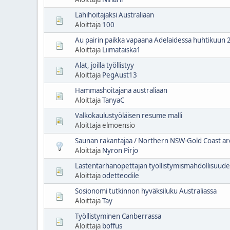
Lähihoitajaksi Australiaan
Aloittaja
100
Au pairin paikka vapaana Adelaidessa huhtikuun 
Aloittaja
Liimataiska1
Alat, joilla työllistyy
Aloittaja
PegAust13
Hammashoitajana australiaan
Aloittaja
TanyaC
Valkokaulustyöläisen resume malli
Aloittaja elmoensio
Saunan rakantajaa / Northern NSW-Gold Coast ar
Aloittaja
Nyron Pirjo
Lastentarhanopettajan työllistymismahdollisuude
Aloittaja
odetteodile
Sosionomi tutkinnon hyväksiluku Australiassa
Aloittaja
Tay
Työllistyminen Canberrassa
Aloittaja
boffus