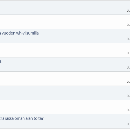
Lu
Lu
 vuoden wh-viisumilla
Lu
Lu
t
Lu
Lu
Lu
Lu
raliassa oman alan töitä?
Lu