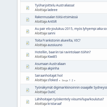
Työharjoittelu Australiassa!
Aloittaja
ladeee
Rakennusalan töitä etsimässä
Aloittaja
AnttiR
Au pair elo-joulukuu 2015, myös lyhyempi aika sop
Aloittaja
sanni
Toita Frankstonin alueelta, VIC?
Aloittaja
aussiuuno
Hotelliin, baariin tai ravintolaan töihin?
Aloittaja
Kiwi85
Asumaan Australiaan
Aloittaja
akpinha
Sairaanhoitajat hoi!
Aloittaja
sToked
1
2
Sivuja
Työnäkymät digimarkkinoinnin osaajalle Sydneys
Aloittaja
OutiC
Lähihoitajan työskentely viisumi/lupa/koulutus?
Aloittaja
kristaraaf