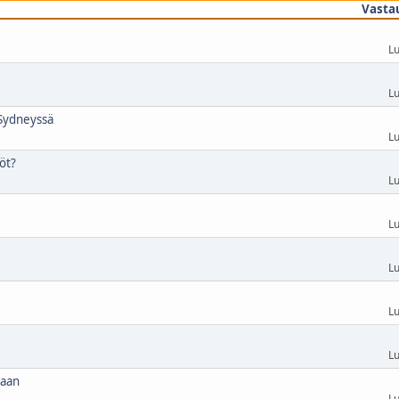
Vasta
Lu
Lu
 Sydneyssä
Lu
öt?
Lu
Lu
Lu
Lu
Lu
iaan
Lu