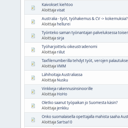
Kaivokset kiehtoo
Aloittaja
visat
Australia - työt, työhakemus & CV -> kokemuksia?
Aloittaja
hellurei
Työnteko saman työnantajan palveluksessa toisen
Aloittaja
sirja
Työharjoittelu oikeustradenomi
Aloittaja
riilut
Taxfilenumberilla tehdyt työt, verojen palautukse
Aloittaja
VMM
Lähihoitaja Australiassa
Aloittaja
Nusku
Vinkkeja rakennusinsinoorille
Aloittaja
HoHo
Oletko saanut työpaikan jo Suomesta käsin?
Aloittaja
jenkku
Onko suomalaisella opettajalla mahista saaha Aust
Aloittaja
Sartsa10