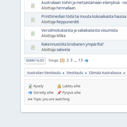
Australiaan töihin ja metsästämään elämyksiä - n
Aloittaja
hennallaan
Printtimedian töitä tai muuta kokoaikaista haussa
Aloittaja
Reppunen86
Veroilmoituksesta ja valiaikaisesta viisumista
Aloittaja Milka
Rakennustöitä brisbanen ympäriltä?
Aloittaja
sakivela
2
3
...
13
Sivuja
1
SIIRRY YLÖS
Australian Viestitaulu
Viestitaulu
Elämää Australiassa
►
►
►
Kysely
Lukittu aihe
Siirretty aihe
Pysyvä aihe
Topic you are watching