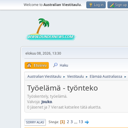
Welcome to
Australian Viestitaulu
.
Log in
Sign up
elokuu 08, 2026, 13:30
Etusivu
Haku
Australian Viestitaulu
Viestitaulu
Elämää Australiassa
►
►
►
Työelämä - työnteko
Työskentely, työelämä.
Valvoja:
Jouko
.
0 Jäsenet ja 7 Vieraat katselee tätä aluetta.
2
3
...
13
Sivuja
1
SIIRRY ALAS