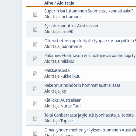
Aihe
/
Aloittaja
Superin kartuttaminen Suomesta, kannattaako?
Aloittaja
Jurttamuori
Fysioterapeutiksi Australiaan
Aloittaja
Lara90
Oikeustieteen opiskelijalle työpaikka/-harjoittelu
Aloittaja
Joannmaria
Palomies-Hoitotason ensihoitaja/sairaanhoitaja ty
Aloittaja
mikkis2
Palkkatasosta
Aloittaja
kukkelikuu
Rakennusinsinöörin hommat australiassa
Aloittaja
Jkp
Kätilöksi Australiaan
Aloittaja
Nurse Tuuli
Töitä Canberrasta ja yleistä työnhausta ja -teosta
Aloittaja
Triplae
Oman yhden miehen yrityksen tuominen Austral
Aloittaja
Ninarii