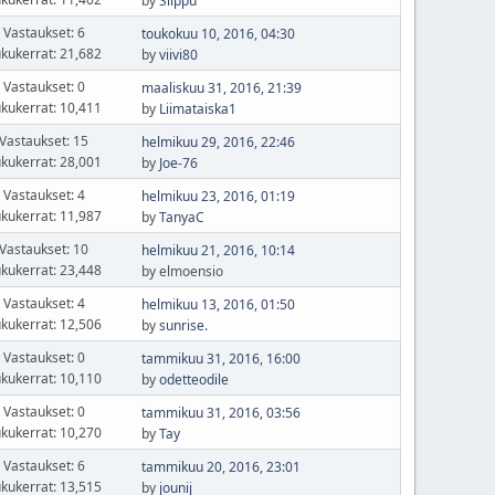
by
Silppu
Vastaukset: 6
toukokuu 10, 2016, 04:30
kukerrat: 21,682
by
viivi80
Vastaukset: 0
maaliskuu 31, 2016, 21:39
kukerrat: 10,411
by
Liimataiska1
Vastaukset: 15
helmikuu 29, 2016, 22:46
kukerrat: 28,001
by
Joe-76
Vastaukset: 4
helmikuu 23, 2016, 01:19
kukerrat: 11,987
by
TanyaC
Vastaukset: 10
helmikuu 21, 2016, 10:14
kukerrat: 23,448
by elmoensio
Vastaukset: 4
helmikuu 13, 2016, 01:50
kukerrat: 12,506
by
sunrise.
Vastaukset: 0
tammikuu 31, 2016, 16:00
kukerrat: 10,110
by
odetteodile
Vastaukset: 0
tammikuu 31, 2016, 03:56
kukerrat: 10,270
by
Tay
Vastaukset: 6
tammikuu 20, 2016, 23:01
kukerrat: 13,515
by
jounij