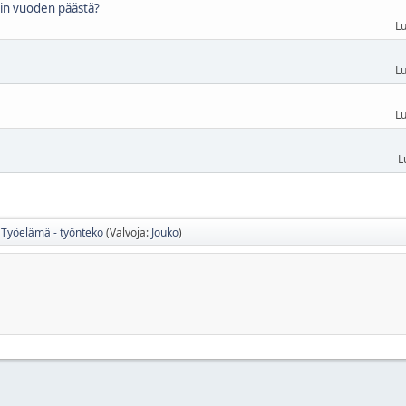
oin vuoden päästä?
Lu
Lu
Lu
L
Työelämä - työnteko
(Valvoja:
Jouko
)