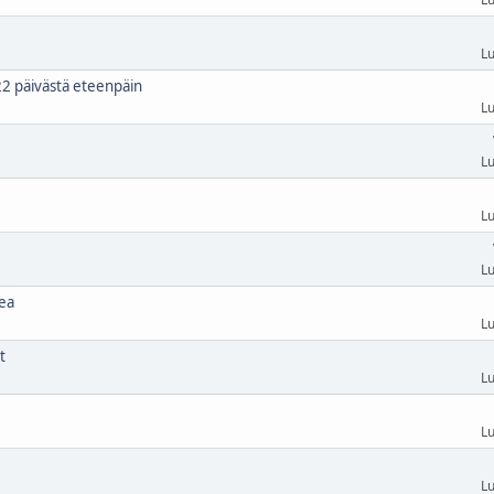
Lu
22 päivästä eteenpäin
Lu
Lu
Lu
Lu
ea
Lu
t
Lu
Lu
Lu