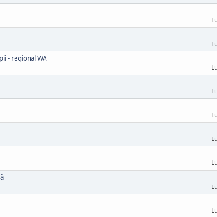
Lu
Lu
ii - regional WA
Lu
Lu
Lu
Lu
Lu
sä
Lu
Lu