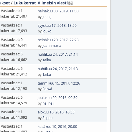
ukset
/
Lukukerrat
Viimeisin viesti
Vastaukset: 1
heinäkuu 08, 2019, 11:00
kukerrat: 21,407
by
jounij
Vastaukset: 1
syyskuu 17, 2018, 18:50
kukerrat: 17,693
by
Jouko
Vastaukset: 0
heinäkuu 20, 2017, 22:23
kukerrat: 16,441
by
Joannmaria
Vastaukset: 5
huhtikuu 24, 2017, 21:14
kukerrat: 16,662
by
Taika
Vastaukset: 6
huhtikuu 24, 2017, 21:13
kukerrat: 21,412
by
Taika
Vastaukset: 1
tammikuu 15, 2017, 12:26
kukerrat: 12,198
by
Raiwå
Vastaukset: 6
joulukuu 20, 2016, 00:39
kukerrat: 14,579
by
heliheli
Vastaukset: 1
elokuu 16, 2016, 16:33
kukerrat: 11,092
by
Silppu
Vastaukset: 1
kesäkuu 10, 2016, 20:00
kukerrat: 11,402