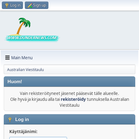
Log in
Sign up
Main Menu
Australian Viestitaulu
Huom!
Vain rekisteröityneet jäsenet pääsevät tälle alueelle.
Ole hyvä ja kirjaudu alla tai
rekisteröidy
tunnuksella Australian
Viestitaulu
Log in
Käyttäjänimi: