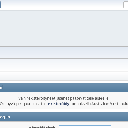
m!
Vain rekisteröityneet jäsenet pääsevät tälle alueelle.
Ole hyvä ja kirjaudu alla tai
rekisteröidy
tunnuksella Australian Viestitaul
og in