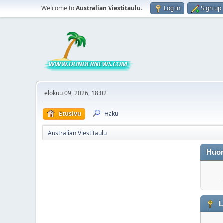
Welcome to
Australian Viestitaulu
.
Log in
Sign up
elokuu 09, 2026, 18:02
Etusivu
Haku
Australian Viestitaulu
Huo
L