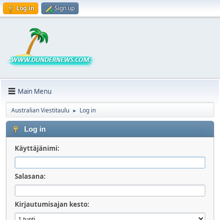
Log in
Sign up
Main Menu
Australian Viestitaulu
Log in
►
Log in
Käyttäjänimi:
Salasana:
Kirjautumisajan kesto: