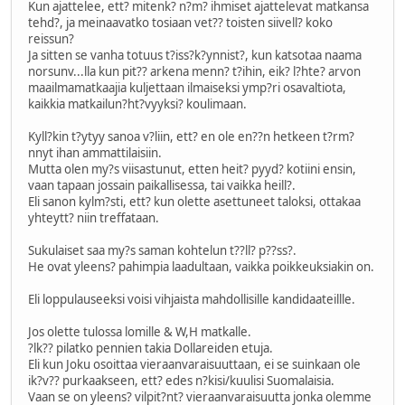
Kun ajattelee, ett? mitenk? n?m? ihmiset ajattelevat matkansa
tehd?, ja meinaavatko tosiaan vet?? toisten siivell? koko
reissun?
Ja sitten se vanha totuus t?iss?k?ynnist?, kun katsotaa naama
norsunv...lla kun pit?? arkena menn? t?ihin, eik? l?hte? arvon
maailmamatkaajia kuljettaan ilmaiseksi ymp?ri osavaltiota,
kaikkia matkailun?ht?vyyksi? koulimaan.
Kyll?kin t?ytyy sanoa v?liin, ett? en ole en??n hetkeen t?rm?
nnyt ihan ammattilaisiin.
Mutta olen my?s viisastunut, etten heit? pyyd? kotiini ensin,
vaan tapaan jossain paikallisessa, tai vaikka heill?.
Eli sanon kylm?sti, ett? kun olette asettuneet taloksi, ottakaa
yhteytt? niin treffataan.
Sukulaiset saa my?s saman kohtelun t??ll? p??ss?.
He ovat yleens? pahimpia laadultaan, vaikka poikkeuksiakin on.
Eli loppulauseeksi voisi vihjaista mahdollisille kandidaateillle.
Jos olette tulossa lomille & W,H matkalle.
?lk?? pilatko pennien takia Dollareiden etuja.
Eli kun Joku osoittaa vieraanvaraisuuttaan, ei se suinkaan ole
ik?v?? purkaakseen, ett? edes n?kisi/kuulisi Suomalaisia.
Vaan se on yleens? vilpit?nt? vieraanvaraisuutta jonka olemme