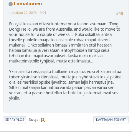
Lomalainen
heinäkuu 22, 2007, 19:04
#15
En kyllä koskaan ottaisi tuntematonta talooni asumaan. "Ding
Dong! Hello, we are from Australia, and would like to move to
your house for a couple of weeks..." Kuka uskaltaa lähteä
toiselle puolelle maapalloa jos ei ole rahaa majoitukseen
mukana?! Onko sellainen lomaa? Ymmärrän että haetaan
halpaa lomailua ja verrataan lentoyhtiöiden hintoja sekä
tehdään itse majoitusvaraukset, koska miksi maksaa
matkatoimistolle tyhjästä, mutta että ilmaista....
Yksinäiseltä reissaajalta tuollainen majoitus voisi ehkä onnistua
toisen yksinäisen kämpässä, mutta jokin yhdistävä tekijä pitäisi
olla, esimerkiksi opiskelijavaihto, saman lajin harrastus jne.
Siltikin matkaajan kannattaa varata pahan päivän varaa sen
verran, että pääsee hostelliin tai hotelliin jos kemiat eivät sovi
yksiin.
Sivuja
1
SIIRRY YLÖS
KÄYTTÄJÄN TOIMET