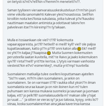
on tietysti is?nt?v?ell?kin v?hemm?n menetett?v??.
Saman tyyliseen vieraanvaraisuuskeskusteluun t?rm?sin juuri
viime viikolla sanomalehti Kalevan yleis?nosastossa. Siell?kin
kiroiltiin noita kes?loisia sukulaisia, jotka tulevat p?iv?kausiksi
nauttimaan maatalon antimista ja odottavat talonv?en
palvelevan itse??n kiireimp??n ty?aikaan.
Mulla ei tosiaankaan ole viel? t??ll? kokemusta
vapaarappareista, ja t?ll? hetkell? ei meill? kyll? viel? ole paljoa
kupattavaakaan, katto p??n p??ll? onni katon alla
Eik? meill?
oo yht??n kaljaa j??kaapissa
Mutta Suomen kokemusten
perusteella saatan kuvitella, mit? te Raivo ja Jaaks kokemuksen
syv?ll? rinta??nell? yrit?tte kertoa. L?ytyis varmaan vanhoista
viesteist?kin el?vi? esimerkkej?, mutta yrit?mp? kuvitella:
Suomalainen matkailija tulee ovelleni koputtamaan ajatellen
"Sis??n vaan, m?h?n olen suomalainen, ja sekin on
suomalainen. Se on varmaan t??ll? raukka ollut yksin??n ilman
suomalaista seuraa kauan ja on niin iloinen kun m? tulen
puhumaan sen kanssa mukavia suomeksi ja saunaan ja juomaan
kaljaa, ett? jo pelk?lll? suomalaisuudella m? maksan sille y?sijat
ja ruuat ..." Ja sitten se vieras sy? ja juo talossa, kysyy, onks lis??
viinaa, koska suomalainenhan aina jakaa kaverinsa kanssa