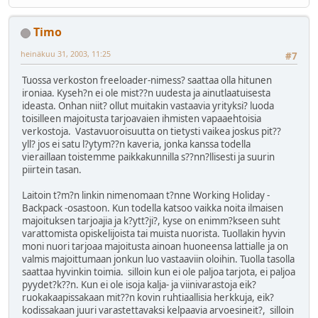
Timo
heinäkuu 31, 2003, 11:25
#7
Tuossa verkoston freeloader-nimess? saattaa olla hitunen
ironiaa. Kyseh?n ei ole mist??n uudesta ja ainutlaatuisesta
ideasta. Onhan niit? ollut muitakin vastaavia yrityksi? luoda
toisilleen majoitusta tarjoavaien ihmisten vapaaehtoisia
verkostoja. Vastavuoroisuutta on tietysti vaikea joskus pit??
yll? jos ei satu l?ytym??n kaveria, jonka kanssa todella
vieraillaan toistemme paikkakunnilla s??nn?llisesti ja suurin
piirtein tasan.
Laitoin t?m?n linkin nimenomaan t?nne Working Holiday -
Backpack -osastoon. Kun todella katsoo vaikka noita ilmaisen
majoituksen tarjoajia ja k?ytt?ji?, kyse on enimm?kseen suht
varattomista opiskelijoista tai muista nuorista. Tuollakin hyvin
moni nuori tarjoaa majoitusta ainoan huoneensa lattialle ja on
valmis majoittumaan jonkun luo vastaaviin oloihin. Tuolla tasolla
saattaa hyvinkin toimia. silloin kun ei ole paljoa tarjota, ei paljoa
pyydet?k??n. Kun ei ole isoja kalja- ja viinivarastoja eik?
ruokakaapissakaan mit??n kovin ruhtiaallisia herkkuja, eik?
kodissakaan juuri varastettavaksi kelpaavia arvoesineit?, silloin