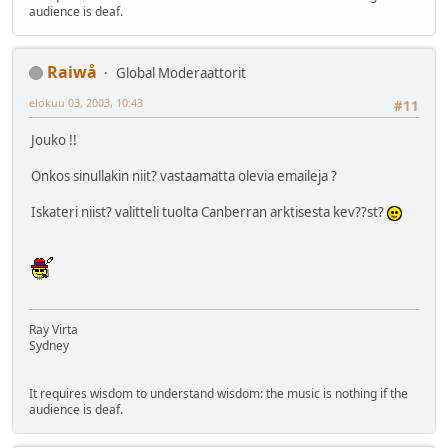
audience is deaf.
Raiwå
Global Moderaattorit
elokuu 03, 2003, 10:43
#11
Jouko !!
Onkos sinullakin niit? vastaamatta olevia emaileja ?
Iskateri niist? valitteli tuolta Canberran arktisesta kev??st?
Ray Virta
Sydney
It requires wisdom to understand wisdom: the music is nothing if the
audience is deaf.