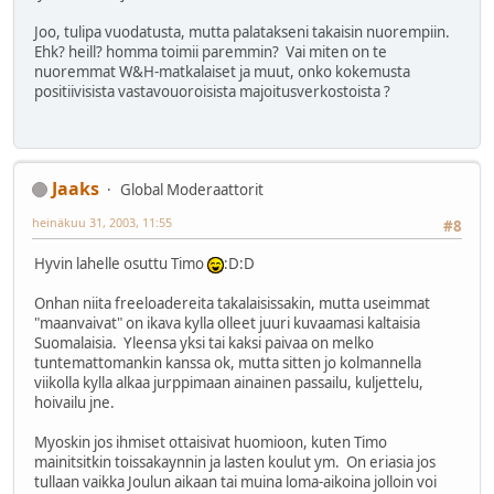
Joo, tulipa vuodatusta, mutta palatakseni takaisin nuorempiin.
Ehk? heill? homma toimii paremmin? Vai miten on te
nuoremmat W&H-matkalaiset ja muut, onko kokemusta
positiivisista vastavouoroisista majoitusverkostoista ?
Jaaks
Global Moderaattorit
heinäkuu 31, 2003, 11:55
#8
Hyvin lahelle osuttu Timo
:D:D
Onhan niita freeloadereita takalaisissakin, mutta useimmat
"maanvaivat" on ikava kylla olleet juuri kuvaamasi kaltaisia
Suomalaisia. Yleensa yksi tai kaksi paivaa on melko
tuntemattomankin kanssa ok, mutta sitten jo kolmannella
viikolla kylla alkaa jurppimaan ainainen passailu, kuljettelu,
hoivailu jne.
Myoskin jos ihmiset ottaisivat huomioon, kuten Timo
mainitsitkin toissakaynnin ja lasten koulut ym. On eriasia jos
tullaan vaikka Joulun aikaan tai muina loma-aikoina jolloin voi