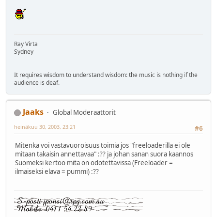
Ray Virta
Sydney
It requires wisdom to understand wisdom: the music is nothing if the
audience is deaf.
Jaaks
Global Moderaattorit
heinäkuu 30, 2003, 23:21
#6
Mitenka voi vastavuoroisuus toimia jos "freeloaderilla ei ole
mitaan takaisin annettavaa" :?? ja johan sanan suora kaannos
Suomeksi kertoo mita on odotettavissa (Freeloader =
ilmaiseksi elava = pummi) :??