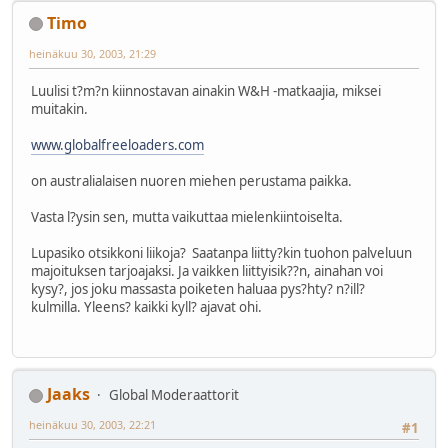
Timo
heinäkuu 30, 2003, 21:29
Luulisi t?m?n kiinnostavan ainakin W&H -matkaajia, miksei
muitakin.
www.globalfreeloaders.com
on australialaisen nuoren miehen perustama paikka.
Vasta l?ysin sen, mutta vaikuttaa mielenkiintoiselta.
Lupasiko otsikkoni liikoja? Saatanpa liitty?kin tuohon palveluun
majoituksen tarjoajaksi. Ja vaikken liittyisik??n, ainahan voi
kysy?, jos joku massasta poiketen haluaa pys?hty? n?ill?
kulmilla. Yleens? kaikki kyll? ajavat ohi.
Jaaks
Global Moderaattorit
heinäkuu 30, 2003, 22:21
#1