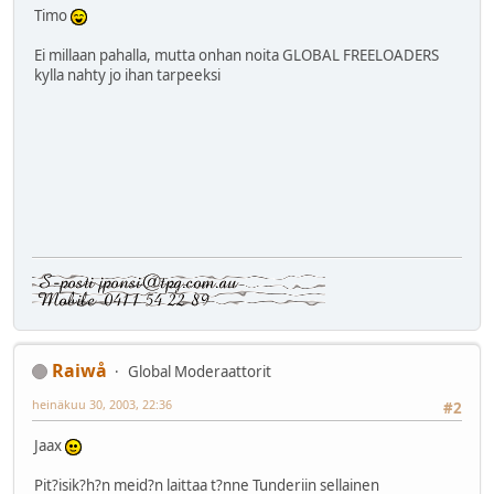
Timo
Ei millaan pahalla, mutta onhan noita GLOBAL FREELOADERS
kylla nahty jo ihan tarpeeksi
Raiwå
Global Moderaattorit
heinäkuu 30, 2003, 22:36
#2
Jaax
Pit?isik?h?n meid?n laittaa t?nne Tunderiin sellainen