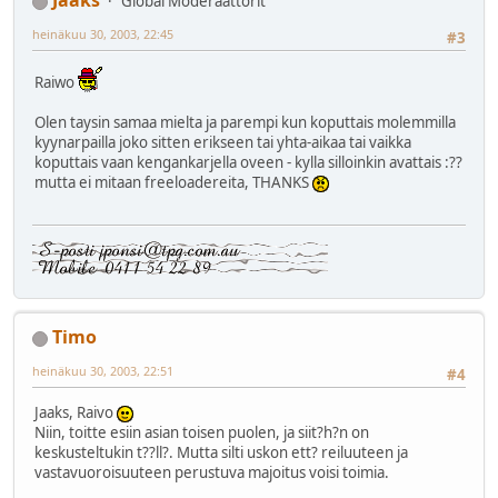
Jaaks
Global Moderaattorit
heinäkuu 30, 2003, 22:45
#3
Raiwo
Olen taysin samaa mielta ja parempi kun koputtais molemmilla
kyynarpailla joko sitten erikseen tai yhta-aikaa tai vaikka
koputtais vaan kengankarjella oveen - kylla silloinkin avattais :??
mutta ei mitaan freeloadereita, THANKS
Timo
heinäkuu 30, 2003, 22:51
#4
Jaaks, Raivo
Niin, toitte esiin asian toisen puolen, ja siit?h?n on
keskusteltukin t??ll?. Mutta silti uskon ett? reiluuteen ja
vastavuoroisuuteen perustuva majoitus voisi toimia.