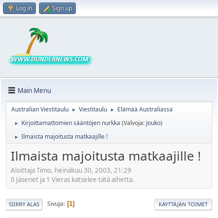
Log in
Sign up
Main Menu
Australian Viestitaulu
Viestitaulu
Elämää Australiassa
►
►
Kirjoittamattomien sääntöjen nurkka
(Valvoja:
Jouko
)
►
Ilmaista majoitusta matkaajille !
►
Ilmaista majoitusta matkaajille !
Aloittaja Timo, heinäkuu 30, 2003, 21:29
0 Jäsenet ja 1 Vieras katselee tätä aihetta.
Sivuja
1
SIIRRY ALAS
KÄYTTÄJÄN TOIMET