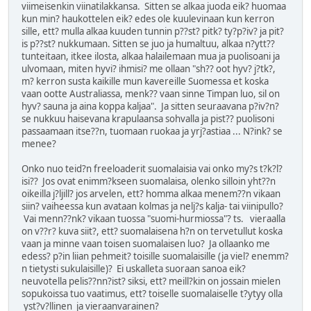
viimeisenkin viinatilakkansa. Sitten se alkaa juoda eik? huomaa
kun min? haukottelen eik? edes ole kuulevinaan kun kerron
sille, ett? mulla alkaa kuuden tunnin p??st? pitk? ty?p?iv? ja pit?
is p??st? nukkumaan. Sitten se juo ja humaltuu, alkaa n?ytt??
tunteitaan, itkee ilosta, alkaa halailemaan mua ja puolisoani ja
ulvomaan, miten hyvi? ihmisi? me ollaan "sh?? oot hyv? j?tk?,
m? kerron susta kaikille mun kavereille Suomessa et koska
vaan ootte Australiassa, menk?? vaan sinne Timpan luo, sil on
hyv? sauna ja aina koppa kaljaa". Ja sitten seuraavana p?iv?n?
se nukkuu haisevana krapulaansa sohvalla ja pist?? puolisoni
passaamaan itse??n, tuomaan ruokaa ja yrj?astiaa ... N?ink? se
menee?
Onko nuo teid?n freeloaderit suomalaisia vai onko my?s t?k?l?
isi?? Jos ovat enimm?kseen suomalaisa, olenko silloin yht??n
oikeilla j?ljill? jos arvelen, ett? homma alkaa menem??n vikaan
siin? vaiheessa kun avataan kolmas ja nelj?s kalja- tai viinipullo?
Vai menn??nk? vikaan tuossa "suomi-hurmiossa"? ts. vieraalla
on v??r? kuva siit?, ett? suomalaisena h?n on tervetullut koska
vaan ja minne vaan toisen suomalaisen luo? Ja ollaanko me
edess? p?in liian pehmeit? toisille suomalaisille (ja viel? enemm?
n tietysti sukulaisille)? Ei uskalleta suoraan sanoa eik?
neuvotella pelis??nn?ist? siksi, ett? meill?kin on jossain mielen
sopukoissa tuo vaatimus, ett? toiselle suomalaiselle t?ytyy olla
yst?v?llinen ja vieraanvarainen?