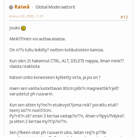
Raiwå
Global Moderaattorit
elokuu 03, 2003, 11:01
#12
Jouko
Meik?l?inen voi auttaa asiassa.
On n??s tultu leikitty? noitten kotikutoisten kanssa.
Kun olen 2t hakannut CTRL, ALT, DELETE nappia, ilman mink??
nlaista reaktiota.
Katson onko koneeseen kytketty virta, ja jos on ?
Haen sen vanha luotettavan 80cm pitk?n magneettik?rjell?
varustetut ph ruuvarin.
Kun sen sitten ty?nn?n etulevyst?(oma reik? porattu etuk?
teen) sis??n noin55cm.
Py?rit?n sit? ensin 3 kertaa vastap?iv??n, ilman v?lipys?hdyksi?.
Ja sitten 2 kertaa my?t?p?iv??n.
Sen j?lkeen otan ph ruuvarin ulos, laitan reij?n p??lle