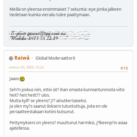
Meilla on yleensa ensimmaiset 7 sekuntia :eye:jonka jalkeen
tiedetaan kuinka vierailu tulee paattymaan.
Raiwå
Global Moderaattorit
elokuu 03, 2003, 10:23
#10
Jaaxs
Seh?n joskus niin, ettei sit? ihan omasta kunniantunnosta viitsi
heit? heti heitt?? ulos.
Mutta kyll? se yleens? j?? ainutkertaiseksi.
Ja olen my?s saanut ilokseni tutuntuttuja, joita en ole
periaatteestakaan kotiini kutsunut.
Pettymykseni on yleens? muuttunut harmiksi, j?lkeenp?in asiaa
ajatellessa.