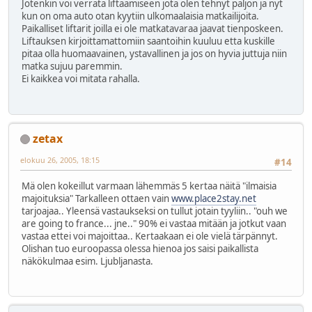
Jotenkin voi verrata liftaamiseen jota olen tehnyt paljon ja nyt
kun on oma auto otan kyytiin ulkomaalaisia matkailijoita.
Paikalliset liftarit joilla ei ole matkatavaraa jaavat tienposkeen.
Liftauksen kirjoittamattomiin saantoihin kuuluu etta kuskille
pitaa olla huomaavainen, ystavallinen ja jos on hyvia juttuja niin
matka sujuu paremmin.
Ei kaikkea voi mitata rahalla.
zetax
elokuu 26, 2005, 18:15
#14
Mä olen kokeillut varmaan lähemmäs 5 kertaa näitä "ilmaisia
majoituksia" Tarkalleen ottaen vain
www.place2stay.net
tarjoajaa.. Yleensä vastaukseksi on tullut jotain tyyliin.. "ouh we
are going to france... jne.." 90% ei vastaa mitään ja jotkut vaan
vastaa ettei voi majoittaa.. Kertaakaan ei ole vielä tärpännyt.
Olishan tuo euroopassa olessa hienoa jos saisi paikallista
näkökulmaa esim. Ljubljanasta.