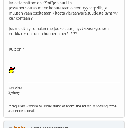
kirjoittamattomien s??nt?jen nurkka.
Jossa neuvottais miten koputetaan oveen kyyn?rp?ill?, ja
muuten vaan osoitetaan kiitosta vieraanvaraisuudesta is?nt?v?
ke? kohtaan ?
Jos meid?n ylijumalamme Jouko suuri, hyv?ksyisi kyseisen
nurkkauksen tuolta huoneen per?lt? ??
Kuiz on ?
Ray Virta
Sydney
It requires wisdom to understand wisdom: the music is nothing if the
audience is deaf.