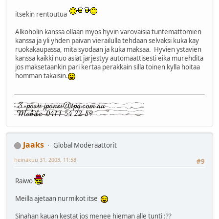
itsekin rentoutua
Alkoholin kanssa ollaan myos hyvin varovaisia tuntemattomien
kanssa ja yli yhden paivan vierailulla tehdaan selvaksi kuka kay
ruokakaupassa, mita syodaan ja kuka maksaa. Hyvien ystavien
kanssa kaikki nuo asiat jarjestyy automaattisesti eika murehdita
jos maksetaankin pari kertaa perakkain silla toinen kylla hoitaa
homman takaisin.
Jaaks
Global Moderaattorit
heinäkuu 31, 2003, 11:58
#9
Raiwo
Meilla ajetaan nurmikot itse
Sinahan kauan kestat jos menee hieman alle tunti :??