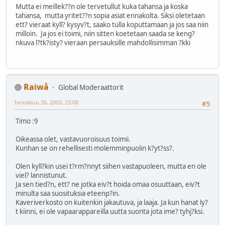
Mutta ei meillek??n ole tervetullut kuka tahansa ja koska
tahansa, mutta yritet??n sopia asiat ennakolta. Siksi oletetaan
ett? vieraat kyll? kysyv?t, saako tulla koputtamaan ja jos saa niin
milloin. Ja jos ei toimi, niin sitten koetetaan saada se keng?
nkuva l?tk?isty? vieraan persauksille mahdollisimman ?kki
Raiwå
Global Moderaattorit
heinäkuu 30, 2003, 23:08
#5
Timo :9
Oikeassa olet, vastavuoroisuus toimii.
Kunhan se on rehellisesti molemminpuolin k?yt?ss?.
Olen kyll?kin usei t?rm?nnyt siihen vastapuoleen, mutta en ole
viel? lannistunut.
Ja sen tied?n, ett? ne jotka eiv?t hoida omaa osuuttaan, eiv?t
minulta saa suosituksia eteenp?in.
Kaveriverkosto on kuitenkin jakautuva, ja laaja. Ja kun hanat ly?
t kiinni, ei ole vapaarappareilla uutta suonta jota ime? tyhj?ksi.