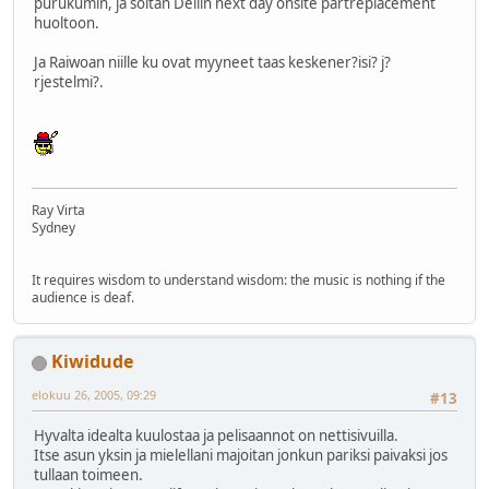
purukumin, ja soitan Dellin next day onsite partreplacement
huoltoon.
Ja Raiwoan niille ku ovat myyneet taas keskener?isi? j?
rjestelmi?.
Ray Virta
Sydney
It requires wisdom to understand wisdom: the music is nothing if the
audience is deaf.
Kiwidude
elokuu 26, 2005, 09:29
#13
Hyvalta idealta kuulostaa ja pelisaannot on nettisivuilla.
Itse asun yksin ja mielellani majoitan jonkun pariksi paivaksi jos
tullaan toimeen.