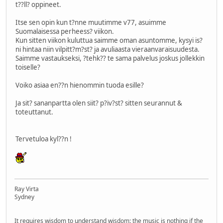
t??ll? oppineet.
Itse sen opin kun t?nne muutimme v77, asuimme
Suomalaisessa perheess? viikon.
Kun sitten viikon kuluttua saimme oman asuntomme, kysyi is?
ni hintaa niin vilpitt?m?st? ja avuliaasta vieraanvaraisuudesta.
Saimme vastaukseksi, ?tehk?? te sama palvelus joskus jollekkin
toiselle?
Voiko asiaa en??n hienommin tuoda esille?
Ja sit? sananpartta olen siit? p?iv?st? sitten seurannut &
toteuttanut.
Tervetuloa kyl??n !
Ray Virta
Sydney
It requires wisdom to understand wisdom: the music is nothing if the