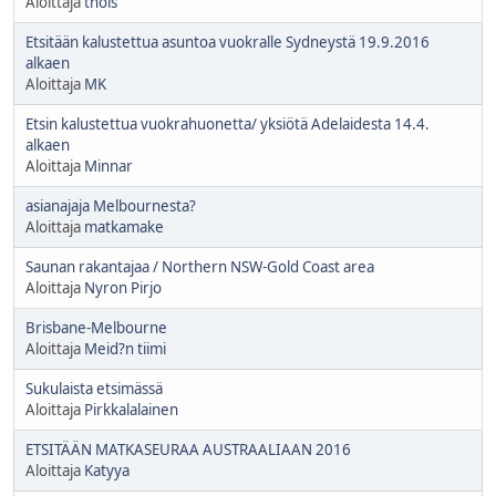
Aloittaja
thois
Etsitään kalustettua asuntoa vuokralle Sydneystä 19.9.2016
alkaen
Aloittaja
MK
Etsin kalustettua vuokrahuonetta/ yksiötä Adelaidesta 14.4.
alkaen
Aloittaja
Minnar
asianajaja Melbournesta?
Aloittaja
matkamake
Saunan rakantajaa / Northern NSW-Gold Coast area
Aloittaja
Nyron Pirjo
Brisbane-Melbourne
Aloittaja
Meid?n tiimi
Sukulaista etsimässä
Aloittaja
Pirkkalalainen
ETSITÄÄN MATKASEURAA AUSTRAALIAAN 2016
Aloittaja
Katyya