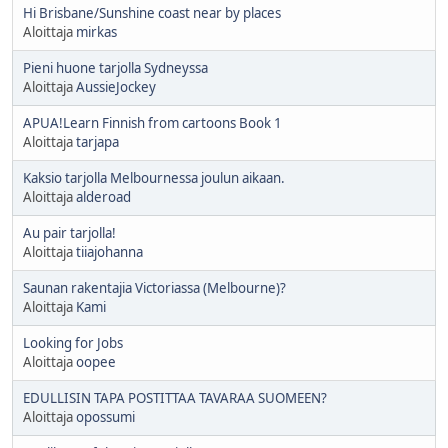
Hi Brisbane/Sunshine coast near by places
Aloittaja
mirkas
Pieni huone tarjolla Sydneyssa
Aloittaja
AussieJockey
APUA!Learn Finnish from cartoons Book 1
Aloittaja
tarjapa
Kaksio tarjolla Melbournessa joulun aikaan.
Aloittaja
alderoad
Au pair tarjolla!
Aloittaja
tiiajohanna
Saunan rakentajia Victoriassa (Melbourne)?
Aloittaja
Kami
Looking for Jobs
Aloittaja
oopee
EDULLISIN TAPA POSTITTAA TAVARAA SUOMEEN?
Aloittaja
opossumi