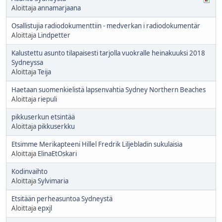
Aloittaja
annamarjaana
Osallistujia radiodokumenttiin - medverkan i radiodokumentär
Aloittaja
Lindpetter
Kalustettu asunto tilapaisesti tarjolla vuokralle heinakuuksi 2018
Sydneyssa
Aloittaja
Teija
Haetaan suomenkielistä lapsenvahtia Sydney Northern Beaches
Aloittaja
riepuli
pikkuserkun etsintää
Aloittaja
pikkuserkku
Etsimme Merikapteeni Hillel Fredrik Liljebladin sukulaisia
Aloittaja
ElinaEtOskari
Kodinvaihto
Aloittaja
Sylvimaria
Etsitään perheasuntoa Sydneystä
Aloittaja
epxjl