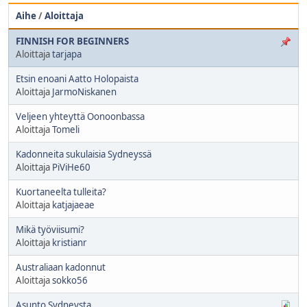
Aihe
/
Aloittaja
FINNISH FOR BEGINNERS
Aloittaja
tarjapa
Etsin enoani Aatto Holopaista
Aloittaja
JarmoNiskanen
Veljeen yhteyttä Oonoonbassa
Aloittaja
Tomeli
Kadonneita sukulaisia Sydneyssä
Aloittaja
PiViHe60
Kuortaneelta tulleita?
Aloittaja
katjajaeae
Mikä työviisumi?
Aloittaja
kristianr
Australiaan kadonnut
Aloittaja
sokko56
Asunto Sydneysta