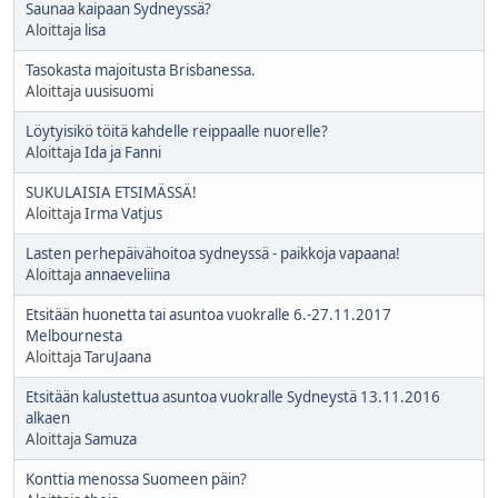
Saunaa kaipaan Sydneyssä?
Aloittaja
lisa
Tasokasta majoitusta Brisbanessa.
Aloittaja
uusisuomi
Löytyisikö töitä kahdelle reippaalle nuorelle?
Aloittaja
Ida ja Fanni
SUKULAISIA ETSIMÄSSÄ!
Aloittaja
Irma Vatjus
Lasten perhepäivähoitoa sydneyssä - paikkoja vapaana!
Aloittaja
annaeveliina
Etsitään huonetta tai asuntoa vuokralle 6.-27.11.2017
Melbournesta
Aloittaja
TaruJaana
Etsitään kalustettua asuntoa vuokralle Sydneystä 13.11.2016
alkaen
Aloittaja
Samuza
Konttia menossa Suomeen päin?