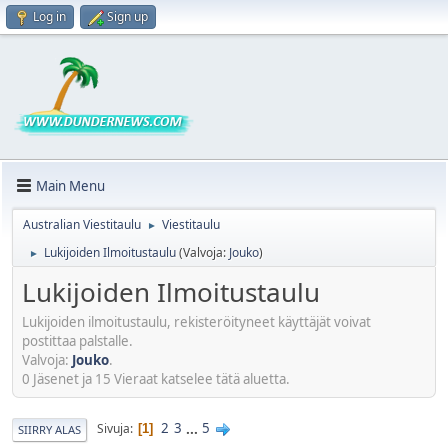
Log in
Sign up
Main Menu
Australian Viestitaulu
Viestitaulu
►
Lukijoiden Ilmoitustaulu
(Valvoja:
Jouko
)
►
Lukijoiden Ilmoitustaulu
Lukijoiden ilmoitustaulu, rekisteröityneet käyttäjät voivat
postittaa palstalle.
Valvoja:
Jouko
.
0 Jäsenet ja 15 Vieraat katselee tätä aluetta.
2
3
...
5
Sivuja
1
SIIRRY ALAS