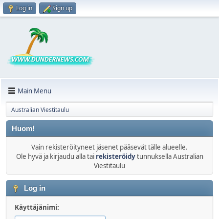
Log in
Sign up
Main Menu
Australian Viestitaulu
Huom!
Vain rekisteröityneet jäsenet pääsevät tälle alueelle.
Ole hyvä ja kirjaudu alla tai
rekisteröidy
tunnuksella Australian
Viestitaulu
Log in
Käyttäjänimi: