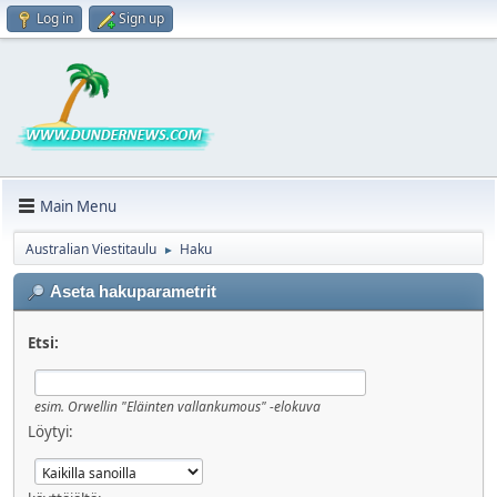
Log in
Sign up
Main Menu
Australian Viestitaulu
Haku
►
Aseta hakuparametrit
Etsi:
esim.
Orwellin "Eläinten vallankumous" -elokuva
Löytyi: