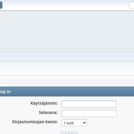
og in
Käyttäjänimi:
Salasana:
Kirjautumisajan kesto: