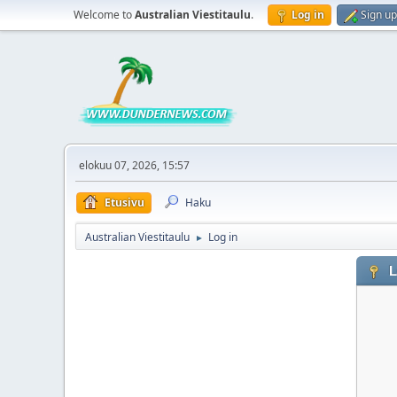
Welcome to
Australian Viestitaulu
.
Log in
Sign up
elokuu 07, 2026, 15:57
Etusivu
Haku
Australian Viestitaulu
Log in
►
L