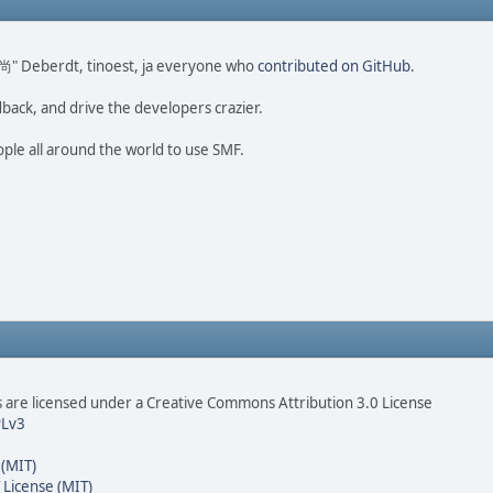
o 尚" Deberdt, tinoest, ja everyone who
contributed on GitHub
.
dback, and drive the developers crazier.
ople all around the world to use SMF.
are licensed under a Creative Commons Attribution 3.0 License
Lv3
 (MIT)
 License (MIT)