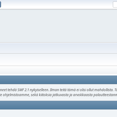
uneet tehdä SMF 2.1 nykyiselleen. Ilman teitä tämä ei olisi ollut mahdollista
ätte ohjelmistoamme, sekä kiitoksia jatkuvasta ja arvokkaasta palautteestann