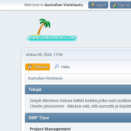
Welcome to
Australian Viestitaulu
.
Log in
Sign up
elokuu 08, 2026, 17:04
Etusivu
Haku
Australian Viestitaulu
Tekijät
Simple Machines haluaa kiittää kaikkia jotka ovat osallist
Charter jäsenemme - Kiitoksia siitä, että asensitte ja käyt
SMF Tiimi
Project Management