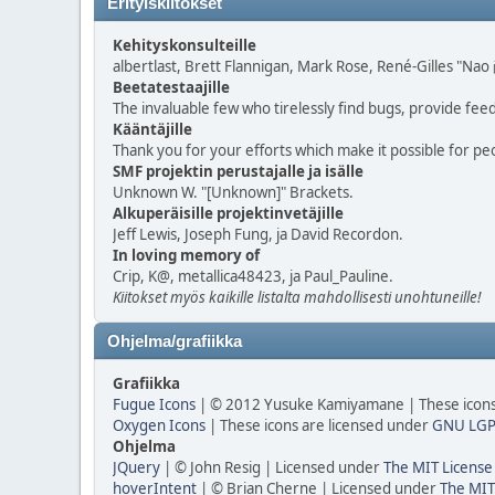
Erityiskiitokset
Kehityskonsulteille
albertlast, Brett Flannigan, Mark Rose, René-Gilles "Na
Beetatestaajille
The invaluable few who tirelessly find bugs, provide fee
Kääntäjille
Thank you for your efforts which make it possible for pe
SMF projektin perustajalle ja isälle
Unknown W. "[Unknown]" Brackets.
Alkuperäisille projektinvetäjille
Jeff Lewis, Joseph Fung, ja David Recordon.
In loving memory of
Crip, K@, metallica48423, ja Paul_Pauline.
Kiitokset myös kaikille listalta mahdollisesti unohtuneille!
Ohjelma/grafiikka
Grafiikka
Fugue Icons
| © 2012 Yusuke Kamiyamane | These icons 
Oxygen Icons
| These icons are licensed under
GNU LGP
Ohjelma
JQuery
| © John Resig | Licensed under
The MIT License
hoverIntent
| © Brian Cherne | Licensed under
The MIT