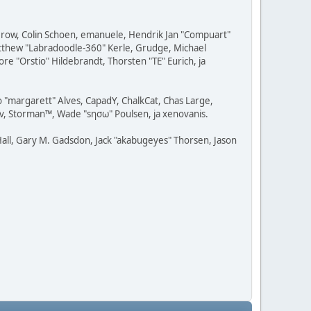
 Grow, Colin Schoen, emanuele, Hendrik Jan "Compuart"
Matthew "Labradoodle-360" Kerle, Grudge, Michael
re "Orstio" Hildebrandt, Thorsten "TE" Eurich, ja
o "margarett" Alves, CapadY, ChalkCat, Chas Large,
av, Storman™, Wade "sησω" Poulsen, ja xenovanis.
all, Gary M. Gadsdon, Jack "akabugeyes" Thorsen, Jason