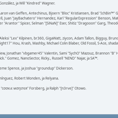
" González, ja Will "Kindred" Wagner.
Aaron van Geffen, Antechinus, Bjoern "Bloc" Kristiansen, Brad "IchBin™"
tovell, Juan "JayBachatero" Hernandez, Karl "RegularExpression" Benson, 
r "Arantor" Spicer, Selman "[SiNaN]" Eser, Shitiz "Dragooon" Garg, Theodo
Aleksi "Lex" Kilpinen, br360, GigaWatt, ziycon, Adam Tallon, Bigguy, Brun
ght17" Hou, Krash, Mashby, Michael Colin Blaber, Old Fossil, S-Ace, shad
lew, Jonathan "vbgamer45" Valentin, Sami "SychO" Mazouz, Brannon "B" H
ick." Gomez, NanoSector, Ricky., Russell "NEND" Najar, ja SA™.
Graeme Spence, ja Joshua "groundup" Dickerson.
mínguez, Robert Monden, ja Relyana.
s "cσσкιє мσηѕтєя" Forsberg, ja Ralph "[n3rve]" Otowo.