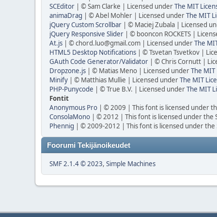
SCEditor
| © Sam Clarke | Licensed under
The MIT Licen
animaDrag
| © Abel Mohler | Licensed under
The MIT Li
jQuery Custom Scrollbar
| © Maciej Zubala | Licensed u
jQuery Responsive Slider
| © booncon ROCKETS | Licen
At.js
| © chord.luo@gmail.com | Licensed under
The MIT
HTML5 Desktop Notifications
| © Tsvetan Tsvetkov | Li
GAuth Code Generator/Validator
| © Chris Cornutt | L
Dropzone.js
| © Matias Meno | Licensed under
The MIT 
Minify
| © Matthias Mullie | Licensed under
The MIT Lice
PHP-Punycode
| © True B.V. | Licensed under
The MIT L
Fontit
Anonymous Pro
| © 2009 | This font is licensed under t
ConsolaMono
| © 2012 | This font is licensed under the
Phennig
| © 2009-2012 | This font is licensed under the
Foorumi Tekijänoikeudet
SMF 2.1.4 © 2023
,
Simple Machines