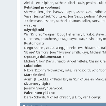
Aleksi "Lex" Kilpinen, Michele "Illori" Davis, Jessica "Suki
Kehittäjät ja koodaajat
Shawn Bulen, John "live627" Rayes, Oscar "Ozp" Rydhé, 
Visser, Jessica "Suki" González, Jon "Sesquipedalian" S
"Oldiesmann" Eshom, Michael "Thantos" Miller, Norv, Pete
winrules.
Käyttäjätuki
Will "Kindred" Wagner, Doug Heffernan, lurkalot, Steve, 
Duncan85, gbsothere, JimM, Justyne, Kat, Kevin "greykni
Kustomointi
Diego Andrés, GL700Wing, Johnnie "TwitchisMental" Bal
"JBlaze" Clemons, Joey "Tyrsson" Smith, Kays, Michael "M
Oppaat ja dokumentaatio
Michele "Illori" Davis, Irisado, AngelinaBelle, Chainy, 
Lokalisointi
Nikola "Dzonny" Novaković, m4z, Francisco "d3vcho" Do
Markkinointi
Adish "(F.L.A.M.E.R)" Patel, Bryan "Runic" Deakin, Marcu
Sivuston ylläpito
Jeremy "SleePy" Darwood.
Palvelinten ylläpito
Derek Schwab, Michael Johnson, ja Liroy van Hoewijk.