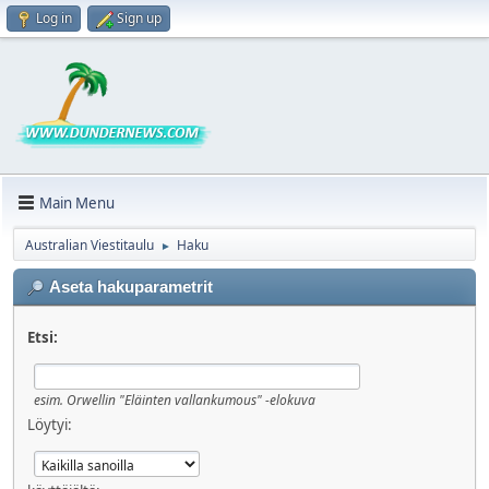
Log in
Sign up
Main Menu
Australian Viestitaulu
Haku
►
Aseta hakuparametrit
Etsi:
esim.
Orwellin "Eläinten vallankumous" -elokuva
Löytyi: