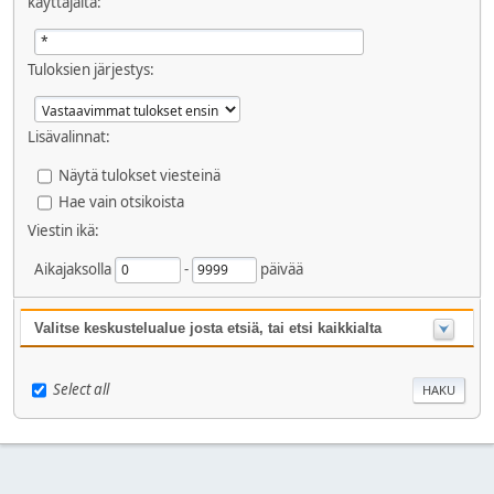
käyttäjältä:
Tuloksien järjestys:
Lisävalinnat:
Näytä tulokset viesteinä
Hae vain otsikoista
Viestin ikä:
Aikajaksolla
-
päivää
Valitse keskustelualue josta etsiä, tai etsi kaikkialta
Select all