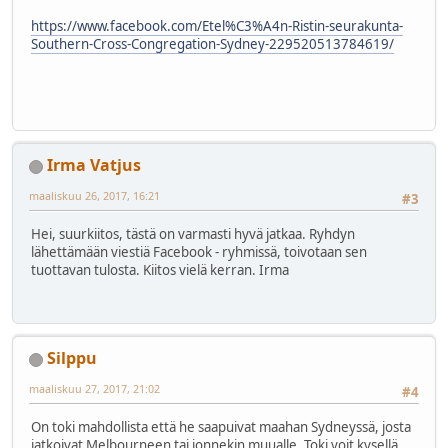
https://www.facebook.com/Etel%C3%A4n-Ristin-seurakunta-
Southern-Cross-Congregation-Sydney-229520513784619/
Irma Vatjus
maaliskuu 26, 2017, 16:21
#3
Hei, suurkiitos, tästä on varmasti hyvä jatkaa. Ryhdyn
lähettämään viestiä Facebook - ryhmissä, toivotaan sen
tuottavan tulosta. Kiitos vielä kerran. Irma
Silppu
maaliskuu 27, 2017, 21:02
#4
On toki mahdollista että he saapuivat maahan Sydneyssä, josta
jatkoivat Melbourneen tai jonnekin muualle. Toki voit kysellä