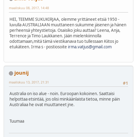
maaliskuu 08, 2017, 14:48
HEI, TEEMME SUKUKIRJAA, olemme yrittäneet etsiä 1950 -
luvulla AUSTRALIAAN muuttaneen sukumme jäsenen ja hänen
perheensä yhteystietoja. Osaisiko joku auttaa? Leena, Anja,
Terrence ja Timo Laukkanen. Jään mielenkiinnolla
odottamaan,mitä tämä viestikanava tuo tullessaan Kiitos jo
etukäteen. Irma s - postiosoite
irma.vatjus@gmail.com
jounij
maaliskuu 13, 2017, 21:31
#1
Australia on iso alue - noin. Euroopan kokoinen. Saattaisi
helpottaa etsintää, jos olisi minkäänlaista tietoa, minne päin
Australiaa he ovat muuttaneet jne.
Tuumaa