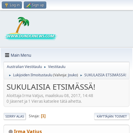
Log in
Sign up
Main Menu
Australian Viestitaulu
Viestitaulu
►
Lukijoiden Ilmoitustaulu
(Valvoja:
Jouko
)
SUKULAISIA ETSIMÄSSÄ!
►
►
SUKULAISIA ETSIMÄSSÄ!
Aloittaja Irma Vatjus, maaliskuu 08, 2017, 14:48
0 Jäsenet ja 1 Vieras katselee tätä aihetta.
Sivuja
1
SIIRRY ALAS
KÄYTTÄJÄN TOIMET
Irma Vatjus