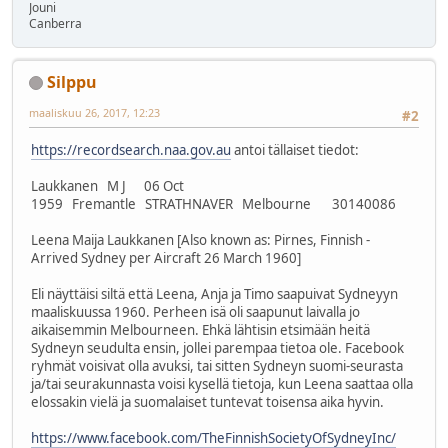
Jouni
Canberra
Silppu
maaliskuu 26, 2017, 12:23
#2
https://recordsearch.naa.gov.au
antoi tällaiset tiedot:
Laukkanen M J 06 Oct
1959 Fremantle STRATHNAVER Melbourne 30140086
Leena Maija Laukkanen [Also known as: Pirnes, Finnish -
Arrived Sydney per Aircraft 26 March 1960]
Eli näyttäisi siltä että Leena, Anja ja Timo saapuivat Sydneyyn
maaliskuussa 1960. Perheen isä oli saapunut laivalla jo
aikaisemmin Melbourneen. Ehkä lähtisin etsimään heitä
Sydneyn seudulta ensin, jollei parempaa tietoa ole. Facebook
ryhmät voisivat olla avuksi, tai sitten Sydneyn suomi-seurasta
ja/tai seurakunnasta voisi kysellä tietoja, kun Leena saattaa olla
elossakin vielä ja suomalaiset tuntevat toisensa aika hyvin.
https://www.facebook.com/TheFinnishSocietyOfSydneyInc/