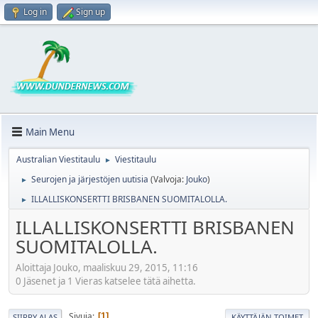
Log in
Sign up
Main Menu
Australian Viestitaulu
Viestitaulu
►
Seurojen ja järjestöjen uutisia
(Valvoja:
Jouko
)
►
ILLALLISKONSERTTI BRISBANEN SUOMITALOLLA.
►
ILLALLISKONSERTTI BRISBANEN
SUOMITALOLLA.
Aloittaja Jouko, maaliskuu 29, 2015, 11:16
0 Jäsenet ja 1 Vieras katselee tätä aihetta.
Sivuja
1
SIIRRY ALAS
KÄYTTÄJÄN TOIMET