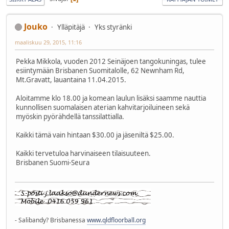
Jouko
Ylläpitäjä
Yks styränki
maaliskuu 29, 2015, 11:16
Pekka Mikkola, vuoden 2012 Seinäjoen tangokuningas, tulee
esiintymään Brisbanen Suomitalolle, 62 Newnham Rd,
Mt.Gravatt, lauantaina 11.04.2015.
Aloitamme klo 18.00 ja komean laulun lisäksi saamme nauttia
kunnollisen suomalaisen aterian kahvitarjoiluineen sekä
myöskin pyörähdellä tanssilattialla.
Kaikki tämä vain hintaan $30.00 ja jäseniltä $25.00.
Kaikki tervetuloa harvinaiseen tilaisuuteen.
Brisbanen Suomi-Seura
- Salibandy? Brisbanessa
www.qldfloorball.org