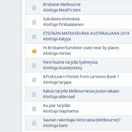
Brisbane-Melbourne
Aloittaja
Meid?n tiimi
Sukulaista etsimässä
Aloittaja
Pirkkalalainen
ETSITÄÄN MATKASEURAA AUSTRAALIAAN 2016
Aloittaja
Katyya
Hi Brisbane/Sunshine coast near by places
Aloittaja
mirkas
Pieni huone tarjolla Sydneyssa
Aloittaja
AussieJockey
APUA!Learn Finnish from cartoons Book 1
Aloittaja
tarjapa
Kaksio tarjolla Melbournessa joulun aikaan.
Aloittaja
alderoad
Au pair tarjolla!
Aloittaja
tiiajohanna
Saunan rakentajia Victoriassa (Melbourne)?
Aloittaja
Kami