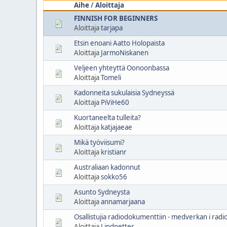
Aihe
/
Aloittaja
FINNISH FOR BEGINNERS
Aloittaja
tarjapa
Etsin enoani Aatto Holopaista
Aloittaja
JarmoNiskanen
Veljeen yhteyttä Oonoonbassa
Aloittaja
Tomeli
Kadonneita sukulaisia Sydneyssä
Aloittaja
PiViHe60
Kuortaneelta tulleita?
Aloittaja
katjajaeae
Mikä työviisumi?
Aloittaja
kristianr
Australiaan kadonnut
Aloittaja
sokko56
Asunto Sydneysta
Aloittaja
annamarjaana
Osallistujia radiodokumenttiin - medverkan i ra
Aloittaja
Lindpetter