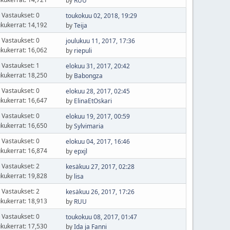
by
RUU
Vastaukset: 0
toukokuu 02, 2018, 19:29
kukerrat: 14,192
by
Teija
Vastaukset: 0
joulukuu 11, 2017, 17:36
kukerrat: 16,062
by
riepuli
Vastaukset: 1
elokuu 31, 2017, 20:42
kukerrat: 18,250
by
Babongza
Vastaukset: 0
elokuu 28, 2017, 02:45
kukerrat: 16,647
by
ElinaEtOskari
Vastaukset: 0
elokuu 19, 2017, 00:59
kukerrat: 16,650
by
Sylvimaria
Vastaukset: 0
elokuu 04, 2017, 16:46
kukerrat: 16,874
by
epxjl
Vastaukset: 2
kesäkuu 27, 2017, 02:28
kukerrat: 19,828
by
lisa
Vastaukset: 2
kesäkuu 26, 2017, 17:26
kukerrat: 18,913
by
RUU
Vastaukset: 0
toukokuu 08, 2017, 01:47
kukerrat: 17,530
by
Ida ja Fanni