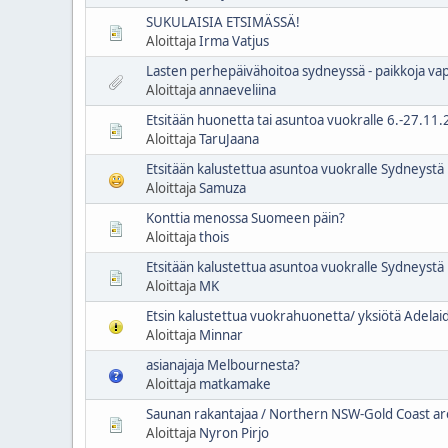
SUKULAISIA ETSIMÄSSÄ!
Aloittaja
Irma Vatjus
Lasten perhepäivähoitoa sydneyssä - paikkoja va
Aloittaja
annaeveliina
Etsitään huonetta tai asuntoa vuokralle 6.-27.1
Aloittaja
TaruJaana
Etsitään kalustettua asuntoa vuokralle Sydneyst
Aloittaja
Samuza
Konttia menossa Suomeen päin?
Aloittaja
thois
Etsitään kalustettua asuntoa vuokralle Sydneystä
Aloittaja
MK
Etsin kalustettua vuokrahuonetta/ yksiötä Adelai
Aloittaja
Minnar
asianajaja Melbournesta?
Aloittaja
matkamake
Saunan rakantajaa / Northern NSW-Gold Coast ar
Aloittaja
Nyron Pirjo