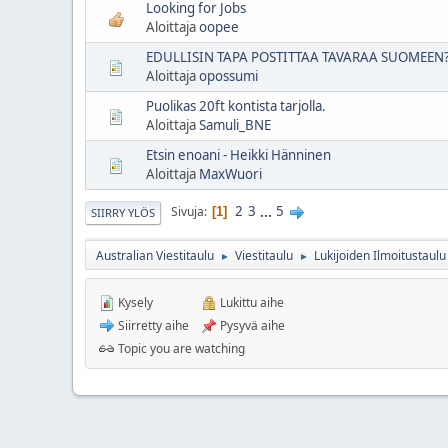
Looking for Jobs
Aloittaja
oopee
EDULLISIN TAPA POSTITTAA TAVARAA SUOMEEN
Aloittaja
opossumi
Puolikas 20ft kontista tarjolla.
Aloittaja
Samuli_BNE
Etsin enoani - Heikki Hänninen
Aloittaja
MaxWuori
2
3
...
5
Sivuja
1
SIIRRY YLÖS
Australian Viestitaulu
Viestitaulu
Lukijoiden Ilmoitustaulu
►
►
Kysely
Lukittu aihe
Siirretty aihe
Pysyvä aihe
Topic you are watching