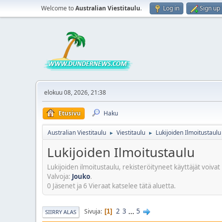
Welcome to
Australian Viestitaulu
.
Log in
Sign up
elokuu 08, 2026, 21:38
Etusivu
Haku
Australian Viestitaulu
Viestitaulu
Lukijoiden Ilmoitustaulu
►
►
Lukijoiden Ilmoitustaulu
Lukijoiden ilmoitustaulu, rekisteröityneet käyttäjät voivat 
Valvoja:
Jouko
.
0 Jäsenet ja 6 Vieraat katselee tätä aluetta.
2
3
...
5
Sivuja
1
SIIRRY ALAS