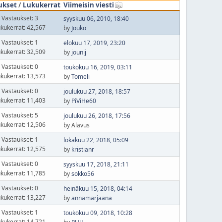
ukset
/
Lukukerrat
Viimeisin viesti
Vastaukset: 3
syyskuu 06, 2010, 18:40
kukerrat: 42,567
by
Jouko
Vastaukset: 1
elokuu 17, 2019, 23:20
kukerrat: 32,509
by
jounij
Vastaukset: 0
toukokuu 16, 2019, 03:11
kukerrat: 13,573
by
Tomeli
Vastaukset: 0
joulukuu 27, 2018, 18:57
kukerrat: 11,403
by
PiViHe60
Vastaukset: 5
joulukuu 26, 2018, 17:56
kukerrat: 12,506
by Alavus
Vastaukset: 1
lokakuu 22, 2018, 05:09
kukerrat: 12,575
by
kristianr
Vastaukset: 0
syyskuu 17, 2018, 21:11
kukerrat: 11,785
by
sokko56
Vastaukset: 0
heinäkuu 15, 2018, 04:14
kukerrat: 13,227
by
annamarjaana
Vastaukset: 1
toukokuu 09, 2018, 10:28
kukerrat: 14,721