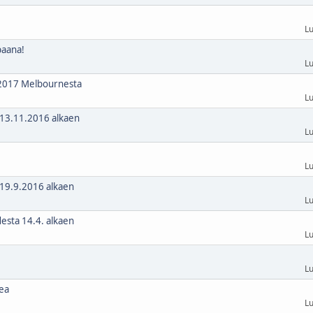
Lu
paana!
Lu
1.2017 Melbournesta
Lu
ä 13.11.2016 alkaen
Lu
Lu
 19.9.2016 alkaen
Lu
desta 14.4. alkaen
Lu
Lu
ea
Lu