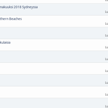
heinakuuksi 2018 Sydneyssa
Lu
rthern Beaches
Lu
Lu
kulaisia
Lu
Lu
Lu
Lu
Lu
Lu