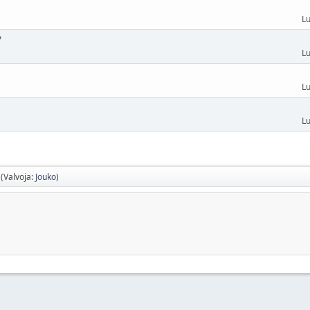
Lu
?
Lu
Lu
Lu
(Valvoja:
Jouko
)