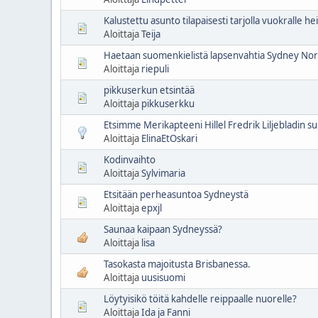
Kalustettu asunto tilapaisesti tarjolla vuokralle 
Aloittaja
Teija
Haetaan suomenkielistä lapsenvahtia Sydney No
Aloittaja
riepuli
pikkuserkun etsintää
Aloittaja
pikkuserkku
Etsimme Merikapteeni Hillel Fredrik Liljebladin su
Aloittaja
ElinaEtOskari
Kodinvaihto
Aloittaja
Sylvimaria
Etsitään perheasuntoa Sydneystä
Aloittaja
epxjl
Saunaa kaipaan Sydneyssä?
Aloittaja
lisa
Tasokasta majoitusta Brisbanessa.
Aloittaja
uusisuomi
Löytyisikö töitä kahdelle reippaalle nuorelle?
Aloittaja
Ida ja Fanni