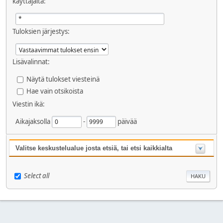
käyttäjältä:
Tuloksien järjestys:
Lisävalinnat:
Näytä tulokset viesteinä
Hae vain otsikoista
Viestin ikä:
Aikajaksolla
-
päivää
Valitse keskustelualue josta etsiä, tai etsi kaikkialta
Select all