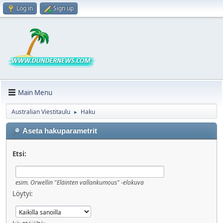
Log in
Sign up
Main Menu
Australian Viestitaulu
Haku
►
Aseta hakuparametrit
Etsi:
esim.
Orwellin "Eläinten vallankumous" -elokuva
Löytyi: