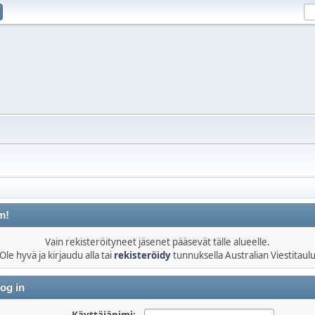
m!
Vain rekisteröityneet jäsenet pääsevät tälle alueelle.
Ole hyvä ja kirjaudu alla tai
rekisteröidy
tunnuksella Australian Viestitaul
og in