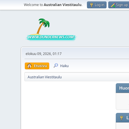
Welcome to
Australian Viestitaulu
.
Log in
Sign up
elokuu 09, 2026, 01:17
Etusivu
Haku
Australian Viestitaulu
Huo
L