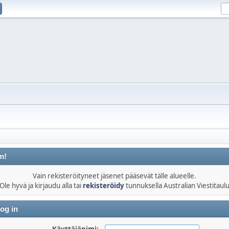
m!
Vain rekisteröityneet jäsenet pääsevät tälle alueelle.
Ole hyvä ja kirjaudu alla tai
rekisteröidy
tunnuksella Australian Viestitaul
og in