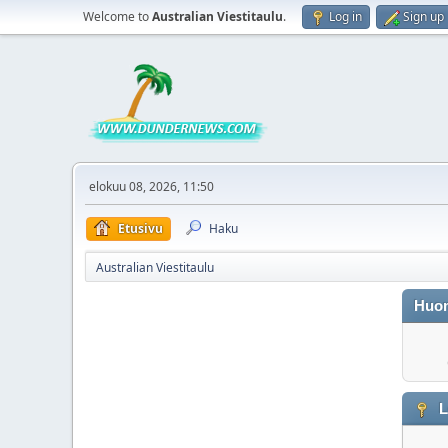
Welcome to
Australian Viestitaulu
.
Log in
Sign up
elokuu 08, 2026, 11:50
Etusivu
Haku
Australian Viestitaulu
Huo
L