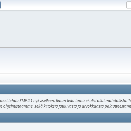
uneet tehdä SMF 2.1 nykyiselleen. Ilman teitä tämä ei olisi ollut mahdollista
ätte ohjelmistoamme, sekä kiitoksia jatkuvasta ja arvokkaasta palautteestann