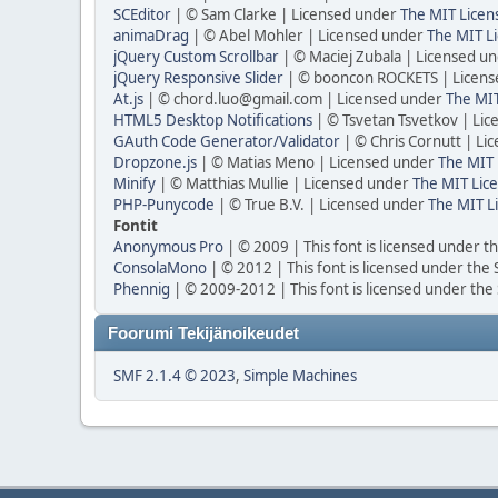
SCEditor
| © Sam Clarke | Licensed under
The MIT Licen
animaDrag
| © Abel Mohler | Licensed under
The MIT Li
jQuery Custom Scrollbar
| © Maciej Zubala | Licensed u
jQuery Responsive Slider
| © booncon ROCKETS | Licen
At.js
| © chord.luo@gmail.com | Licensed under
The MIT
HTML5 Desktop Notifications
| © Tsvetan Tsvetkov | Li
GAuth Code Generator/Validator
| © Chris Cornutt | L
Dropzone.js
| © Matias Meno | Licensed under
The MIT 
Minify
| © Matthias Mullie | Licensed under
The MIT Lice
PHP-Punycode
| © True B.V. | Licensed under
The MIT L
Fontit
Anonymous Pro
| © 2009 | This font is licensed under t
ConsolaMono
| © 2012 | This font is licensed under the
Phennig
| © 2009-2012 | This font is licensed under the
Foorumi Tekijänoikeudet
SMF 2.1.4 © 2023
,
Simple Machines