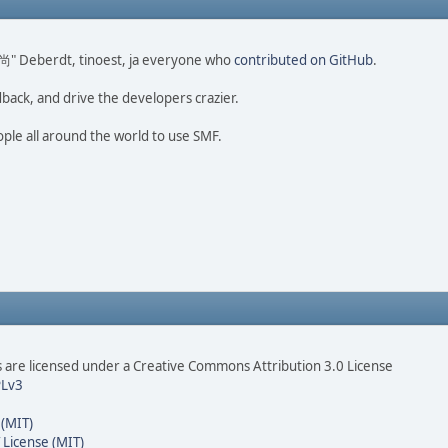
o 尚" Deberdt, tinoest, ja everyone who
contributed on GitHub
.
dback, and drive the developers crazier.
ople all around the world to use SMF.
are licensed under a Creative Commons Attribution 3.0 License
Lv3
 (MIT)
 License (MIT)