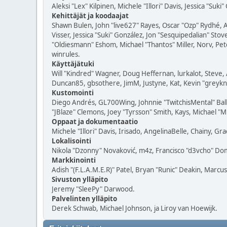
Aleksi "Lex" Kilpinen, Michele "Illori" Davis, Jessica "Suki
Kehittäjät ja koodaajat
Shawn Bulen, John "live627" Rayes, Oscar "Ozp" Rydhé, 
Visser, Jessica "Suki" González, Jon "Sesquipedalian" S
"Oldiesmann" Eshom, Michael "Thantos" Miller, Norv, Pete
winrules.
Käyttäjätuki
Will "Kindred" Wagner, Doug Heffernan, lurkalot, Steve, 
Duncan85, gbsothere, JimM, Justyne, Kat, Kevin "greykni
Kustomointi
Diego Andrés, GL700Wing, Johnnie "TwitchisMental" Bal
"JBlaze" Clemons, Joey "Tyrsson" Smith, Kays, Michael "M
Oppaat ja dokumentaatio
Michele "Illori" Davis, Irisado, AngelinaBelle, Chainy, 
Lokalisointi
Nikola "Dzonny" Novaković, m4z, Francisco "d3vcho" Do
Markkinointi
Adish "(F.L.A.M.E.R)" Patel, Bryan "Runic" Deakin, Marcu
Sivuston ylläpito
Jeremy "SleePy" Darwood.
Palvelinten ylläpito
Derek Schwab, Michael Johnson, ja Liroy van Hoewijk.