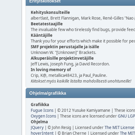
Erityiskiitokset
Kehityskonsulteille
albertlast, Brett Flannigan, Mark Rose, René-Gilles "Na
Beetatestaajille
The invaluable few who tirelessly find bugs, provide fee
Kääntäjille
Thank you for your efforts which make it possible for pe
SMF projektin perustajalle ja isälle
Unknown W. "[Unknown]" Brackets.
Alkuperäisille projektinvetäjille
Jeff Lewis, Joseph Fung, ja David Recordon.
In loving memory of
Crip, K@, metallica48423, ja Paul_Pauline.
Kiitokset myös kaikille listalta mahdollisesti unohtuneille!
Ohjelma/grafiikka
Grafiikka
Fugue Icons
| © 2012 Yusuke Kamiyamane | These icons 
Oxygen Icons
| These icons are licensed under
GNU LGP
Ohjelma
JQuery
| © John Resig | Licensed under
The MIT License
hoverIntent
| © Brian Cherne | Licensed under
The MIT