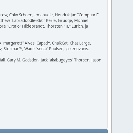
 Grow, Colin Schoen, emanuele, Hendrik Jan "Compuart"
Matthew "Labradoodle-360" Kerle, Grudge, Michael
re "Orstio" Hildebrandt, Thorsten "TE" Eurich, ja
o "margarett" Alves, CapadY, ChalkCat, Chas Large,
av, Storman™, Wade "sησω" Poulsen, ja xenovanis.
all, Gary M. Gadsdon, Jack "akabugeyes" Thorsen, Jason