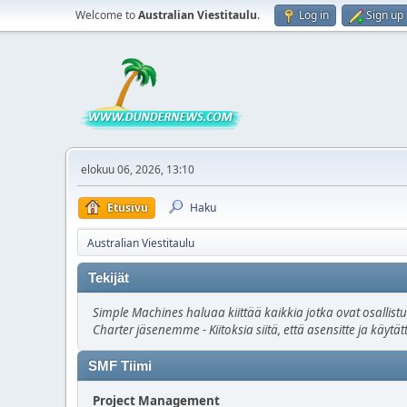
Welcome to
Australian Viestitaulu
.
Log in
Sign up
elokuu 06, 2026, 13:10
Etusivu
Haku
Australian Viestitaulu
Tekijät
Simple Machines haluaa kiittää kaikkia jotka ovat osallist
Charter jäsenemme - Kiitoksia siitä, että asensitte ja käyt
SMF Tiimi
Project Management