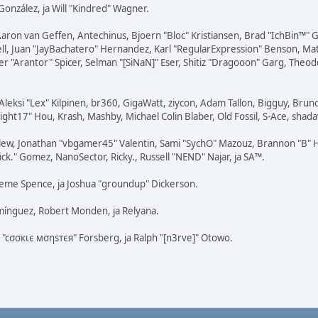
" González, ja Will "Kindred" Wagner.
Aaron van Geffen, Antechinus, Bjoern "Bloc" Kristiansen, Brad "IchBin™"
tovell, Juan "JayBachatero" Hernandez, Karl "RegularExpression" Benson, 
r "Arantor" Spicer, Selman "[SiNaN]" Eser, Shitiz "Dragooon" Garg, Theodo
Aleksi "Lex" Kilpinen, br360, GigaWatt, ziycon, Adam Tallon, Bigguy, Brun
ght17" Hou, Krash, Mashby, Michael Colin Blaber, Old Fossil, S-Ace, shad
lew, Jonathan "vbgamer45" Valentin, Sami "SychO" Mazouz, Brannon "B" H
ick." Gomez, NanoSector, Ricky., Russell "NEND" Najar, ja SA™.
Graeme Spence, ja Joshua "groundup" Dickerson.
mínguez, Robert Monden, ja Relyana.
s "cσσкιє мσηѕтєя" Forsberg, ja Ralph "[n3rve]" Otowo.