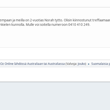
tempaan ja meilla on 2-vuotias Norah tytto. Olisin kiinnostunut treffaama
nkielen kunnolla. Mulle voi soitella numeroon 0410 410 249.
Oz Online lähdössä Australiaan tai Australiassa
(Valvoja:
Jouko
)
Suomalaisia p
►