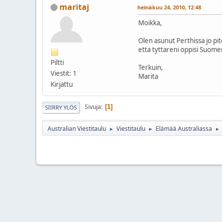
maritaj
heinäkuu 24, 2010, 12:48
Moikka,
Olen asunut Perthissa jo pi
etta tyttareni oppisi Suome
Piltti
Terkuin,
Viestit: 1
Marita
Kirjattu
Sivuja
1
SIIRRY YLÖS
Australian Viestitaulu
Viestitaulu
Elämää Australiassa
►
►
►