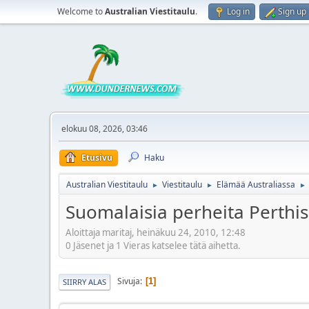
Welcome to
Australian Viestitaulu
.
Log in
Sign up
elokuu 08, 2026, 03:46
Etusivu
Haku
Australian Viestitaulu
Viestitaulu
Elämää Australiassa
►
►
►
Suomalaisia perheita Perthis
Aloittaja maritaj, heinäkuu 24, 2010, 12:48
0 Jäsenet ja 1 Vieras katselee tätä aihetta.
Sivuja
1
SIIRRY ALAS