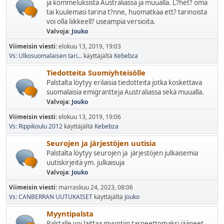
ja kommeluksista Australiassa ja muualla. L?het? oma
tai kuulemasi tarina t?nne, huomatkaa ett? tarinoista
voi olla liikkeell? useampia versioita.
Valvoja:
Jouko
Viimeisin viesti:
elokuu 13, 2019, 19:03
Vs: Ulkosuomalaisen tari...
käyttäjältä
Kebebza
Tiedotteita Suomiyhteisölle
Palstalta löytyy erilaisia tiedotteita jotka koskettava
suomalaisia emigrantteja Australiassa sekä muualla.
Valvoja:
Jouko
Viimeisin viesti:
elokuu 13, 2019, 19:06
Vs: Rippikoulu 2012
käyttäjältä
Kebebza
Seurojen ja järjestöjen uutisia
Palstalta löytyy seurojen ja järjestöjen julkaisemia
uutiskirjeitä ym. julkaisuja
Valvoja:
Jouko
Viimeisin viesti:
marraskuu 24, 2023, 08:06
Vs: CANBERRAN UUTUKAISET
käyttäjältä
Jouko
Myyntipalsta
Palstalle voi laittaa myyntiin tarpeettomaksi jääneet