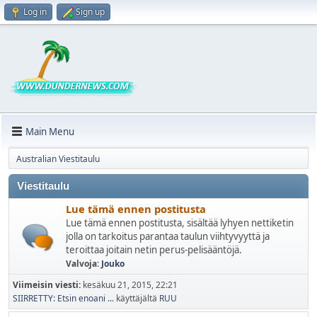
Log in
Sign up
Main Menu
Australian Viestitaulu
Viestitaulu
Lue tämä ennen postitusta
Lue tämä ennen postitusta, sisältää lyhyen nettiketin
jolla on tarkoitus parantaa taulun viihtyvyyttä ja
teroittaa joitain netin perus-pelisääntöjä.
Valvoja:
Jouko
Viimeisin viesti:
kesäkuu 21, 2015, 22:21
SIIRRETTY: Etsin enoani ...
käyttäjältä
RUU