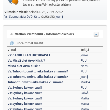
tavarat, aina WH autosta lähtien
Viimeisin viesti:
heinäkuu 28, 2019, 22:02
Vs: Suomalaisia DVD:itä ...
käyttäjältä
jounij
Australian Viestitaulu - Informaatiokeskus
Tuoreimmat viestit
Viesti
Tekijä
Vs: CANBERRAN UUTUKAISET
Jouko
Vs: Missä olet Arvo Kiiski?
RUU
Missä olet Arvo Kiiski?
Napsu
Vs: Tuhoontuomittu aika hakea viisumia?
RUU
Vs: Tuhoontuomittu aika hakea viisumia?
jounij
Tuhoontuomittu aika hakea viisumia?
Markki
Vs: Sydney kokoontuu!!!
RUU
Vs: Sydney kokoontuu!!!
Raiwå
Vs: Sydney kokoontuu!!!
MaHa
Vs: Sydney kokoontuu!!!
MaHa
Vs: Sydney kokoontuu!!!
MaHa