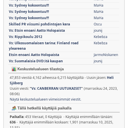
Vs: Sydney kokoontuu!!!
MaHa
Vs: Sydney kokoontuu!!!
MaHa
Vs: Sydney kokoontuu!!!
MaHa
Skilled PR viisumi pohdintojen kera
Oscu
Vs: Etsin enoani Aatto Holopaista
jounij
Vs: Rippikoulu 2012
Kebebza
Vs: Ulkosuomalaisen tarina: Finland road
Kebebza
yleareena
Etsin enoani Aatto Holopaista
JarmoNiskanen
Vs: Suomalaisia DVD:itä kaupan
jounij
Keskustelualueen tilastoja
47,853 viestiä 4,162 aiheessa 6,215 käyttäjältä - Uusin jäsen:
Heli
Sjöberg
Uusin viesti:
"
Vs: CANBERRAN UUTUKAISET
"
(marraskuu 24, 2023,
08:06)
Näytä keskustelualueen viimeisimmät viestit.
Tällä hetkellä käyttäjiä paikalla
Paikalla:
453 Vieraat, 0 Käyttäjiä - Käyttäjiä enimmillään tänään:
636
- Käyttäjiä enimmillään koskaan: 1,901 (marraskuu 10, 2025,
11:31)