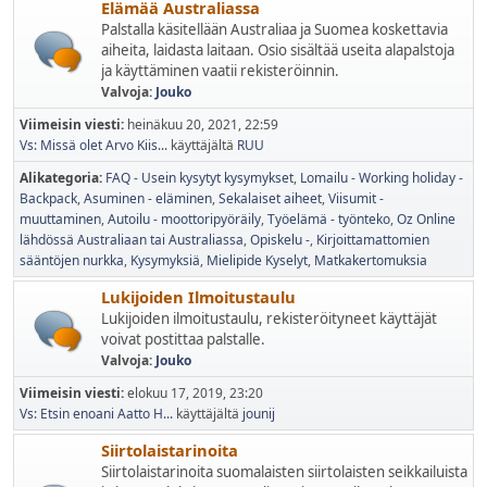
Elämää Australiassa
Palstalla käsitellään Australiaa ja Suomea koskettavia
aiheita, laidasta laitaan. Osio sisältää useita alapalstoja
ja käyttäminen vaatii rekisteröinnin.
Valvoja:
Jouko
Viimeisin viesti:
heinäkuu 20, 2021, 22:59
Vs: Missä olet Arvo Kiis...
käyttäjältä
RUU
Alikategoria
FAQ - Usein kysytyt kysymykset
Lomailu - Working holiday -
Backpack
Asuminen - eläminen
Sekalaiset aiheet
Viisumit -
muuttaminen
Autoilu - moottoripyöräily
Työelämä - työnteko
Oz Online
lähdössä Australiaan tai Australiassa
Opiskelu -
Kirjoittamattomien
sääntöjen nurkka
Kysymyksiä
Mielipide Kyselyt
Matkakertomuksia
Lukijoiden Ilmoitustaulu
Lukijoiden ilmoitustaulu, rekisteröityneet käyttäjät
voivat postittaa palstalle.
Valvoja:
Jouko
Viimeisin viesti:
elokuu 17, 2019, 23:20
Vs: Etsin enoani Aatto H...
käyttäjältä
jounij
Siirtolaistarinoita
Siirtolaistarinoita suomalaisten siirtolaisten seikkailuista