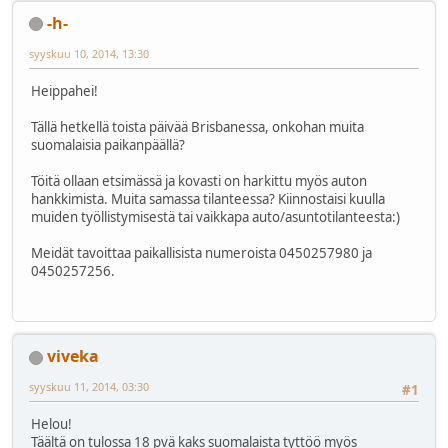
-h-
syyskuu 10, 2014, 13:30
Heippahei!
Tällä hetkellä toista päivää Brisbanessa, onkohan muita
suomalaisia paikanpäällä?
Töitä ollaan etsimässä ja kovasti on harkittu myös auton
hankkimista. Muita samassa tilanteessa? Kiinnostaisi kuulla
muiden työllistymisestä tai vaikkapa auto/asuntotilanteesta:)
Meidät tavoittaa paikallisista numeroista 0450257980 ja
0450257256.
viveka
syyskuu 11, 2014, 03:30
#1
Helou!
Täältä on tulossa 18 pvä kaks suomalaista tyttöö myös