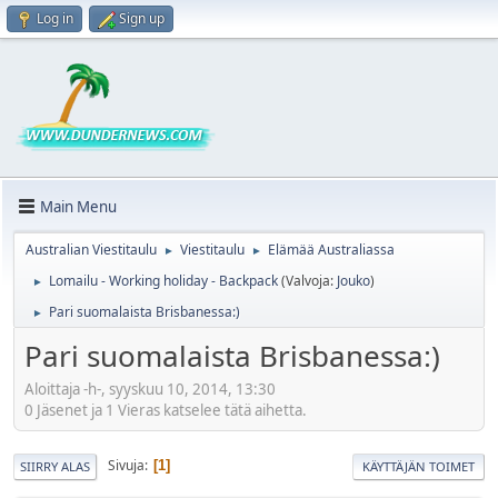
Log in
Sign up
Main Menu
Australian Viestitaulu
Viestitaulu
Elämää Australiassa
►
►
Lomailu - Working holiday - Backpack
(Valvoja:
Jouko
)
►
Pari suomalaista Brisbanessa:)
►
Pari suomalaista Brisbanessa:)
Aloittaja -h-, syyskuu 10, 2014, 13:30
0 Jäsenet ja 1 Vieras katselee tätä aihetta.
Sivuja
1
SIIRRY ALAS
KÄYTTÄJÄN TOIMET