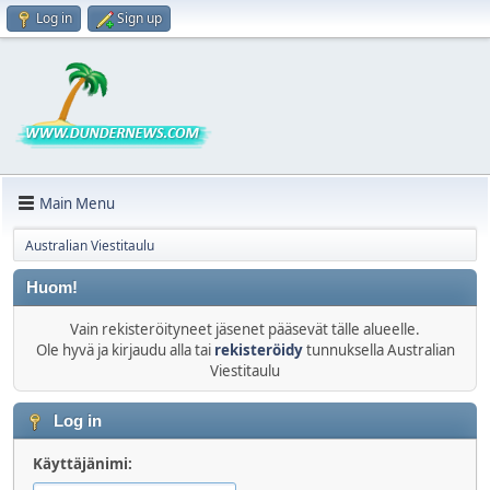
Log in
Sign up
Main Menu
Australian Viestitaulu
Huom!
Vain rekisteröityneet jäsenet pääsevät tälle alueelle.
Ole hyvä ja kirjaudu alla tai
rekisteröidy
tunnuksella Australian
Viestitaulu
Log in
Käyttäjänimi: