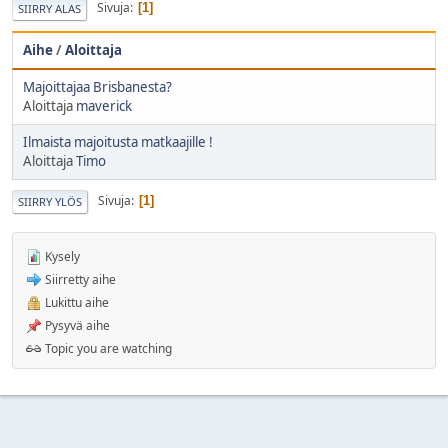
Sivuja
1
SIIRRY ALAS
Aihe
/
Aloittaja
Majoittajaa Brisbanesta?
Aloittaja
maverick
Ilmaista majoitusta matkaajille !
Aloittaja
Timo
Sivuja
1
SIIRRY YLÖS
Kysely
Siirretty aihe
Lukittu aihe
Pysyvä aihe
Topic you are watching