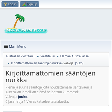
Log in
Sign up
Main Menu
Australian Viestitaulu
Viestitaulu
Elämää Australiassa
►
►
Kirjoittamattomien sääntöjen nurkka
(Valvoja:
Jouko
)
►
Kirjoittamattomien sääntöjen
nurkka
Pieniä ja suuriä sääntöjä joita noudattamalla isäntäväen ja
Australian lomailijan elämä helpottuu kummasti!
Valvoja:
Jouko
.
0 Jäsenet ja 1 Vieras katselee tätä aluetta.