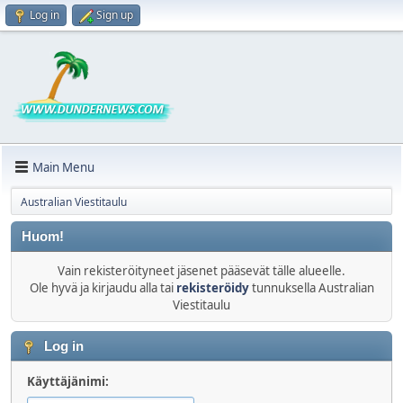
Log in
Sign up
Main Menu
Australian Viestitaulu
Huom!
Vain rekisteröityneet jäsenet pääsevät tälle alueelle.
Ole hyvä ja kirjaudu alla tai
rekisteröidy
tunnuksella Australian
Viestitaulu
Log in
Käyttäjänimi: