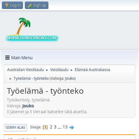
Log in
Sign up
Main Menu
Australian Viestitaulu
Viestitaulu
Elämää Australiassa
►
►
Työelämä - työnteko
(Valvoja:
Jouko
)
►
Työelämä - työnteko
Työskentely, työelämä.
Valvoja:
Jouko
.
0 Jäsenet ja 3 Vieraat katselee tätä aluetta.
2
3
...
13
Sivuja
1
SIIRRY ALAS