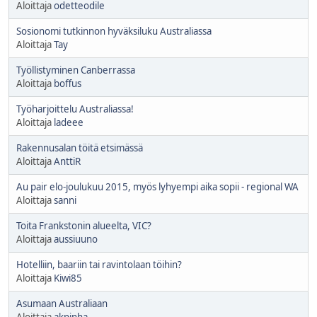
Aloittaja
odetteodile
Sosionomi tutkinnon hyväksiluku Australiassa
Aloittaja
Tay
Työllistyminen Canberrassa
Aloittaja
boffus
Työharjoittelu Australiassa!
Aloittaja
ladeee
Rakennusalan töitä etsimässä
Aloittaja
AnttiR
Au pair elo-joulukuu 2015, myös lyhyempi aika sopii - regional WA
Aloittaja
sanni
Toita Frankstonin alueelta, VIC?
Aloittaja
aussiuuno
Hotelliin, baariin tai ravintolaan töihin?
Aloittaja
Kiwi85
Asumaan Australiaan
Aloittaja
akpinha