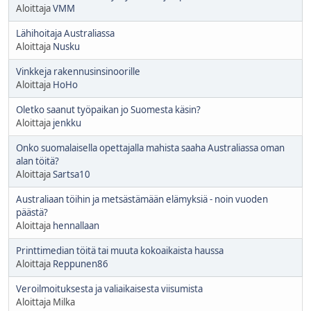
Aloittaja
VMM
Lähihoitaja Australiassa
Aloittaja
Nusku
Vinkkeja rakennusinsinoorille
Aloittaja
HoHo
Oletko saanut työpaikan jo Suomesta käsin?
Aloittaja
jenkku
Onko suomalaisella opettajalla mahista saaha Australiassa oman
alan töitä?
Aloittaja
Sartsa10
Australiaan töihin ja metsästämään elämyksiä - noin vuoden
päästä?
Aloittaja
hennallaan
Printtimedian töitä tai muuta kokoaikaista haussa
Aloittaja
Reppunen86
Veroilmoituksesta ja valiaikaisesta viisumista
Aloittaja Milka