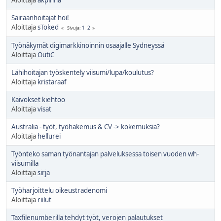
Sairaanhoitajat hoi!
Aloittaja
sToked
1
2
Sivuja
Työnäkymät digimarkkinoinnin osaajalle Sydneyssä
Aloittaja
OutiC
Lähihoitajan työskentely viisumi/lupa/koulutus?
Aloittaja
kristaraaf
Kaivokset kiehtoo
Aloittaja
visat
Australia - työt, työhakemus & CV -> kokemuksia?
Aloittaja
hellurei
Työnteko saman työnantajan palveluksessa toisen vuoden wh-
viisumilla
Aloittaja
sirja
Työharjoittelu oikeustradenomi
Aloittaja
riilut
Taxfilenumberilla tehdyt työt, verojen palautukset