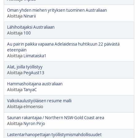
Oman yhden miehen yrityksen tuominen Australiaan
Aloittaja
Ninarii
Lähihoitajaksi Australiaan
Aloittaja
100
Au pairin paikka vapaana Adelaidessa huhtikuun 22 päivästä
eteenpäin
Aloittaja
Liimataiska1
Alat, joilla työllistyy
Aloittaja
PegAust13
Hammashoitajana australiaan
Aloittaja
TanyaC
Valkokaulustyöläisen resume malli
Aloittaja elmoensio
Saunan rakantajaa / Northern NSW-Gold Coast area
Aloittaja
Nyron Pirjo
Lastentarhanopettajan työllistymismahdollisuudet