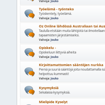
Valvoja:
Jouko
Työelämä - työnteko
Työskentely, työelämä.
Valvoja:
Jouko
Oz Online lähdössä Australiaan tai Aus
Taululla etsitään muita lähtijöitä tai ilmoitell
tapaamisten järjestämiseksi.
Valvoja:
Jouko
Opiskelu -
Opiskeluun liittyviä aiheita
Valvoja:
Jouko
Kirjoittamattomien sääntöjen nurkka
Pieniä ja suuriä sääntöjä joita noudattamalla i
helpottuu kummasti!
Valvoja:
Jouko
Kysymyksiä
Sekalaisia kysymyksiä.
Mielipide Kyselyt