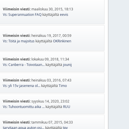
Viimeisin viesti:
maaliskuu 30, 2015, 18:13
Vs: Superannuation FAQ
käyttäjältä
eevis
Viimeisin viesti:
heinäkuu 19, 2017, 00:59
Vs: Töitä ja majoitus
käyttäjältä
OKRinkinen
Viimeisin viesti:
lokakuu 09, 2018, 11:34
Vs: Canberra - Toivotaan...
käyttäjältä
jounij
Viimeisin viesti:
heinäkuu 03, 2016, 07:43
Vs: yli 15v jasenena ol...
käyttäjältä
Timo
Viimeisin viesti:
syyskuu 14, 2020, 23:02
Vs: Tuhoontuomittu aika ...
käyttäjältä
RUU
Viimeisin viesti:
tammikuu 07, 2015, 04:33
tarvitaan apua auton osi...
käyttäjältä
tpv