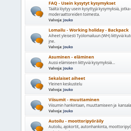
FAQ - Usein kysytyt kysymykset
Täältä löytyy usein kysyttyjä kysymyksiä, jotka 
moderaattoreiden toimesta.
Valvoja:
Jouko
Lomailu - Working holiday - Backpack
Aiheet yleisesti Työlomailuun (WH) liittyviä ku
jne.
Valvoja:
Jouko
Asuminen - eläminen
Aussi elämiseen liittyviä kysymyksiä...
Valvoja:
Jouko
Sekalaiset aiheet
Yleinen keskustelu
Valvoja:
Jouko
Viisumit - muuttaminen
Viisumin hankintaan, muuttamiseen ja kansalais
Valvoja:
Jouko
Autoilu - moottoripyöräily
Autoilu, ajokortit, autonhankinta, moottoripyör