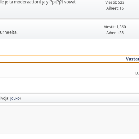
le joita moderaattorit ja yll?pit?j?t voivat
Viestit: 523
Aiheet: 16
Viestit: 1,360
urneelta.
Aiheet: 38
Vasta
Lu
lvoja:
Jouko
)