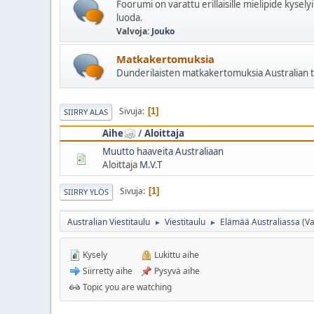
Foorumi on varattu erillaisille mielipide kyselyil
luoda.
Valvoja:
Jouko
Matkakertomuksia
Dunderilaisten matkakertomuksia Australian t
Sivuja
1
SIIRRY ALAS
Aihe
/
Aloittaja
Muutto haaveita Australiaan
Aloittaja
M.V.T
Sivuja
1
SIIRRY YLÖS
Australian Viestitaulu
Viestitaulu
Elämää Australiassa
(Va
►
►
Kysely
Lukittu aihe
Siirretty aihe
Pysyvä aihe
Topic you are watching