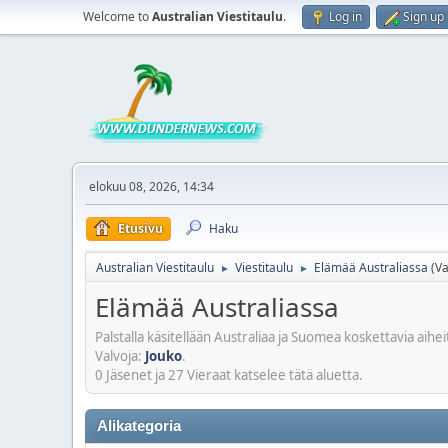
Welcome to
Australian Viestitaulu
.
Log in
Sign up
elokuu 08, 2026, 14:34
Etusivu
Haku
Australian Viestitaulu
Viestitaulu
Elämää Australiassa
(Va
►
►
Elämää Australiassa
Palstalla käsitellään Australiaa ja Suomea koskettavia aiheit
Valvoja:
Jouko
.
0 Jäsenet ja 27 Vieraat katselee tätä aluetta.
Alikategoria