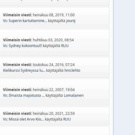
Viimeisin viesti:
heinäkuu 08, 2019, 11:00
Vs: Superin kartuttamine...
käyttäjältä
jounij
Viimeisin viesti:
huhtikuu 03, 2020, 08:54
Vs: Sydney kokoontuu!!!
käyttäjältä
RUU
Viimeisin viesti:
toukokuu 24, 2016, 07:24
Kielikurssi Sydneyssa lu...
käyttäjältä
hmclehto
Viimeisin viesti:
heinäkuu 22, 2007, 19:04
Vs: Ilmaista majoitusta ...
käyttäjältä
Lomalainen
Viimeisin viesti:
heinäkuu 20, 2021, 22:59
Vs: Missä olet Arvo Kiis...
käyttäjältä
RUU